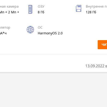
ная камера
ОЗУ
Внутрення п
Мп + 2 Мп +
8 Гб
128 Гб
улятор
ОС
мА*ч
HarmonyOS 2.0
ЧИ
13.09.2022 