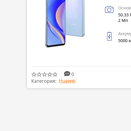
Основ
50.33 
2 Мп
Аккум
5000 
0
Huawei
Категория: