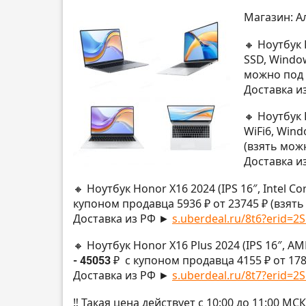
Магазин: А
🔸 Ноутбук 
SSD, Windo
можно под 
Доставка и
🔸 Ноутбук 
WiFi6, Wind
(взять мож
Доставка и
🔸 Ноутбук Honor X16 2024 (IPS 16″, Intel C
купоном продавца 5936 ₽ от 23745 ₽ (взят
Доставка из РФ ►
s.uberdeal.ru/8t6?erid=2S
🔸 Ноутбук Honor X16 Plus 2024 (IPS 16″, A
- 45053 ₽
с купоном продавца 4155 ₽ от 178
Доставка из РФ ►
s.uberdeal.ru/8t7?erid=2S
‼️ Такая цена действует с 10:00 до 11:00 