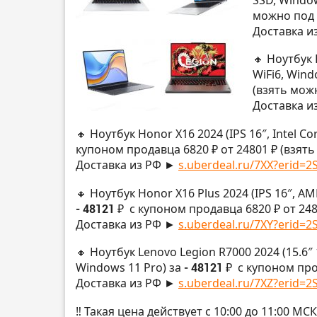
можно под 
Доставка и
🔸 Ноутбук 
WiFi6, Wind
(взять мож
Доставка и
🔸 Ноутбук Honor X16 2024 (IPS 16″, Intel C
купоном продавца 6820 ₽ от 24801 ₽ (взят
Доставка из РФ ►
s.uberdeal.ru/7XX?erid=2S
🔸 Ноутбук Honor X16 Plus 2024 (IPS 16″, A
- 48121 ₽
с купоном продавца 6820 ₽ от 248
Доставка из РФ ►
s.uberdeal.ru/7XY?erid=2S
🔸 Ноутбук Lenovo Legion R7000 2024 (15.6″
Windows 11 Pro) за
- 48121 ₽
с купоном про
Доставка из РФ ►
s.uberdeal.ru/7XZ?erid=2S
‼️ Такая цена действует с 10:00 до 11:00 