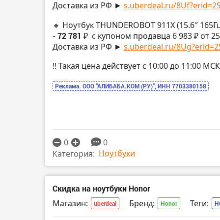
Доставка из РФ ►
s.uberdeal.ru/8Uf?erid=2S
🔸 Ноутбук THUNDEROBOT 911X (15.6″ 165Гц,
- 72 781 ₽
с купоном продавца 6 983 ₽ от 25
Доставка из РФ ►
s.uberdeal.ru/8Ug?erid=2S
‼️ Такая цена действует с 10:00 до 11:00 
Реклама. ООО “АЛИБАБА.КОМ (РУ)”, ИНН 7703380158
0
0
Ноутбуки
Категория:
Скидка на ноутбуки Honor
Магазин:
Бренд:
Теги:
uberdeal
Honor
H