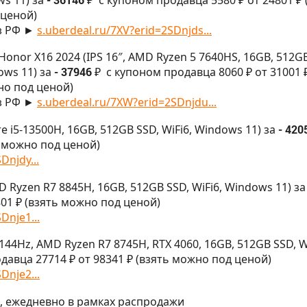
ценой)
з РФ ►
s.uberdeal.ru/7XV?erid=2SDnjds...
Honor X16 2024 (IPS 16″, AMD Ryzen 5 7640HS, 16GB, 512G
ows 11) за
- 37946 ₽
с купоном продавца 8060 ₽ от 31001 
но под ценой)
з РФ ►
s.uberdeal.ru/7XW?erid=2SDnjdu...
ore i5-13500H, 16GB, 512GB SSD, WiFi6, Windows 11) за
- 420
ь можно под ценой)
Dnjdy...
MD Ryzen R7 8845H, 16GB, 512GB SSD, WiFi6, Windows 11) за
01 ₽ (взять можно под ценой)
Dnje1...
 144Hz, AMD Ryzen R7 8745H, RTX 4060, 16GB, 512GB SSD, W
давца 27714 ₽ от 98341 ₽ (взять можно под ценой)
Dnje2...
МСК, ежедневно в рамках распродажи