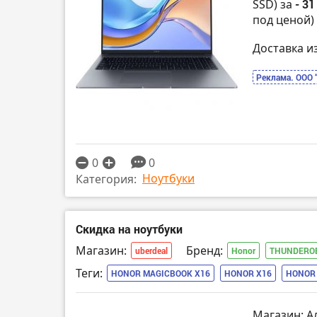
SSD) за
- 31
под ценой)
Доставка и
Реклама. ООО 
0
0
Ноутбуки
Категория:
Скидка на ноутбуки
Магазин:
Бренд:
uberdeal
Honor
THUNDERO
Теги:
HONOR MAGICBOOK X16
HONOR X16
HONOR 
Магазин: А