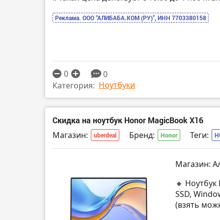
Реклама. ООО “АЛИБАБА.КОМ (РУ)”, ИНН 7703380158
0
0
Ноутбуки
Категория:
Скидка на ноутбук Honor MagicBook X16
Магазин:
Бренд:
Теги:
uberdeal
Honor
H
Магазин: А
🔸 Ноутбук 
SSD, Windo
(взять мож