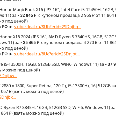
Honor MagicBook X16 (IPS 16″, Intel Core i5-12450H, 16GB,
ws 11) за
- 32 846 ₽
с купоном продавца 2 965 ₽ от 11 864 
но под ценой)
з РФ ►
s.uberdeal.ru/8Ub?erid=2SDnjbq...
Honor X16 2024 (IPS 16″, AMD Ryzen 5 7640HS, 16GB, 512G
ows 11) за
- 35 465 ₽
с купоном продавца 4 270 ₽ от 11 864
но под ценой)
з РФ ►
s.uberdeal.ru/8Uc?erid=2SDnjbt...
ore i5-13500H, 16GB, 512GB SSD, WiFi6, Windows 11) за
- 37 
ть можно под ценой)
SDnjbw...
2880 x 1800, Super Retina, 120 Гц, i5-13500H), 16|512GB за
 067 ₽ (взять можно под ценой)
Dnjbx...
MD Ryzen R7 8845H, 16GB, 512GB SSD, WiFi6, Windows 11) за
 864 ₽ (взять можно под ценой)