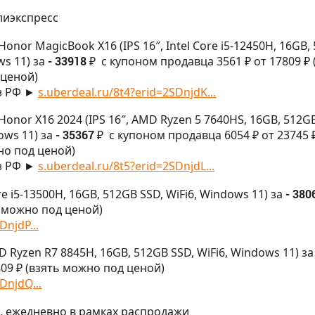
лиэкспресс
Honor MagicBook X16 (IPS 16″, Intel Core i5-12450H, 16GB,
ws 11) за
- 33918 ₽
с купоном продавца 3561 ₽ от 17809 ₽ 
ценой)
з РФ ►
s.uberdeal.ru/8t4?erid=2SDnjdK...
Honor X16 2024 (IPS 16″, AMD Ryzen 5 7640HS, 16GB, 512G
ows 11) за
- 35367 ₽
с купоном продавца 6054 ₽ от 23745 
но под ценой)
з РФ ►
s.uberdeal.ru/8t5?erid=2SDnjdL...
ore i5-13500H, 16GB, 512GB SSD, WiFi6, Windows 11) за
- 380
ь можно под ценой)
DnjdP...
MD Ryzen R7 8845H, 16GB, 512GB SSD, WiFi6, Windows 11) за
09 ₽ (взять можно под ценой)
DnjdQ...
МСК, ежедневно в рамках распродажи