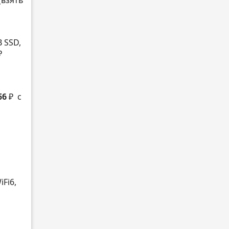
B SSD,
₽
56 ₽
с
iFi6,