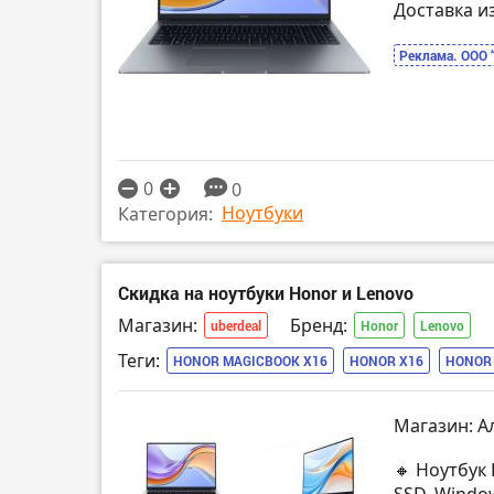
Доставка и
Реклама. ООО 
0
0
Ноутбуки
Категория:
Скидка на ноутбуки Honor и Lenovo
Магазин:
Бренд:
uberdeal
Honor
Lenovo
Теги:
HONOR MAGICBOOK X16
HONOR X16
HONOR 
Магазин: А
🔸 Ноутбук 
SSD, Windo