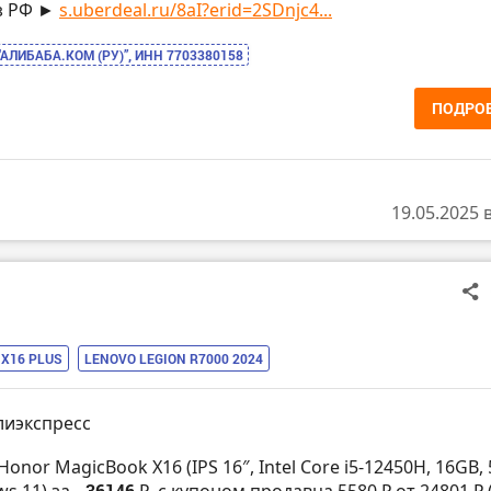
з РФ ►
s.uberdeal.ru/8aI?erid=2SDnjc4...
“АЛИБАБА.КОМ (РУ)”, ИНН 7703380158
ПОДРО
19.05.2025 
X16 PLUS
LENOVO LEGION R7000 2024
лиэкспресс
Honor MagicBook X16 (IPS 16″, Intel Core i5-12450H, 16GB,
ws 11) за
- 36146 ₽
с купоном продавца 5580 ₽ от 24801 ₽ 