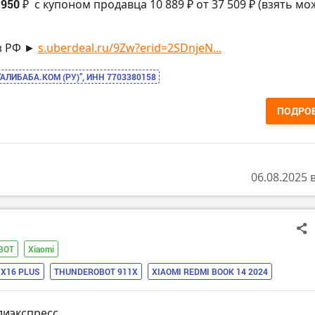
 950 ₽
с купоном продавца 10 889 ₽ от 37 509 ₽ (взять м
з РФ ►
s.uberdeal.ru/9Zw?erid=2SDnjeN...
“АЛИБАБА.КОМ (РУ)”, ИНН 7703380158
ПОДРО
06.08.2025 
BOT
Xiaomi
X16 PLUS
THUNDEROBOT 911X
XIAOMI REDMI BOOK 14 2024
лиэкспресс