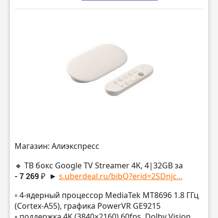
Магазин: Алиэкспресс
🔸 ТВ бокс Google TV Streamer 4K, 4|32GB за
- 7 269 ₽
►
s.uberdeal.ru/bibQ?erid=2SDnjc...
▫️ 4-ядерный процессор MediaTek MT8696 1.8 ГГц
(Cortex-A55), графика PowerVR GE9215
▫️ поддержка 4K (3840×2160) 60fps, Dolby Vision,