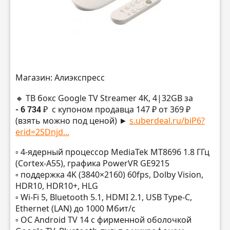
Магазин: Алиэкспресс
🔸 ТВ бокс Google TV Streamer 4K, 4|32GB за
- 6 734 ₽
с купоном продавца 147 ₽ от 369 ₽
(взять можно под ценой) ►
s.uberdeal.ru/biP6?
erid=2SDnjd...
▫️ 4-ядерный процессор MediaTek MT8696 1.8 ГГц
(Cortex-A55), графика PowerVR GE9215
▫️ поддержка 4K (3840×2160) 60fps, Dolby Vision,
HDR10, HDR10+, HLG
▫️ Wi-Fi 5, Bluetooth 5.1, HDMI 2.1, USB Type-C,
Ethernet (LAN) до 1000 Мбит/с
▫️ ОС Android TV 14 с фирменной оболочкой