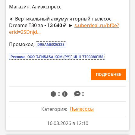
Магазин: Алиэкспресс
🔸 Вертикальный аккумуляторный пылесос
Dreame T30 за
- 13 640 ₽
►
s.uberdeal.ru/bf0e?
erid=2SDnjd...
Промокод:
DREAME026328
Реклама. ООО “АЛИБАБА.КОМ (РУ)”, ИНН 7703380158
ПОДРОБНЕЕ
0
0
Пылесосы
Категория:
16.03.2026 в 12:10