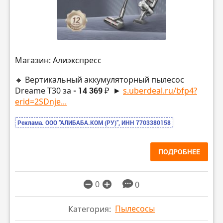
Магазин: Алиэкспресс
🔸 Вертикальный аккумуляторный пылесос
Dreame T30 за
- 14 369 ₽
►
s.uberdeal.ru/bfp4?
erid=2SDnje...
Реклама. ООО “АЛИБАБА.КОМ (РУ)”, ИНН 7703380158
ПОДРОБНЕЕ
0
0
Пылесосы
Категория: