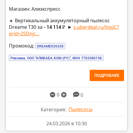
Магазин: Алиэкспресс
🔸 Вертикальный аккумуляторный пылесос
Dreame T30 за
- 14 114 ₽
►
s.uberdeal.ru/bgqC?
erid=2SDnjc...
Промокод:
DREAME026328
Реклама. ООО “АЛИБАБА.КОМ (РУ)”, ИНН 7703380158
ПОДРОБНЕЕ
0
0
Пылесосы
Категория:
24.03.2026 в 10:30