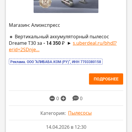
Магазин: Алиэкспресс
🔸 Вертикальный аккумуляторный пылесос
Dreame T30 за
- 14 350 ₽
►
s.uberdeal.ru/bhdI?
erid=2SDnje...
Реклама. ООО “АЛИБАБА.КОМ (РУ)”, ИНН 7703380158
ПОДРОБНЕЕ
0
0
Пылесосы
Категория:
14.04.2026 в 12:30