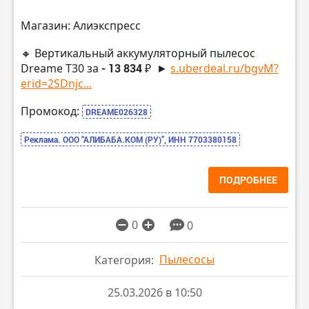
Магазин: Алиэкспресс
🔸 Вертикальный аккумуляторный пылесос
Dreame T30 за
- 13 834 ₽
►
s.uberdeal.ru/bgvM?
erid=2SDnjc...
Промокод:
DREAME026328
Реклама. ООО “АЛИБАБА.КОМ (РУ)”, ИНН 7703380158
ПОДРОБНЕЕ
0
0
Пылесосы
Категория:
25.03.2026 в 10:50