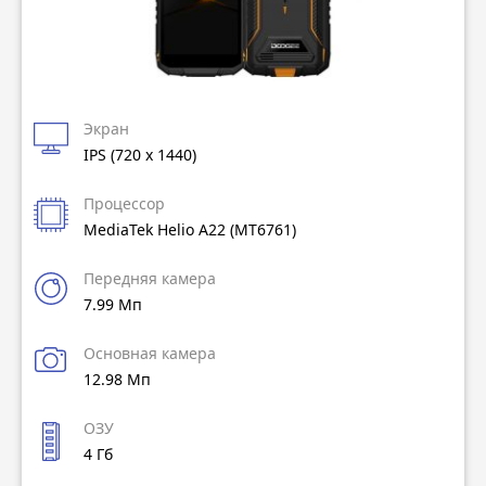
Экран
IPS (720 x 1440)
Процессор
MediaTek Helio A22 (MT6761)
Передняя камера
7.99 Мп
Основная камера
12.98 Мп
ОЗУ
4 Гб