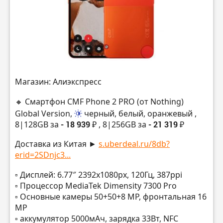
Магазин: Алиэкспресс
🔸 Смартфон CMF Phone 2 PRO (от Nothing)
Global Version,
черный, белый, оранжевый
,
8|128GB за
- 18 939 ₽
, 8|256GB за
- 21 319 ₽
Доставка из Китая ►
s.uberdeal.ru/8db?
erid=2SDnjc3...
▫️ Дисплей: 6.77″ 2392х1080px, 120Гц, 387ppi
▫️ Процессор MediaTek Dimensity 7300 Pro
▫️ Основные камеры 50+50+8 MP, фронтальная 16
MP
▫️ аккумулятор 5000мАч, зарядка 33Вт, NFC