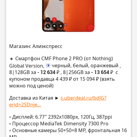
Магазин: Алиэкспресс
🔸 Смартфон CMF Phone 2 PRO (от Nothing)
Global Version,
черный, белый, оранжевый
,
8|128GB за
- 12 634 ₽
, 8|256GB за
- 13 654 ₽
с
купоном продавца 4 439 ₽ от 15 094 ₽ (взять
можно под ценой)
Доставка из Китая ►
s.uberdeal.ru/bdJG?
erid=2SDnje...
▫️ Дисплей: 6.77″ 2392х1080px, 120Гц, 387ppi
▫️ Процессор MediaTek Dimensity 7300 Pro
▫️ Основные камеры 50+50+8 MP, фронтальная 16
MP