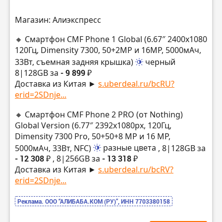
Магазин: Алиэкспресс
🔸 Смартфон CMF Phone 1 Global (6.67″ 2400х1080
120Гц, Dimensity 7300, 50+2MP и 16MP, 5000мАч,
33Вт, съемная задняя крышка)
черный
8|128GB за
- 9 899 ₽
Доставка из Китая ►
s.uberdeal.ru/bcRU?
erid=2SDnje...
🔸 Смартфон CMF Phone 2 PRO (от Nothing)
Global Version (6.77″ 2392х1080px, 120Гц,
Dimensity 7300 Pro, 50+50+8 MP и 16 MP,
5000мАч, 33Вт, NFC)
разные цвета
, 8|128GB за
- 12 308 ₽
, 8|256GB за
- 13 318 ₽
Доставка из Китая ►
s.uberdeal.ru/bcRV?
erid=2SDnje...
Реклама. ООО “АЛИБАБА.КОМ (РУ)”, ИНН 7703380158