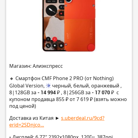
Магазин: Алиэкспресс
🔸 Смартфон CMF Phone 2 PRO (от Nothing)
Global Version,
черный, белый, оранжевый
,
8|128GB за
- 14 994 ₽
, 8|256GB за
- 17 070 ₽
с
купоном продавца 855 ₽ от 7 619 ₽ (взять можно
под ценой)
Доставка из Китая ►
s.uberdeal.ru/9cd?
erid=2SDnjco...
▫️ Дисплей: 6.77″ 2392х1080px, 120Гц, 387ppi