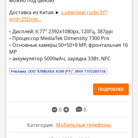
можно под ценой)
Доставка из Китая ►
s.uberdeal.ru/bc3Y?
erid=2SDnje...
▫️ Дисплей: 6.77″ 2392х1080px, 120Гц, 387ppi
▫️ Процессор MediaTek Dimensity 7300 Pro
▫️ Основные камеры 50+50+8 MP, фронтальная 16
MP
▫️ аккумулятор 5000мАч, зарядка 33Вт, NFC
Реклама. ООО “АЛИБАБА.КОМ (РУ)”, ИНН 7703380158
ПОДРОБНЕЕ
0
0
Мобильные телефоны
Категория: