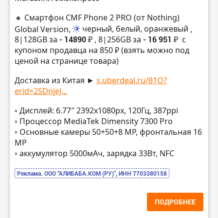
🔸 Смартфон CMF Phone 2 PRO (от Nothing)
Global Version,
черный, белый, оранжевый
,
8|128GB за
- 14890 ₽
, 8|256GB за
- 16 951 ₽
с
купоном продавца на 850 ₽ (взять можно под
ценой на странице товара)
Доставка из Китая ►
s.uberdeal.ru/81O?
erid=2SDnjeJ...
▫️ Дисплей: 6.77″ 2392х1080px, 120Гц, 387ppi
▫️ Процессор MediaTek Dimensity 7300 Pro
▫️ Основные камеры 50+50+8 MP, фронтальная 16
MP
▫️ аккумулятор 5000мАч, зарядка 33Вт, NFC
Реклама. ООО “АЛИБАБА.КОМ (РУ)”, ИНН 7703380158
ПОДРОБНЕЕ