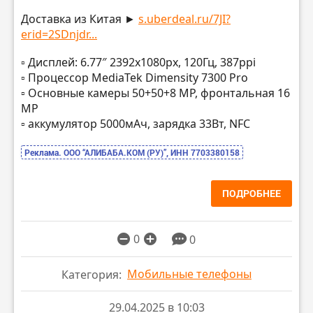
Доставка из Китая ►
s.uberdeal.ru/7JI?
erid=2SDnjdr...
▫️ Дисплей: 6.77″ 2392х1080px, 120Гц, 387ppi
▫️ Процессор MediaTek Dimensity 7300 Pro
▫️ Основные камеры 50+50+8 MP, фронтальная 16
MP
▫️ аккумулятор 5000мАч, зарядка 33Вт, NFC
Реклама. ООО “АЛИБАБА.КОМ (РУ)”, ИНН 7703380158
ПОДРОБНЕЕ
0
0
Мобильные телефоны
Категория:
29.04.2025 в 10:03