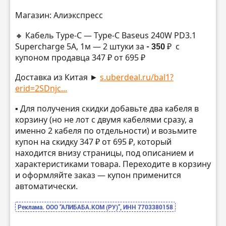
Магазин: Алиэкспресс
🔸 Кабель Type-C — Type-C Baseus 240W PD3.1
Supercharge 5A, 1м — 2 штуки за
- 350 ₽
с
купоном продавца 347 ₽ от 695 ₽
Доставка из Китая ►
s.uberdeal.ru/bal1?
erid=2SDnjc...
▪️ Для получения скидки добавьте два кабеля в
корзину (но не лот с двумя кабелями сразу, а
именно 2 кабеля по отдельности) и возьмите
купон на скидку 347 ₽ от 695 ₽, который
находится внизу страницы, под описанием и
характеристиками товара. Переходите в корзину
и оформляйте заказ — купон применится
автоматически.
Реклама. ООО “АЛИБАБА.КОМ (РУ)”, ИНН 7703380158