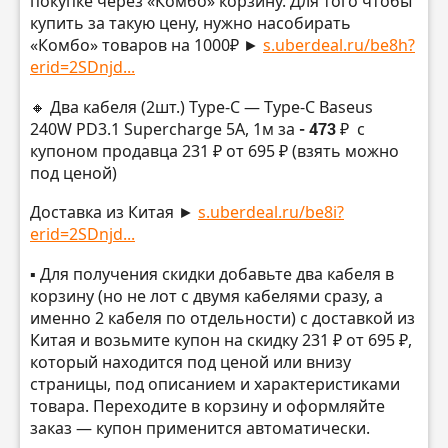
покупке через «Комбо» корзину. Для того чтобы
купить за такую цену, нужно насобирать
«Комбо» товаров на 1000₽ ►
s.uberdeal.ru/be8h?
erid=2SDnjd...
🔸 Два кабеля (2шт.) Type-C — Type-C Baseus
240W PD3.1 Supercharge 5A, 1м за
- 473 ₽
с
купоном продавца 231 ₽ от 695 ₽ (взять можно
под ценой)
Доставка из Китая ►
s.uberdeal.ru/be8i?
erid=2SDnjd...
▪️ Для получения скидки добавьте два кабеля в
корзину (но не лот с двумя кабелями сразу, а
именно 2 кабеля по отдельности) с доставкой из
Китая и возьмите купон на скидку 231 ₽ от 695 ₽,
который находится под ценой или внизу
страницы, под описанием и характеристиками
товара. Переходите в корзину и оформляйте
заказ — купон применится автоматически.