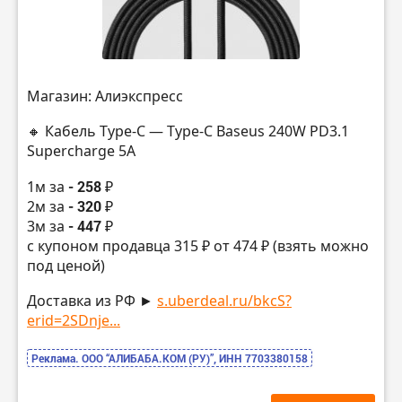
Магазин: Алиэкспресс
🔸 Кабель Type-C — Type-C Baseus 240W PD3.1
Supercharge 5A
1м за
- 258 ₽
2м за
- 320 ₽
3м за
- 447 ₽
с купоном продавца 315 ₽ от 474 ₽ (взять можно
под ценой)
Доставка из РФ ►
s.uberdeal.ru/bkcS?
erid=2SDnje...
Реклама. ООО “АЛИБАБА.КОМ (РУ)”, ИНН 7703380158