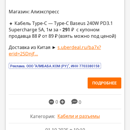
Магазин: Алиэкспресс
🔸 Кабель Type-C — Type-C Baseus 240W PD3.1
Supercharge 5A, 1м за
- 291 ₽
с купоном
продавца 88 ₽ от 89 ₽ (взять можно под ценой)
Доставка из Китая ►
s.uberdeal.ru/ba7x?
erid=2SDnjf...
Реклама. ООО “АЛИБАБА.КОМ (РУ)”, ИНН 7703380158
ПОДРОБНЕЕ
0
0
Кабели и разъемы
Категория: