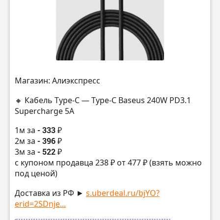
Магазин: Алиэкспресс
🔸 Кабель Type-C — Type-C Baseus 240W PD3.1
Supercharge 5A
1м за
- 333 ₽
2м за
- 396 ₽
3м за
- 522 ₽
с купоном продавца 238 ₽ от 477 ₽ (взять можно
под ценой)
Доставка из РФ ►
s.uberdeal.ru/bjYO?
erid=2SDnje...