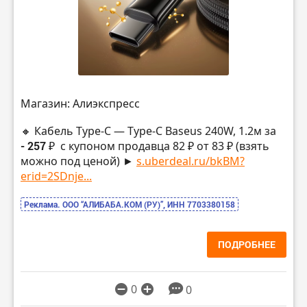
Магазин: Алиэкспресс
🔸 Кабель Type-C — Type-C Baseus 240W, 1.2м за
- 257 ₽
с купоном продавца 82 ₽ от 83 ₽ (взять
можно под ценой) ►
s.uberdeal.ru/bkBM?
erid=2SDnje...
Реклама. ООО “АЛИБАБА.КОМ (РУ)”, ИНН 7703380158
ПОДРОБНЕЕ
0
0