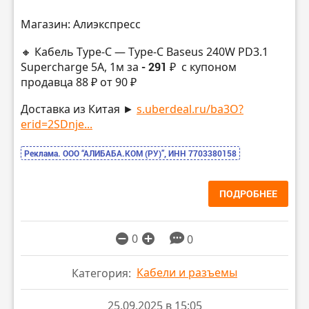
Магазин: Алиэкспресс
🔸 Кабель Type-C — Type-C Baseus 240W PD3.1
Supercharge 5A, 1м за
- 291 ₽
с купоном
продавца 88 ₽ от 90 ₽
Доставка из Китая ►
s.uberdeal.ru/ba3O?
erid=2SDnje...
Реклама. ООО “АЛИБАБА.КОМ (РУ)”, ИНН 7703380158
ПОДРОБНЕЕ
0
0
Кабели и разъемы
Категория:
25.09.2025 в 15:05