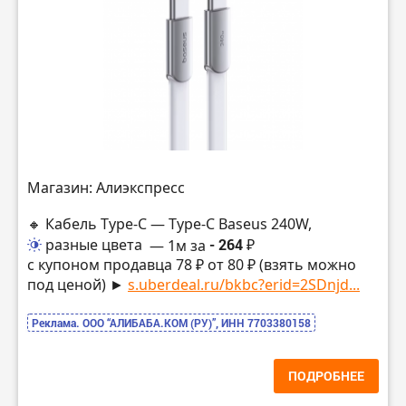
Магазин: Алиэкспресс
🔸 Кабель Type-C — Type-C Baseus 240W,
разные цвета
— 1м за
- 264 ₽
с купоном продавца 78 ₽ от 80 ₽ (взять можно
под ценой) ►
s.uberdeal.ru/bkbc?erid=2SDnjd...
Реклама. ООО “АЛИБАБА.КОМ (РУ)”, ИНН 7703380158
ПОДРОБНЕЕ