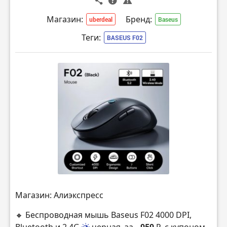
Магазин:
Бренд:
uberdeal
Baseus
Теги:
BASEUS F02
Магазин: Алиэкспресс
🔸 Беспроводная мышь Baseus F02 4000 DPI,
- 959 ₽