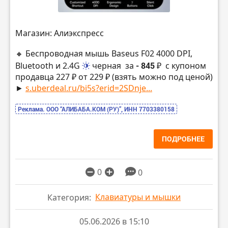
Магазин: Алиэкспресс
🔸 Беспроводная мышь Baseus F02 4000 DPI,
Bluetooth и 2.4G
черная
за
- 845 ₽
с купоном
продавца 227 ₽ от 229 ₽ (взять можно под ценой)
►
s.uberdeal.ru/bi5s?erid=2SDnje...
Реклама. ООО “АЛИБАБА.КОМ (РУ)”, ИНН 7703380158
ПОДРОБНЕЕ
0
0
Клавиатуры и мышки
Категория:
05.06.2026 в 15:10