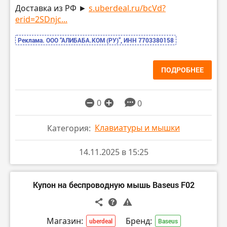
Доставка из РФ ►
s.uberdeal.ru/bcVd?
erid=2SDnjc...
Реклама. ООО “АЛИБАБА.КОМ (РУ)”, ИНН 7703380158
ПОДРОБНЕЕ
0
0
Клавиатуры и мышки
Категория:
14.11.2025 в 15:25
Купон на беспроводную мышь Baseus F02
Магазин:
Бренд:
uberdeal
Baseus