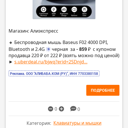
Магазин: Алиэкспресс
🔸 Беспроводная мышь Baseus F02 4000 DPI,
Bluetooth и 2.4G
черная
за
- 859 ₽
с купоном
продавца 220 ₽ от 222 ₽ (взять можно под ценой)
►
s.uberdeal.ru/bjwq?erid=2SDnjd...
Реклама. ООО “АЛИБАБА.КОМ (РУ)”, ИНН 7703380158
ПОДРОБНЕЕ
0
0
Клавиатуры и мышки
Категория: