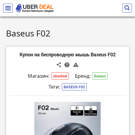
Baseus F02
Купон на беспроводную мышь Baseus F02
Магазин:
Бренд:
uberdeal
Baseus
Теги:
BASEUS F02