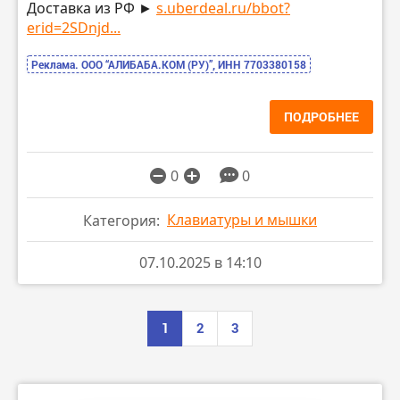
Доставка из РФ ►
s.uberdeal.ru/bbot?
erid=2SDnjd...
Реклама. ООО “АЛИБАБА.КОМ (РУ)”, ИНН 7703380158
ПОДРОБНЕЕ
0
0
Клавиатуры и мышки
Категория:
07.10.2025 в 14:10
1
2
3