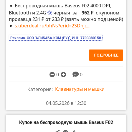
🔸 Беспроводная мышь Baseus F02 4000 DPI,
Bluetooth и 2.4G
черная
за
- 962 ₽
с купоном
продавца 231 ₽ от 233 ₽ (взять можно под ценой)
►
s.uberdeal.ru/bhNs?erid=2SDnjc...
Реклама. ООО “АЛИБАБА.КОМ (РУ)”, ИНН 7703380158
ПОДРОБНЕЕ
0
0
Клавиатуры и мышки
Категория:
04.05.2026 в 12:30
Купон на беспроводную мышь Baseus F02