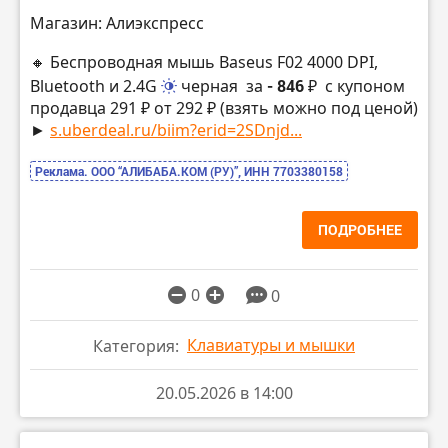
Магазин: Алиэкспресс
🔸 Беспроводная мышь Baseus F02 4000 DPI,
Bluetooth и 2.4G
черная
за
- 846 ₽
с купоном
продавца 291 ₽ от 292 ₽ (взять можно под ценой)
►
s.uberdeal.ru/biim?erid=2SDnjd...
Реклама. ООО “АЛИБАБА.КОМ (РУ)”, ИНН 7703380158
ПОДРОБНЕЕ
0
0
Клавиатуры и мышки
Категория:
20.05.2026 в 14:00