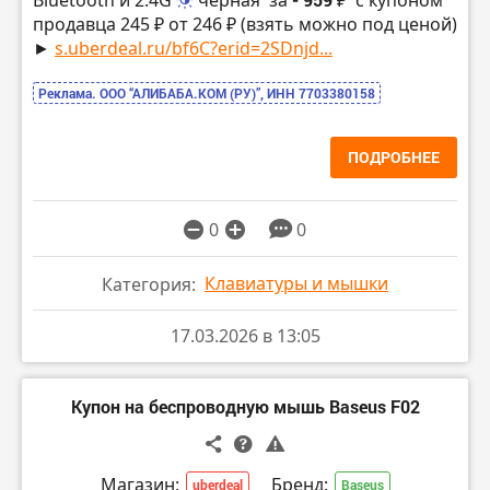
Bluetooth и 2.4G
черная
за
с купоном
продавца 245 ₽ от 246 ₽ (взять можно под ценой)
►
s.uberdeal.ru/bf6C?erid=2SDnjd...
Реклама. ООО “АЛИБАБА.КОМ (РУ)”, ИНН 7703380158
ПОДРОБНЕЕ
0
0
Клавиатуры и мышки
Категория:
17.03.2026 в 13:05
Купон на беспроводную мышь Baseus F02
Магазин:
Бренд:
uberdeal
Baseus