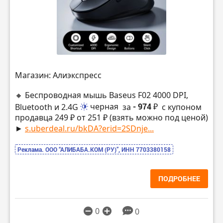
Магазин: Алиэкспресс
🔸 Беспроводная мышь Baseus F02 4000 DPI,
Bluetooth и 2.4G
черная
за
- 974 ₽
с купоном
продавца 249 ₽ от 251 ₽ (взять можно под ценой)
►
s.uberdeal.ru/bkDA?erid=2SDnje...
Реклама. ООО “АЛИБАБА.КОМ (РУ)”, ИНН 7703380158
ПОДРОБНЕЕ
0
0