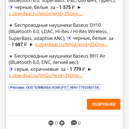
(Bluetooth 6.0, SuperBass, ENC, 600 мАч, Type-C),
черные, белые
за
- 1 575 ₽
►
s.uberdeal.ru/bhGs?erid=2SDnjc...
🔸 Беспроводные наушники Baseus EH10
(Bluetooth 6.0, LDAC, Hi-Res / Hi-Res Wireless,
SuperBass, adaptive ANC),
черные, белые
за
- 1 687 ₽
►
s.uberdeal.ru/bhGt?erid=2SDnjc...
🔸 Беспроводные наушники Baseus BH1 Air
(Bluetooth 6.0, ENC, легкий вес),
серые, коричневые
за
- 1 779 ₽
►
s.uberdeal.ru/bhGu?erid=2SDnjc...
Реклама. ООО “АЛИБАБА.КОМ (РУ)”, ИНН 7703380158
ПОДРОБНЕЕ
0
0