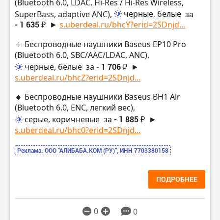
(Bluetooth 6.0, LDAC, Hi-Res / Hi-Res Wireless,
SuperBass, adaptive ANC),
черные, белые
за
- 1 635 ₽
►
s.uberdeal.ru/bhcY?erid=2SDnjd...
🔸 Беспроводные наушники Baseus EP10 Pro
(Bluetooth 6.0, SBC/AAC/LDAC, ANC),
черные, белые
за
- 1 706 ₽
►
s.uberdeal.ru/bhcZ?erid=2SDnjd...
🔸 Беспроводные наушники Baseus BH1 Air
(Bluetooth 6.0, ENC, легкий вес),
серые, коричневые
за
- 1 885 ₽
►
s.uberdeal.ru/bhc0?erid=2SDnjd...
Реклама. ООО “АЛИБАБА.КОМ (РУ)”, ИНН 7703380158
ПОДРОБНЕЕ
0
0