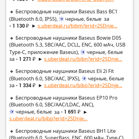
🔸 Беспроводные наушники Baseus Bass BC1
(Bluetooth 6.0, IP55),
черные, белые
за
- 1 130 ₽
►
s.uberdeal.ru/bibm?erid=2SDnje...
🔸 Беспроводные наушники Baseus Bowie D05
(Bluetooth 5.3, SBC/AAC, DCLL, ENC, 600 мАч, USB
Type-C, приложение Baseus),
черные, белые
за
- 1 271 ₽
►
s.uberdeal.ru/bibn?erid=2SDnje...
🔸 Беспроводные наушники Baseus Eli 2i Fit
(Bluetooth 6.0, SBC/AAC, IPX5),
черные, белые
за
- 1 334 ₽
►
s.uberdeal.ru/bibo?erid=2SDnje...
🔸 Беспроводные наушники Baseus EP10 Pro
(Bluetooth 6.0, SBC/AAC/LDAC, ANC),
черные, белые
за
- 1 691 ₽
►
s.uberdeal.ru/bibp?erid=2SDnje...
🔸 Беспроводные наушники Baseus BH1 Lite
(Bluetooth 6.0, SuperBass, ENC, 600 мАч, Type-C),