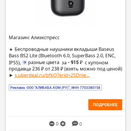
Магазин: Алиэкспресс
🔸 Беспроводные наушники вкладыши Baseus
Bass BS2 Lite (Bluetooth 6.0, SuperBass 2.0, ENC,
IP55),
разные цвета
за
- 915 ₽
с купоном
продавца 236 ₽ от 238 ₽ (взять можно под ценой)
►
s.uberdeal.ru/bfkQ?erid=2SDnje...
Реклама. ООО “АЛИБАБА.КОМ (РУ)”, ИНН 7703380158
ПОДРОБНЕЕ
0
0