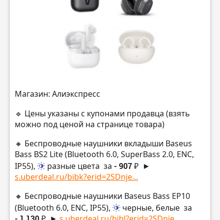
Магазин: Алиэкспресс
🔹 Цены указаны с купонами продавца (взять
можно под ценой на странице товара)
🔸 Беспроводные наушники вкладыши Baseus
Bass BS2 Lite (Bluetooth 6.0, SuperBass 2.0, ENC,
IP55),
разные цвета
за
- 907 ₽
►
s.uberdeal.ru/bibk?erid=2SDnje...
🔸 Беспроводные наушники Baseus Bass EP10
(Bluetooth 6.0, ENC, IP55),
черные, белые
за
- 1 130 ₽
►
s.uberdeal.ru/bibl?erid=2SDnje...