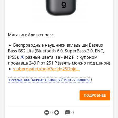
Магазин: Алиэкспресс
🔸 Беспроводные наушники вкладыши Baseus
Bass BS2 Lite (Bluetooth 6.0, SuperBass 2.0, ENC,
IP55),
разные цвета
за
- 942 ₽
с купоном
продавца 249 ₽ от 251 ₽ (взять можно под ценой)
►
s.uberdeal.ru/bgJA?erid=2SDnje...
Реклама. ООО “АЛИБАБА.КОМ (РУ)”, ИНН 7703380158
ПОДРОБНЕЕ
0
0