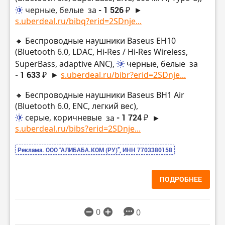
черные, белые
за
- 1 526 ₽
►
s.uberdeal.ru/bibq?erid=2SDnje...
🔸 Беспроводные наушники Baseus EH10
(Bluetooth 6.0, LDAC, Hi-Res / Hi-Res Wireless,
SuperBass, adaptive ANC),
черные, белые
за
- 1 633 ₽
►
s.uberdeal.ru/bibr?erid=2SDnje...
🔸 Беспроводные наушники Baseus BH1 Air
(Bluetooth 6.0, ENC, легкий вес),
серые, коричневые
за
- 1 724 ₽
►
s.uberdeal.ru/bibs?erid=2SDnje...
Реклама. ООО “АЛИБАБА.КОМ (РУ)”, ИНН 7703380158
ПОДРОБНЕЕ
0
0