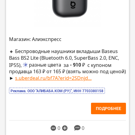
Магазин: Алиэкспресс
🔸 Беспроводные наушники вкладыши Baseus
Bass BS2 Lite (Bluetooth 6.0, SuperBass 2.0, ENC,
IP55),
разные цвета
за
- 910 ₽
с купоном
продавца 163 ₽ от 165 ₽ (взять можно под ценой)
►
s.uberdeal.ru/bf7A?erid=2SDnjd...
Реклама. ООО “АЛИБАБА.КОМ (РУ)”, ИНН 7703380158
ПОДРОБНЕЕ
0
0