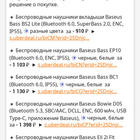
решение о покупке.
🔸 Беспроводные наушники вкладыши Baseus
Bass BS2 Lite (Bluetooth 6.0, SuperBass 2.0, ENC,
IP55),
разные цвета
за
- 910 ₽
►
s.uberdeal.ru/biCM?erid=2SDnjc...
🔸 Беспроводные наушники Baseus Bass EP10
(Bluetooth 6.0, ENC, IP55),
черные, белые
за
- 1 103 ₽
►
s.uberdeal.ru/biCN?erid=2SDnjc...
🔸 Беспроводные наушники Baseus Bass BC1
(Bluetooth 6.0, IP55),
черные, белые
за
- 1 130 ₽
►
s.uberdeal.ru/biCO?erid=2SDnjc...
🔸 Беспроводные наушники Baseus Bowie D05
(Bluetooth 5.3, SBC/AAC, DCLL, ENC, 600 мАч, USB
Type-C, приложение Baseus),
черные, белые
за
- 1 398 ₽
►
s.uberdeal.ru/biCP?erid=2SDnjc...
🔸 Беспроводные наушники Baseus Eli 2i Fit