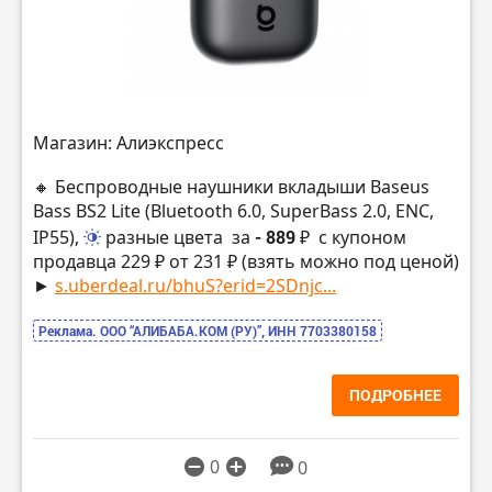
Магазин: Алиэкспресс
🔸 Беспроводные наушники вкладыши Baseus
Bass BS2 Lite (Bluetooth 6.0, SuperBass 2.0, ENC,
IP55),
разные цвета
за
- 889 ₽
с купоном
продавца 229 ₽ от 231 ₽ (взять можно под ценой)
►
s.uberdeal.ru/bhuS?erid=2SDnjc...
Реклама. ООО “АЛИБАБА.КОМ (РУ)”, ИНН 7703380158
ПОДРОБНЕЕ
0
0