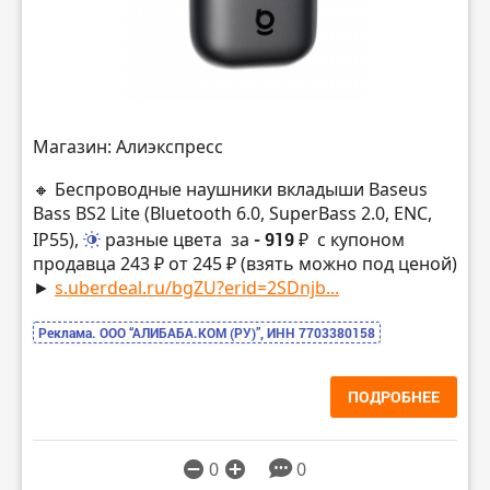
Магазин: Алиэкспресс
🔸 Беспроводные наушники вкладыши Baseus
Bass BS2 Lite (Bluetooth 6.0, SuperBass 2.0, ENC,
IP55),
разные цвета
за
- 919 ₽
с купоном
продавца 243 ₽ от 245 ₽ (взять можно под ценой)
►
s.uberdeal.ru/bgZU?erid=2SDnjb...
Реклама. ООО “АЛИБАБА.КОМ (РУ)”, ИНН 7703380158
ПОДРОБНЕЕ
0
0