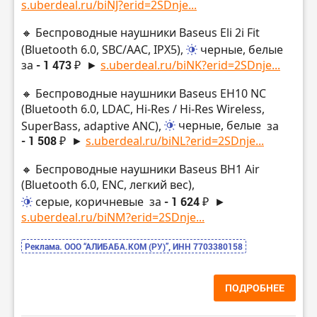
s.uberdeal.ru/biNJ?erid=2SDnje...
🔸 Беспроводные наушники Baseus Eli 2i Fit
(Bluetooth 6.0, SBC/AAC, IPX5),
черные, белые
за
- 1 473 ₽
►
s.uberdeal.ru/biNK?erid=2SDnje...
🔸 Беспроводные наушники Baseus EH10 NC
(Bluetooth 6.0, LDAC, Hi-Res / Hi-Res Wireless,
SuperBass, adaptive ANC),
черные, белые
за
- 1 508 ₽
►
s.uberdeal.ru/biNL?erid=2SDnje...
🔸 Беспроводные наушники Baseus BH1 Air
(Bluetooth 6.0, ENC, легкий вес),
серые, коричневые
за
- 1 624 ₽
►
s.uberdeal.ru/biNM?erid=2SDnje...
Реклама. ООО “АЛИБАБА.КОМ (РУ)”, ИНН 7703380158
ПОДРОБНЕЕ