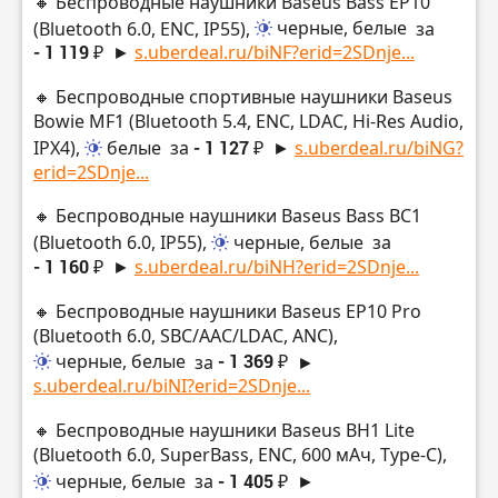
🔸 Беспроводные наушники Baseus Bass EP10
(Bluetooth 6.0, ENC, IP55),
черные, белые
за
- 1 119 ₽
►
s.uberdeal.ru/biNF?erid=2SDnje...
🔸 Беспроводные спортивные наушники Baseus
Bowie MF1 (Bluetooth 5.4, ENC, LDAC, Hi-Res Audio,
IPX4),
белые
за
- 1 127 ₽
►
s.uberdeal.ru/biNG?
erid=2SDnje...
🔸 Беспроводные наушники Baseus Bass BC1
(Bluetooth 6.0, IP55),
черные, белые
за
- 1 160 ₽
►
s.uberdeal.ru/biNH?erid=2SDnje...
🔸 Беспроводные наушники Baseus EP10 Pro
(Bluetooth 6.0, SBC/AAC/LDAC, ANC),
черные, белые
за
- 1 369 ₽
►
s.uberdeal.ru/biNI?erid=2SDnje...
🔸 Беспроводные наушники Baseus BH1 Lite
(Bluetooth 6.0, SuperBass, ENC, 600 мАч, Type-C),
черные, белые
за
- 1 405 ₽
►