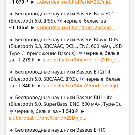
- 1 079 ₽
►
s.uberdeal.ru/bhcT?erid=2SDnjd...
🔸 Беспроводные наушники Baseus Bass BC1
(Bluetooth 6.0, IP55),
черные, белые
за
- 1 136 ₽
►
s.uberdeal.ru/bhcU?erid=2SDnjd...
🔸 Беспроводные наушники Baseus Bowie D05
(Bluetooth 5.3, SBC/AAC, DCLL, ENC, 600 мАч, USB
Type-C, приложение Baseus),
черные, белые
за
- 1 279 ₽
►
s.uberdeal.ru/bhcV?erid=2SDnjd...
🔸 Беспроводные наушники Baseus Eli 2i Fit
(Bluetooth 6.0, SBC/AAC, IPX5),
черные, белые
за
- 1 340 ₽
►
s.uberdeal.ru/bhcW?erid=2SDnjd...
🔸 Беспроводные наушники Baseus BH1 Lite
(Bluetooth 6.0, SuperBass, ENC, 600 мАч, Type-C),
черные, белые
за
- 1 540 ₽
►
s.uberdeal.ru/bhcX?erid=2SDnjd...
🔸 Беспроводные наушники Baseus EH10