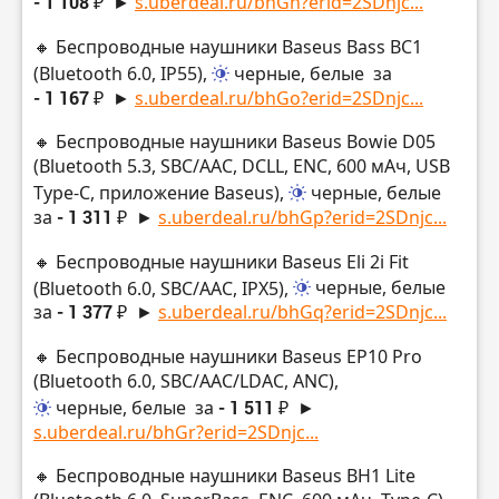
- 1 108 ₽
►
s.uberdeal.ru/bhGn?erid=2SDnjc...
🔸 Беспроводные наушники Baseus Bass BC1
(Bluetooth 6.0, IP55),
черные, белые
за
- 1 167 ₽
►
s.uberdeal.ru/bhGo?erid=2SDnjc...
🔸 Беспроводные наушники Baseus Bowie D05
(Bluetooth 5.3, SBC/AAC, DCLL, ENC, 600 мАч, USB
Type-C, приложение Baseus),
черные, белые
за
- 1 311 ₽
►
s.uberdeal.ru/bhGp?erid=2SDnjc...
🔸 Беспроводные наушники Baseus Eli 2i Fit
(Bluetooth 6.0, SBC/AAC, IPX5),
черные, белые
за
- 1 377 ₽
►
s.uberdeal.ru/bhGq?erid=2SDnjc...
🔸 Беспроводные наушники Baseus EP10 Pro
(Bluetooth 6.0, SBC/AAC/LDAC, ANC),
черные, белые
за
- 1 511 ₽
►
s.uberdeal.ru/bhGr?erid=2SDnjc...
🔸 Беспроводные наушники Baseus BH1 Lite