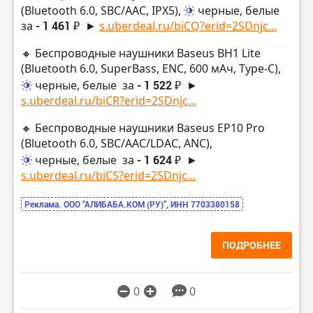
(Bluetooth 6.0, SBC/AAC, IPX5),
черные, белые
за
- 1 461 ₽
►
s.uberdeal.ru/biCQ?erid=2SDnjc...
🔸 Беспроводные наушники Baseus BH1 Lite
(Bluetooth 6.0, SuperBass, ENC, 600 мАч, Type-C),
черные, белые
за
- 1 522 ₽
►
s.uberdeal.ru/biCR?erid=2SDnjc...
🔸 Беспроводные наушники Baseus EP10 Pro
(Bluetooth 6.0, SBC/AAC/LDAC, ANC),
черные, белые
за
- 1 624 ₽
►
s.uberdeal.ru/biCS?erid=2SDnjc...
Реклама. ООО “АЛИБАБА.КОМ (РУ)”, ИНН 7703380158
ПОДРОБНЕЕ
0
0