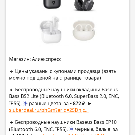
Магазин: Алиэкспресс
🔹 Цены указаны с купонами продавца (взять
можно под ценой на странице товара)
🔸 Беспроводные наушники вкладыши Baseus
Bass BS2 Lite (Bluetooth 6.0, SuperBass 2.0, ENC,
IP55),
разные цвета
за
- 872 ₽
►
s.uberdeal.ru/bhGm?erid=2SDnjc...
🔸 Беспроводные наушники Baseus Bass EP10
(Bluetooth 6.0, ENC, IP55),
черные, белые
за