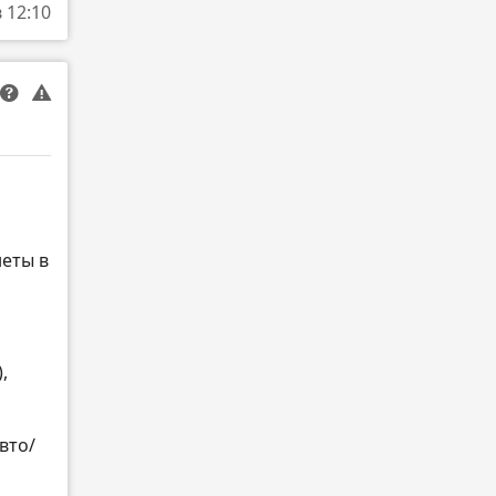
в 12:10
неты в
,
вто/