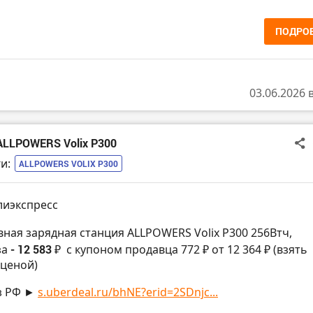
ПОДРО
03.06.2026 
ALLPOWERS Volix P300
и:
ALLPOWERS VOLIX P300
лиэкспресс
вная зарядная станция ALLPOWERS Volix P300 256Втч,
за
- 12 583 ₽
с купоном продавца 772 ₽ от 12 364 ₽ (взять
ценой)
з РФ ►
s.uberdeal.ru/bhNE?erid=2SDnjc...