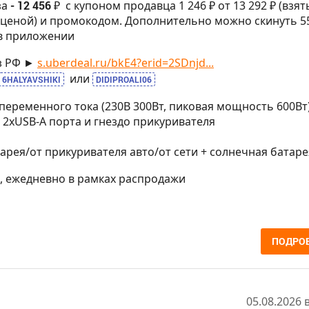
за
- 12 456 ₽
с купоном продавца 1 246 ₽ от 13 292 ₽ (взят
ценой) и промокодом. Дополнительно можно скинуть 5
в приложении
з РФ ►
s.uberdeal.ru/bkE4?erid=2SDnjd...
или
6HALYAVSHIKI
DIDIPROALI06
а переменного тока (230В 300Вт, пиковая мощность 600Вт)
, 2хUSB-A порта и гнездо прикуривателя
атарея/от прикуривателя авто/от сети + солнечная батаре
МСК, ежедневно в рамках распродажи
ПОДРО
05.08.2026 