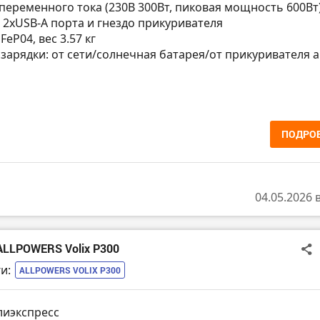
а переменного тока (230В 300Вт, пиковая мощность 600Вт)
, 2хUSB-A порта и гнездо прикуривателя
LiFeP04, вес 3.57 кг
а зарядки: от сети/солнечная батарея/от прикуривателя а
ПОДРО
04.05.2026 
ALLPOWERS Volix P300
и:
ALLPOWERS VOLIX P300
лиэкспресс