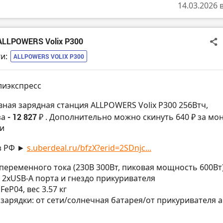
14.03.2026 
ALLPOWERS Volix P300
и:
ALLPOWERS VOLIX P300
лиэкспресс
вная зарядная станция ALLPOWERS Volix P300 256Втч,
за
- 12 827 ₽
. Дополнительно можно скинуть 640 ₽ за мо
и
з РФ ►
s.uberdeal.ru/bfzX?erid=2SDnjc...
а переменного тока (230В 300Вт, пиковая мощность 600Вт)
, 2хUSB-A порта и гнездо прикуривателя
LiFeP04, вес 3.57 кг
а зарядки: от сети/солнечная батарея/от прикуривателя а