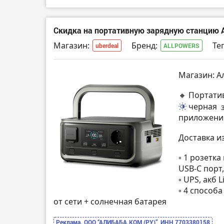
Скидка на портативную зарядную станцию 
Магазин:
Бренд:
Тег
uberdeal
ALLPOWERS
Магазин: А
🔸 Портати
черная
приложени
Доставка и
▫️ 1 розетк
USB-C порт
▫️ UPS, акб 
▫️ 4 способ
от сети + солнечная батарея
Реклама. ООО “АЛИБАБА.КОМ (РУ)”, ИНН 7703380158