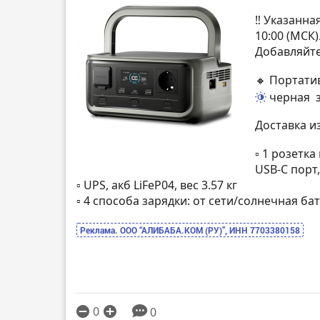
‼️ Указанн
10:00 (МСК
Добавляйте
🔸 Портати
черная
Доставка и
▫️ 1 розетк
USB-C порт
▫️ UPS, акб LiFeP04, вес 3.57 кг
▫️ 4 способа зарядки: от сети/солнечная б
Реклама. ООО “АЛИБАБА.КОМ (РУ)”, ИНН 7703380158
0
0