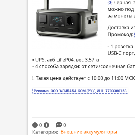
черная
можно под 
за монеты 
Доставка и
Промокод:
▫️ 1 розетк
USB-C порт
▫️ UPS, акб LiFeP04, вес 3.57 кг
▫️ 4 способа зарядки: от сети/солнечная б
‼️ Такая цена действует с 10:00 до 11:00 
Реклама. ООО “АЛИБАБА.КОМ (РУ)”, ИНН 7703380158
0
0
Внешние аккумуляторы
Категория: