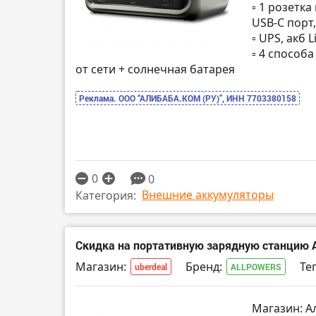
▫️ 1 розетк
USB-C порт
▫️ UPS, акб 
▫️ 4 способ
от сети + солнечная батарея
Реклама. ООО “АЛИБАБА.КОМ (РУ)”, ИНН 7703380158
0
0
Внешние аккумуляторы
Категория:
Скидка на портативную зарядную станцию 
Магазин:
Бренд:
Тег
uberdeal
ALLPOWERS
Магазин: А