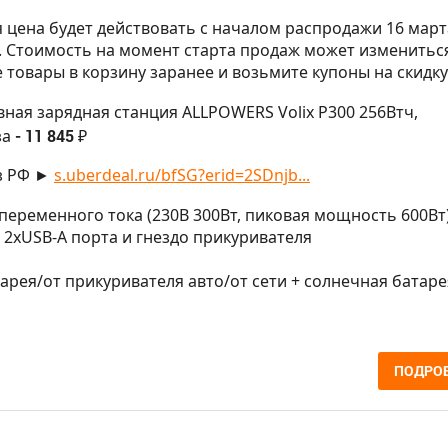
ая цена будет действовать с началом распродажи 16 март
). Стоимость на момент старта продаж может изменитьс
 товары в корзину заранее и возьмите купоны на скидку
вная зарядная станция ALLPOWERS Volix P300 256Втч,
за
- 11 845 ₽
з РФ ►
s.uberdeal.ru/bfSG?erid=2SDnjb...
а переменного тока (230В 300Вт, пиковая мощность 600Вт)
, 2хUSB-A порта и гнездо прикуривателя
атарея/от прикуривателя авто/от сети + солнечная батаре
ПОДРО