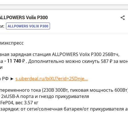
ALLPOWERS Volix P300
и:
ALLPOWERS VOLIX P300
лиэкспресс
вная зарядная станция ALLPOWERS Volix P300 256Втч,
за
- 11 740 ₽
. Дополнительно можно скинуть 587 ₽ за мо
и
з РФ ►
s.uberdeal.ru/biXU?erid=2SDnje...
а переменного тока (230В 300Вт, пиковая мощность 600Вт)
, 2хUSB-A порта и гнездо прикуривателя
LiFeP04, вес 3.57 кг
а зарядки: от сети/солнечная батарея/от прикуривателя а