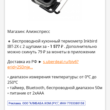
Магазин: Алиэкспресс
🔸 Беспроводной кухонный термометр Inkbird
IBT-2X с 2 щупами за
- 1 577 ₽
. Дополнительно
можно скинуть 79 ₽ за монеты в приложении
Доставка из РФ ►
s.uberdeal.ru/biv6?
erid=2SDnje...
▫️ диапазон измерения температуры: от 0℃ до
250℃
▫️ таймер, Bluetooth, беспроводной диапазон 50м
▫️ питание от 2хААА
Реклама. ООО “АЛИБАБА.КОМ (РУ)”, ИНН 7703380158