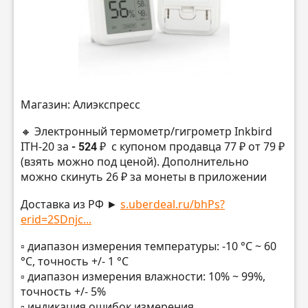
Магазин: Алиэкспресс
🔸 Электронный термометр/гигрометр Inkbird
ITH-20 за
- 524 ₽
с купоном продавца 77 ₽ от 79 ₽
(взять можно под ценой). Дополнительно
можно скинуть 26 ₽ за монеты в приложении
Доставка из РФ ►
s.uberdeal.ru/bhPs?
erid=2SDnjc...
▫️ диапазон измерения температуры: -10 °C ~ 60
°C, точность +/- 1 °C
▫️ диапазон измерения влажности: 10% ~ 99%,
точность +/- 5%
▫️ индикация ошибок измерения