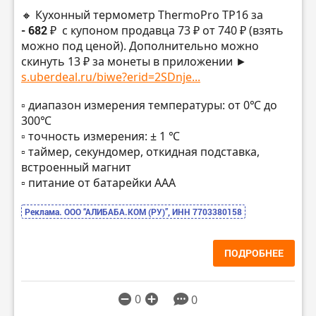
🔸 Кухонный термометр ThermoPro TP16 за
- 682 ₽
с купоном продавца 73 ₽ от 740 ₽ (взять
можно под ценой). Дополнительно можно
скинуть 13 ₽ за монеты в приложении ►
s.uberdeal.ru/biwe?erid=2SDnje...
▫️ диапазон измерения температуры: от 0℃ до
300℃
▫️ точность измерения: ± 1 ℃
▫️ таймер, секундомер, откидная подставка,
встроенный магнит
▫️ питание от батарейки ААА
Реклама. ООО “АЛИБАБА.КОМ (РУ)”, ИНН 7703380158
ПОДРОБНЕЕ
0
0