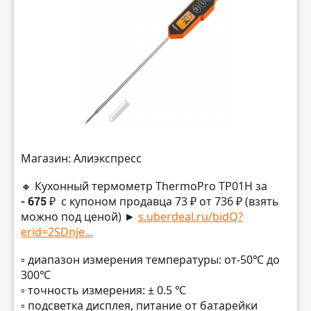
Магазин: Алиэкспресс
🔸 Кухонный термометр ThermoPro TP01H за
- 675 ₽
с купоном продавца 73 ₽ от 736 ₽ (взять
можно под ценой) ►
s.uberdeal.ru/bidQ?
erid=2SDnje...
▫️ диапазон измерения температуры: от-50℃ до
300℃
▫️ точность измерения: ± 0.5 ℃
▫️ подсветка дисплея, питание от батарейки