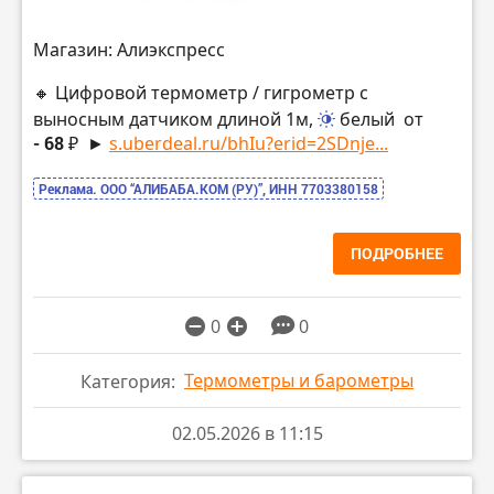
Магазин: Алиэкспресс
🔸 Цифровой термометр / гигрометр с
выносным датчиком длиной 1м,
белый
от
- 68 ₽
►
s.uberdeal.ru/bhIu?erid=2SDnje...
Реклама. ООО “АЛИБАБА.КОМ (РУ)”, ИНН 7703380158
ПОДРОБНЕЕ
0
0
Термометры и барометры
Категория:
02.05.2026 в 11:15