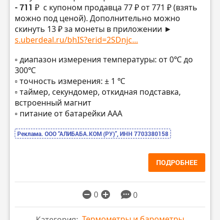
- 711 ₽
с купоном продавца 77 ₽ от 771 ₽ (взять
можно под ценой). Дополнительно можно
скинуть 13 ₽ за монеты в приложении ►
s.uberdeal.ru/bhIS?erid=2SDnjc...
▫️ диапазон измерения температуры: от 0℃ до
300℃
▫️ точность измерения: ± 1 ℃
▫️ таймер, секундомер, откидная подставка,
встроенный магнит
▫️ питание от батарейки ААА
Реклама. ООО “АЛИБАБА.КОМ (РУ)”, ИНН 7703380158
ПОДРОБНЕЕ
0
0
Термометры и барометры
Категория: