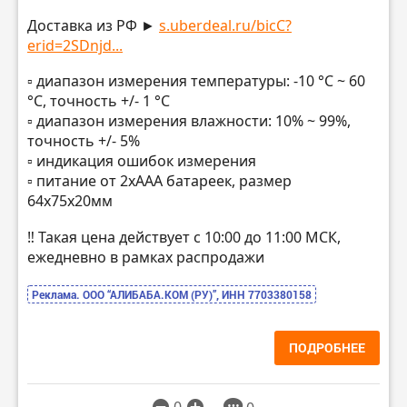
Доставка из РФ ►
s.uberdeal.ru/bicC?
erid=2SDnjd...
▫️ диапазон измерения температуры: -10 °C ~ 60
°C, точность +/- 1 °C
▫️ диапазон измерения влажности: 10% ~ 99%,
точность +/- 5%
▫️ индикация ошибок измерения
▫️ питание от 2хААА батареек, размер
64х75х20мм
‼️ Такая цена действует с 10:00 до 11:00 МСК,
ежедневно в рамках распродажи
Реклама. ООО “АЛИБАБА.КОМ (РУ)”, ИНН 7703380158
ПОДРОБНЕЕ