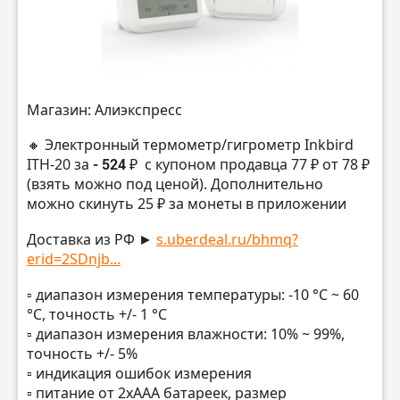
Магазин: Алиэкспресс
🔸 Электронный термометр/гигрометр Inkbird
ITH-20 за
- 524 ₽
с купоном продавца 77 ₽ от 78 ₽
(взять можно под ценой). Дополнительно
можно скинуть 25 ₽ за монеты в приложении
Доставка из РФ ►
s.uberdeal.ru/bhmq?
erid=2SDnjb...
▫️ диапазон измерения температуры: -10 °C ~ 60
°C, точность +/- 1 °C
▫️ диапазон измерения влажности: 10% ~ 99%,
точность +/- 5%
▫️ индикация ошибок измерения
▫️ питание от 2хААА батареек, размер