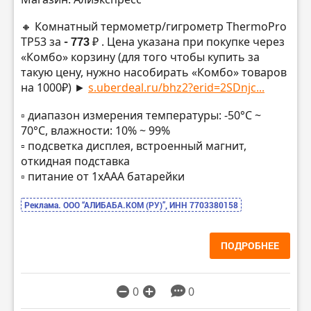
🔸 Комнатный термометр/гигрометр ThermoPro
TP53 за
- 773 ₽
. Цена указана при покупке через
«Комбо» корзину (для того чтобы купить за
такую цену, нужно насобирать «Комбо» товаров
на 1000₽) ►
s.uberdeal.ru/bhz2?erid=2SDnjc...
▫️ диапазон измерения температуры: -50°C ~
70°C, влажности: 10% ~ 99%
▫️ подсветка дисплея, встроенный магнит,
откидная подставка
▫️ питание от 1хААА батарейки
Реклама. ООО “АЛИБАБА.КОМ (РУ)”, ИНН 7703380158
ПОДРОБНЕЕ
0
0