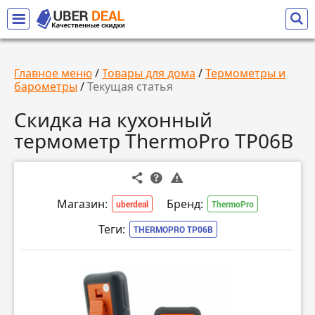
Главное меню
/
Товары для дома
/
Термометры и
барометры
/
Текущая статья
Скидка на кухонный
термометр ThermoPro TP06B
Магазин:
Бренд:
uberdeal
ThermoPro
Теги:
THERMOPRO TP06B