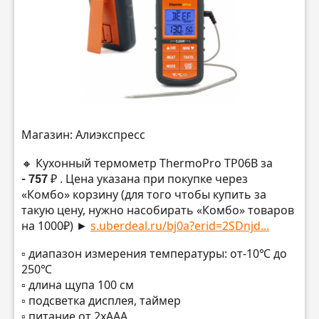
Магазин: Алиэкспресс
🔸 Кухонный термометр ThermoPro TP06B за
- 757 ₽
. Цена указана при покупке через
«Комбо» корзину (для того чтобы купить за
такую цену, нужно насобирать «Комбо» товаров
на 1000₽) ►
s.uberdeal.ru/bj0a?erid=2SDnjd...
▫️ диапазон измерения температуры: от-10℃ до
250℃
▫️ длина щупа 100 см
▫️ подсветка дисплея, таймер
▫️ питание от 2xААА