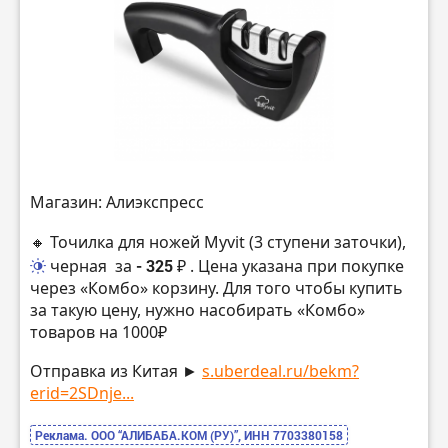
Магазин: Алиэкспресс
🔸 Точилка для ножей Myvit (3 ступени заточки),
черная
за
- 325 ₽
. Цена указана при покупке
через «Комбо» корзину. Для того чтобы купить
за такую цену, нужно насобирать «Комбо»
товаров на 1000₽
Отправка из Китая ►
s.uberdeal.ru/bekm?
erid=2SDnje...
Реклама. ООО “АЛИБАБА.КОМ (РУ)”, ИНН 7703380158