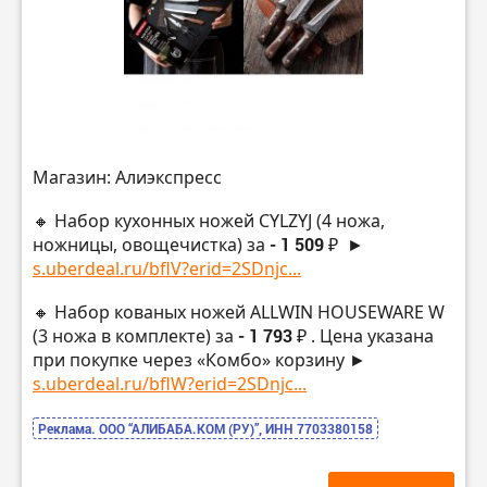
Магазин: Алиэкспресс
🔸 Набор кухонных ножей CYLZYJ (4 ножа,
ножницы, овощечистка) за
- 1 509 ₽
►
s.uberdeal.ru/bflV?erid=2SDnjc...
🔸 Набор кованых ножей ALLWIN HOUSEWARE W
(3 ножа в комплекте) за
- 1 793 ₽
. Цена указана
при покупке через «Комбо» корзину ►
s.uberdeal.ru/bflW?erid=2SDnjc...
Реклама. ООО “АЛИБАБА.КОМ (РУ)”, ИНН 7703380158