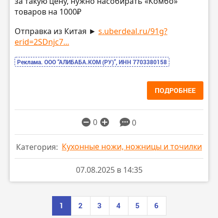
за такую цену, нужно насобирать «Комбо»
товаров на 1000₽
Отправка из Китая ►
s.uberdeal.ru/91g?
erid=2SDnjc7...
Реклама. ООО “АЛИБАБА.КОМ (РУ)”, ИНН 7703380158
ПОДРОБНЕЕ
0
0
Кухонные ножи, ножницы и точилки
Категория:
07.08.2025 в 14:35
1
2
3
4
5
6