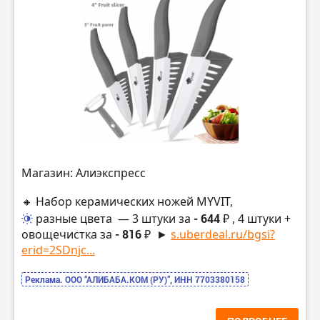
Магазин: Алиэкспресс
🔸 Набор керамических ножей MYVIT,
разные цвета
— 3 штуки за
- 644 ₽
, 4 штуки +
овощечистка за
- 816 ₽
►
s.uberdeal.ru/bgsi?
erid=2SDnjc...
Реклама. ООО “АЛИБАБА.КОМ (РУ)”, ИНН 7703380158