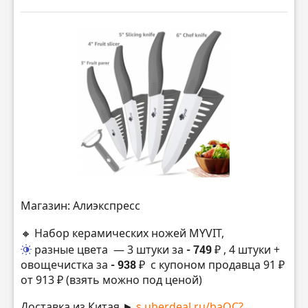
Магазин: Алиэкспресс
🔸 Набор керамических ножей MYVIT,
разные цвета
— 3 штуки за
- 749 ₽
, 4 штуки +
овощечистка за
- 938 ₽
с купоном продавца 91 ₽
от 913 ₽ (взять можно под ценой)
Доставка из Китая ►
s.uberdeal.ru/baOC?