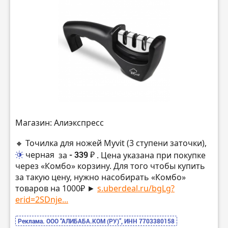
Магазин: Алиэкспресс
🔸 Точилка для ножей Myvit (3 ступени заточки),
черная
за
- 339 ₽
. Цена указана при покупке
через «Комбо» корзину. Для того чтобы купить
за такую цену, нужно насобирать «Комбо»
товаров на 1000₽ ►
s.uberdeal.ru/bgLg?
erid=2SDnje...
Реклама. ООО “АЛИБАБА.КОМ (РУ)”, ИНН 7703380158