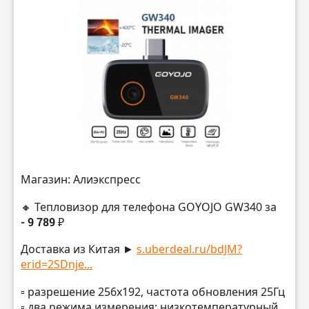
Магазин: Алиэкспресс
🔸 Тепловизор для телефона GOYOJO GW340 за
- 9 789 ₽
Доставка из Китая ►
s.uberdeal.ru/bdJM?
erid=2SDnje...
▫️ разрешение 256х192, частота обновления 25Гц
▫️ два режима измерения: низкотемпературный