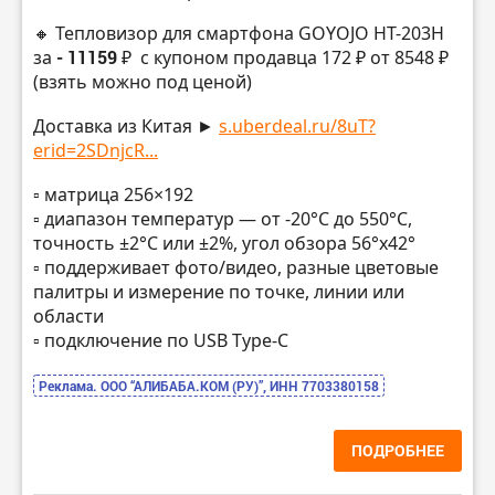
🔸 Тепловизор для смартфона GOYOJO HT-203H
за
- 11159 ₽
с купоном продавца 172 ₽ от 8548 ₽
(взять можно под ценой)
Доставка из Китая ►
s.uberdeal.ru/8uT?
erid=2SDnjcR...
▫️ матрица 256×192
▫️ диапазон температур — от -20°C до 550°C,
точность ±2°C или ±2%, угол обзора 56°x42°
▫️ поддерживает фото/видео, разные цветовые
палитры и измерение по точке, линии или
области
▫️ подключение по USB Type-C
Реклама. ООО “АЛИБАБА.КОМ (РУ)”, ИНН 7703380158
ПОДРОБНЕЕ