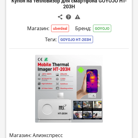
Купон на тепловизор для смартфона GOYOJO HT-
203H
Магазин:
Бренд:
uberdeal
GOYOJO
Теги:
GOYOJO HT-203H
Магазин: Алиэкспресс