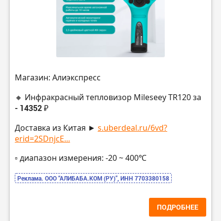
Магазин: Алиэкспресс
🔸 Инфракрасный тепловизор Mileseey TR120 за
- 14352 ₽
Доставка из Китая ►
s.uberdeal.ru/6vd?
erid=2SDnjcE...
▫️ диапазон измерения: -20 ~ 400℃
Реклама. ООО “АЛИБАБА.КОМ (РУ)”, ИНН 7703380158
ПОДРОБНЕЕ