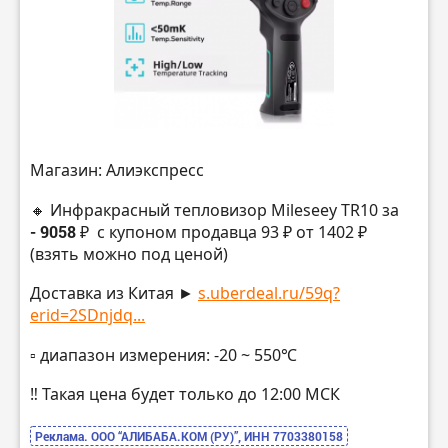
Магазин: Алиэкспресс
🔸 Инфракрасный тепловизор Mileseey TR10 за
- 9058 ₽
с купоном продавца 93 ₽ от 1402 ₽
(взять можно под ценой)
Доставка из Китая ►
s.uberdeal.ru/59q?
erid=2SDnjdq...
▫️ диапазон измерения: -20 ~ 550℃
‼️ Такая цена будет только до 12:00 МСК
Реклама. ООО “АЛИБАБА.КОМ (РУ)”, ИНН 7703380158