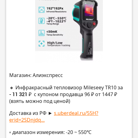
Магазин: Алиэкспресс
🔸 Инфракрасный тепловизор Mileseey TR10 за
- 11 321 ₽
с купоном продавца 96 ₽ от 1447 ₽
(взять можно под ценой)
Доставка из РФ ►
s.uberdeal.ru/55H?
erid=2SDnjdq...
▫️ диапазон измерения: -20 ~ 550℃