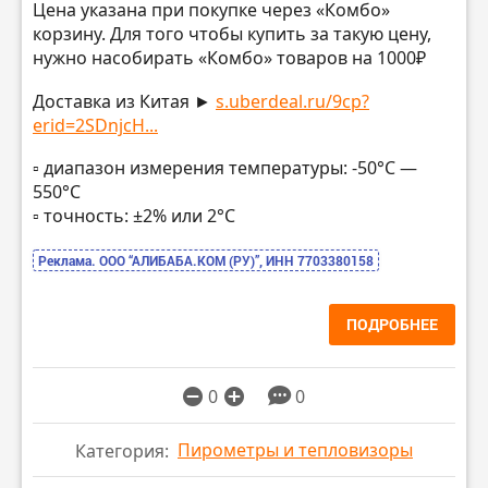
Цена указана при покупке через «Комбо»
корзину. Для того чтобы купить за такую цену,
нужно насобирать «Комбо» товаров на 1000₽
Доставка из Китая ►
s.uberdeal.ru/9cp?
erid=2SDnjcH...
▫️ диапазон измерения температуры: -50°С —
550°С
▫️ точность: ±2% или 2°С
Реклама. ООО “АЛИБАБА.КОМ (РУ)”, ИНН 7703380158
ПОДРОБНЕЕ
0
0
Пирометры и тепловизоры
Категория: