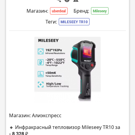
Магазин:
Бренд:
uberdeal
Mileseey
Теги:
MILESEEY TR10
Магазин: Алиэкспресс
🔸 Инфракрасный тепловизор Mileseey TR10 за
- 8 328 ₽