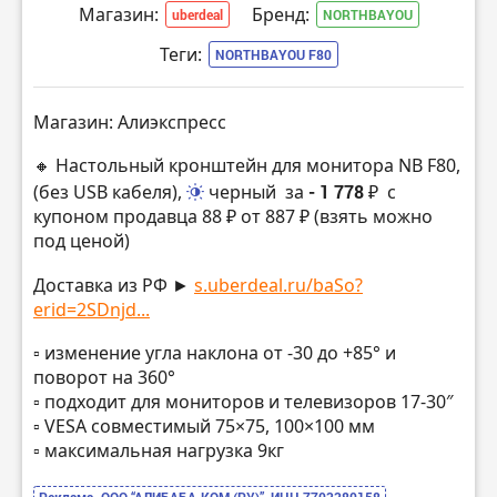
Магазин:
Бренд:
uberdeal
NORTHBAYOU
Теги:
NORTHBAYOU F80
Магазин: Алиэкспресс
🔸 Настольный кронштейн для монитора NB F80,
(без USB кабеля),
черный
за
- 1 778 ₽
с
купоном продавца 88 ₽ от 887 ₽ (взять можно
под ценой)
Доставка из РФ ►
s.uberdeal.ru/baSo?
erid=2SDnjd...
▫️ изменение угла наклона от -30 до +85° и
поворот на 360°
▫️ подходит для мониторов и телевизоров 17-30″
▫️ VESA совместимый 75×75, 100×100 мм
▫️ максимальная нагрузка 9кг
Реклама. ООО “АЛИБАБА.КОМ (РУ)”, ИНН 7703380158