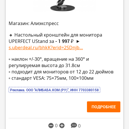
Магазин: Алиэкспресс
🔸 Настольный кронштейн для монитора
UPERFECT UStand за
- 1 997 ₽
►
s.uberdeal.ru/bhkK?erid=2SDnjb...
▫️ наклон +/-30°, вращение на 360° и
регулируемая высота до 31.8см
▫️ подходит для мониторов от 12 до 22 дюймов
▫️ стандарт VESA: 75×75мм, 100×100мм
Реклама. ООО “АЛИБАБА.КОМ (РУ)”, ИНН 7703380158
ПОДРОБНЕЕ
0
0