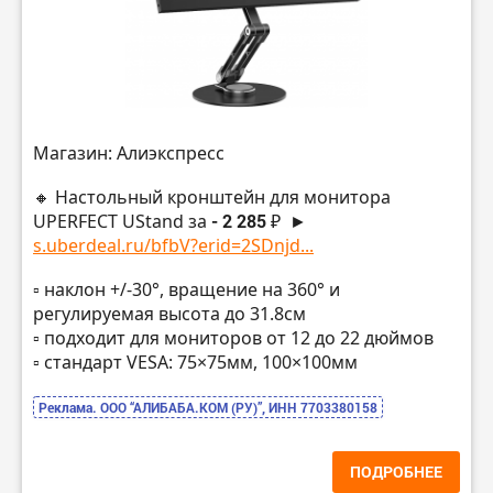
Магазин: Алиэкспресс
🔸 Настольный кронштейн для монитора
UPERFECT UStand за
- 2 285 ₽
►
s.uberdeal.ru/bfbV?erid=2SDnjd...
▫️ наклон +/-30°, вращение на 360° и
регулируемая высота до 31.8см
▫️ подходит для мониторов от 12 до 22 дюймов
▫️ стандарт VESA: 75×75мм, 100×100мм
Реклама. ООО “АЛИБАБА.КОМ (РУ)”, ИНН 7703380158
ПОДРОБНЕЕ