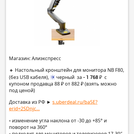
Магазин: Алиэкспресс
🔸 Настольный кронштейн для монитора NB F80,
(без USB кабеля),
черный
за
- 1 768 ₽
с
купоном продавца 88 ₽ от 882 ₽ (взять можно
под ценой)
Доставка из РФ ►
s.uberdeal.ru/ba5E?
erid=2SDnjc...
▫️ изменение угла наклона от -30 до +85° и
поворот на 360°
▫️ подходит для мониторов и телевизоров 17-30″