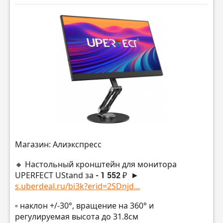
Магазин: Алиэкспресс
🔸 Настольный кронштейн для монитора
UPERFECT UStand за
- 1 552 ₽
►
s.uberdeal.ru/bi3k?erid=2SDnjd...
▫️ наклон +/-30°, вращение на 360° и
регулируемая высота до 31.8см