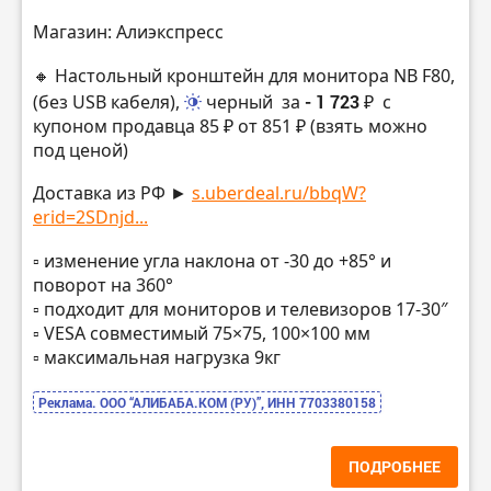
Магазин: Алиэкспресс
🔸 Настольный кронштейн для монитора NB F80,
(без USB кабеля),
черный
за
- 1 723 ₽
с
купоном продавца 85 ₽ от 851 ₽ (взять можно
под ценой)
Доставка из РФ ►
s.uberdeal.ru/bbqW?
erid=2SDnjd...
▫️ изменение угла наклона от -30 до +85° и
поворот на 360°
▫️ подходит для мониторов и телевизоров 17-30″
▫️ VESA совместимый 75×75, 100×100 мм
▫️ максимальная нагрузка 9кг
Реклама. ООО “АЛИБАБА.КОМ (РУ)”, ИНН 7703380158
ПОДРОБНЕЕ