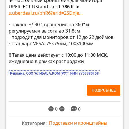
🔸 Настольный кронштейн для монитора
UPERFECT UStand за
- 1 786 ₽
►
s.uberdeal.ru/bhR6?erid=2SDnje...
▫️ наклон +/-30°, вращение на 360° и
регулируемая высота до 31.8см
▫️ подходит для мониторов от 12 до 22 дюймов
▫️ стандарт VESA: 75×75мм, 100×100мм
‼️ Такая цена действует с 10:00 до 11:00 МСК,
ежедневно в рамках распродажи
Реклама. ООО “АЛИБАБА.КОМ (РУ)”, ИНН 7703380158
ПОДРОБНЕЕ
0
0
Подставки и кронштейны
Категория: