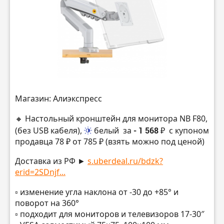
Магазин: Алиэкспресс
🔸 Настольный кронштейн для монитора NB F80,
(без USB кабеля),
белый
за
- 1 568 ₽
с купоном
продавца 78 ₽ от 785 ₽ (взять можно под ценой)
Доставка из РФ ►
s.uberdeal.ru/bdzk?
erid=2SDnjf...
▫️ изменение угла наклона от -30 до +85° и
поворот на 360°
▫️ подходит для мониторов и телевизоров 17-30″