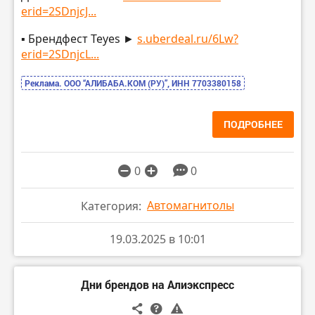
erid=2SDnjcJ...
▪️ Брендфест Teyes ►
s.uberdeal.ru/6Lw?
erid=2SDnjcL...
Реклама. ООО “АЛИБАБА.КОМ (РУ)”, ИНН 7703380158
ПОДРОБНЕЕ
0
0
Автомагнитолы
Категория:
19.03.2025 в 10:01
Дни брендов на Алиэкспресс