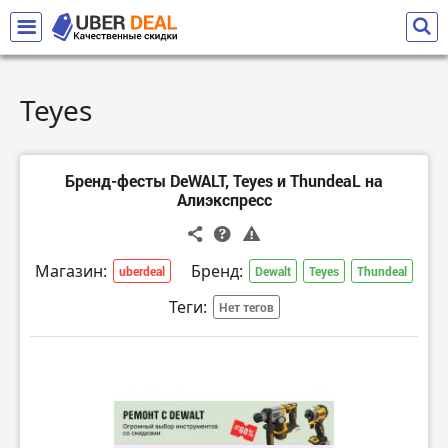
Teyes
Бренд-фесты DeWALT, Teyes и ThundeaL на
Алиэкспресс
Магазин:
Бренд:
uberdeal
Dewalt
Teyes
Thundeal
Теги:
Нет тегов