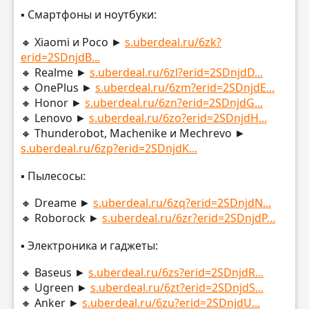
▪️ Смартфоны и ноутбуки:
🔸 Xiaomi и Poco ►
s.uberdeal.ru/6zk?
erid=2SDnjdB...
🔸 Realme ►
s.uberdeal.ru/6zl?erid=2SDnjdD...
🔸 OnePlus ►
s.uberdeal.ru/6zm?erid=2SDnjdE...
🔸 Honor ►
s.uberdeal.ru/6zn?erid=2SDnjdG...
🔸 Lenovo ►
s.uberdeal.ru/6zo?erid=2SDnjdH...
🔸 Thunderobot, Machenike и Mechrevo ►
s.uberdeal.ru/6zp?erid=2SDnjdK...
▪️ Пылесосы:
🔸 Dreame ►
s.uberdeal.ru/6zq?erid=2SDnjdN...
🔸 Roborock ►
s.uberdeal.ru/6zr?erid=2SDnjdP...
▪️ Электроника и гаджеты:
🔸 Baseus ►
s.uberdeal.ru/6zs?erid=2SDnjdR...
🔸 Ugreen ►
s.uberdeal.ru/6zt?erid=2SDnjdS...
🔸 Anker ►
s.uberdeal.ru/6zu?erid=2SDnjdU...