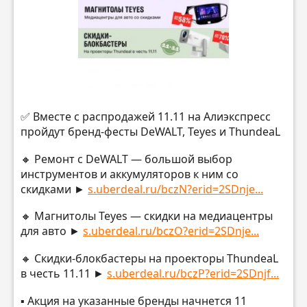
✅ Вместе с распродажей 11.11 на Алиэкспресс
пройдут бренд-фесты DeWALT, Teyes и ThundeaL
🔸 Ремонт с DeWALT — большой выбор
инструментов и аккумуляторов к ним со
скидками ►
s.uberdeal.ru/bczN?erid=2SDnje...
🔸 Магнитолы Teyes — скидки на медиацентры
для авто ►
s.uberdeal.ru/bczO?erid=2SDnje...
🔸 Скидки-блокбастеры на проекторы ThundeaL
в честь 11.11 ►
s.uberdeal.ru/bczP?erid=2SDnjf...
▪️ Акция на указанные бренды начнется 11