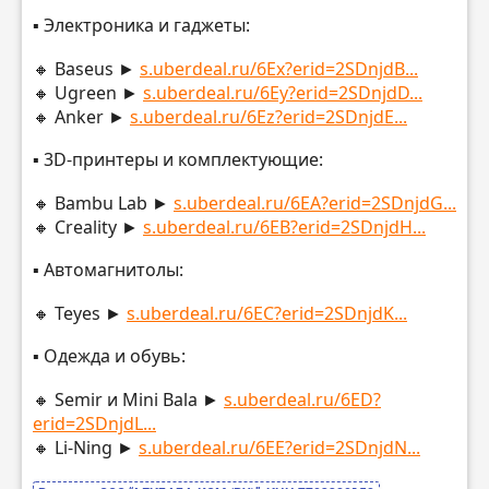
▪️ Электроника и гаджеты:
🔸 Baseus ►
s.uberdeal.ru/6Ex?erid=2SDnjdB...
🔸 Ugreen ►
s.uberdeal.ru/6Ey?erid=2SDnjdD...
🔸 Anker ►
s.uberdeal.ru/6Ez?erid=2SDnjdE...
▪️ 3D-принтеры и комплектующие:
🔸 Bambu Lab ►
s.uberdeal.ru/6EA?erid=2SDnjdG...
🔸 Creality ►
s.uberdeal.ru/6EB?erid=2SDnjdH...
▪️ Автомагнитолы:
🔸 Teyes ►
s.uberdeal.ru/6EC?erid=2SDnjdK...
▪️ Одежда и обувь:
🔸 Semir и Mini Bala ►
s.uberdeal.ru/6ED?
erid=2SDnjdL...
🔸 Li-Ning ►
s.uberdeal.ru/6EE?erid=2SDnjdN...