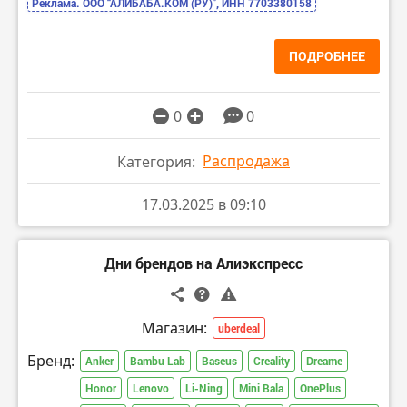
Реклама. ООО “АЛИБАБА.КОМ (РУ)”, ИНН 7703380158
ПОДРОБНЕЕ
0
0
Распродажа
Категория:
17.03.2025 в 09:10
Дни брендов на Алиэкспресс
Магазин:
uberdeal
Бренд:
Anker
Bambu Lab
Baseus
Creality
Dreame
Honor
Lenovo
Li-Ning
Mini Bala
OnePlus