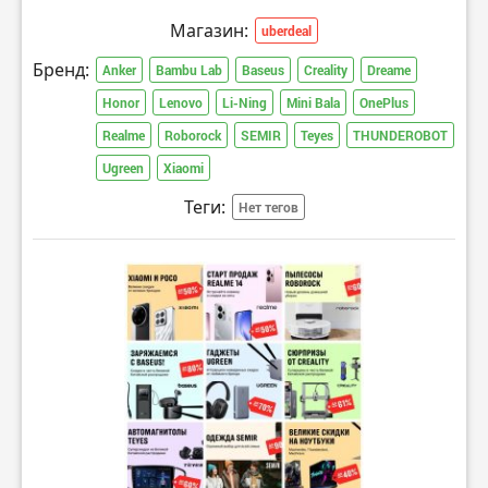
Магазин:
uberdeal
Бренд:
Anker
Bambu Lab
Baseus
Creality
Dreame
Honor
Lenovo
Li-Ning
Mini Bala
OnePlus
Realme
Roborock
SEMIR
Teyes
THUNDEROBOT
Ugreen
Xiaomi
Теги:
Нет тегов