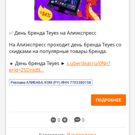
✅ День бренда Teyes на Алиэкспресс
На Алиэкспресс проходит день бренда Teyes со
скидками на популярные товары бренда.
🔸 День бренда Teyes ►
s.uberdeal.ru/0Nn?
erid=2SDnjdB...
Реклама АЛИБАБА.КОМ (РУ) ИНН 7703380158
ПОДРОБНЕЕ
0
0
Распродажа
Категория: