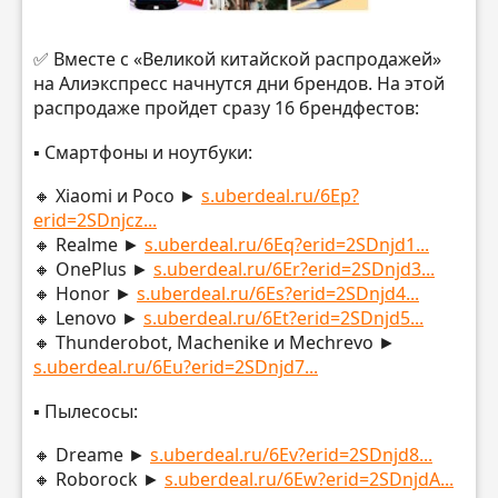
✅ Вместе с «Великой китайской распродажей»
на Алиэкспресс начнутся дни брендов. На этой
распродаже пройдет сразу 16 брендфестов:
▪️ Смартфоны и ноутбуки:
🔸 Xiaomi и Poco ►
s.uberdeal.ru/6Ep?
erid=2SDnjcz...
🔸 Realme ►
s.uberdeal.ru/6Eq?erid=2SDnjd1...
🔸 OnePlus ►
s.uberdeal.ru/6Er?erid=2SDnjd3...
🔸 Honor ►
s.uberdeal.ru/6Es?erid=2SDnjd4...
🔸 Lenovo ►
s.uberdeal.ru/6Et?erid=2SDnjd5...
🔸 Thunderobot, Machenike и Mechrevo ►
s.uberdeal.ru/6Eu?erid=2SDnjd7...
▪️ Пылесосы:
🔸 Dreame ►
s.uberdeal.ru/6Ev?erid=2SDnjd8...
🔸 Roborock ►
s.uberdeal.ru/6Ew?erid=2SDnjdA...