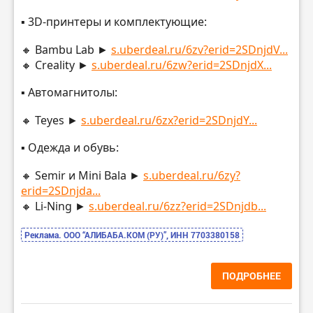
▪️ 3D-принтеры и комплектующие:
🔸 Bambu Lab ►
s.uberdeal.ru/6zv?erid=2SDnjdV...
🔸 Creality ►
s.uberdeal.ru/6zw?erid=2SDnjdX...
▪️ Автомагнитолы:
🔸 Teyes ►
s.uberdeal.ru/6zx?erid=2SDnjdY...
▪️ Одежда и обувь:
🔸 Semir и Mini Bala ►
s.uberdeal.ru/6zy?
erid=2SDnjda...
🔸 Li-Ning ►
s.uberdeal.ru/6zz?erid=2SDnjdb...
Реклама. ООО “АЛИБАБА.КОМ (РУ)”, ИНН 7703380158
ПОДРОБНЕЕ