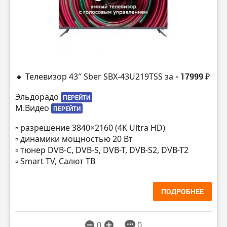
🔸 Телевизор 43″ Sber SBX-43U219TSS за
- 17999 ₽
Эльдорадо
ПЕРЕЙТИ
М.Видео
ПЕРЕЙТИ
▫️ разрешение 3840×2160 (4K Ultra HD)
▫️ динамики мощностью 20 Вт
▫️ тюнер DVB-C, DVB-S, DVB-T, DVB-S2, DVB-T2
▫️ Smart TV, Салют ТВ
ПОДРОБНЕЕ
0
0