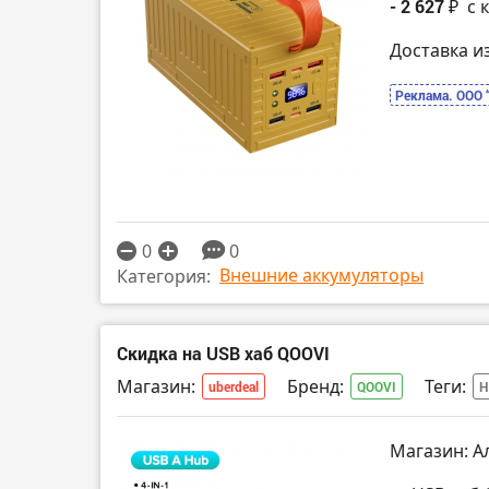
- 2 627 ₽
с 
Доставка и
Реклама. ООО 
0
0
Внешние аккумуляторы
Категория:
Скидка на USB хаб QOOVI
Магазин:
Бренд:
Теги:
uberdeal
QOOVI
Н
Магазин: А