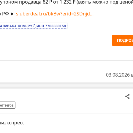
купоном продавца 82 ₽ от 1 232 ₽ (взять можно под ценой
з РФ ►
s.uberdeal.ru/bkBw?erid=2SDnjd...
“АЛИБАБА.КОМ (РУ)”, ИНН 7703380158
ПОДРО
03.08.2026 
ет тегов
лиэкспресс