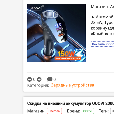
Магазин: А
🔸 Автомоб
22.5W, Type
корзину (д
«Комбо» то
Реклама. ООО 
0
0
Зарядные устройства
Категория:
Скидка на внешний аккумулятор QOOVI 200
Магазин:
Бренд:
Теги:
uberdeal
QOOVI
Н