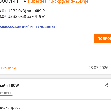
 QOOVI 4 в 1 ►
s.uberdeal.ru/bkpg?erid=2SDnje...
.0+ USB2.0х3) за
- 409 ₽
.0+ USB2.0х3) за
- 419 ₽
“АЛИБАБА.КОМ (РУ)”, ИНН 7703380158
ПОДРО
 техники
23.07.2026 
0мАч 100W
ет тегов
лиэкспресс