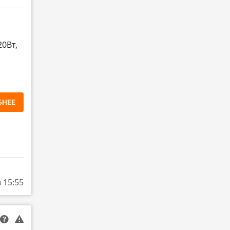
20Вт,
БНЕЕ
в 15:55