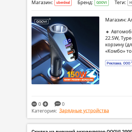
Магазин:
Бренд:
Теги:
uberdeal
QOOVI
Н
Магазин: А
🔸 Автомоб
22.5W, Type
корзину (д
«Комбо» то
Реклама. ООО 
0
0
Зарядные устройства
Категория:
Скидка на внешний аккумулятор QOOVI 200