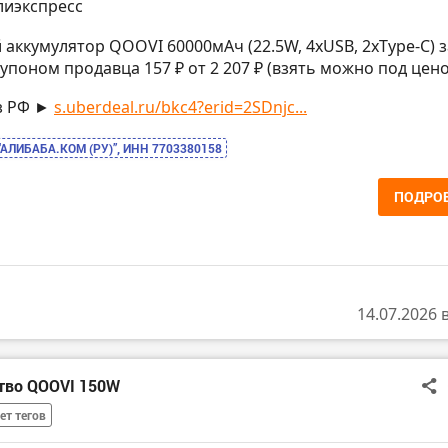
лиэкспресс
 аккумулятор QOOVI 60000мАч (22.5W, 4xUSB, 2xType-C) з
купоном продавца 157 ₽ от 2 207 ₽ (взять можно под цен
з РФ ►
s.uberdeal.ru/bkc4?erid=2SDnjc...
“АЛИБАБА.КОМ (РУ)”, ИНН 7703380158
ПОДРО
14.07.2026 
ство QOOVI 150W
ет тегов