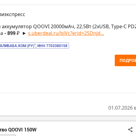
лиэкспресс
 аккумулятор QOOVI 20000мАч, 22.5Вт (2xUSB, Type-C PD
за
- 899 ₽
►
s.uberdeal.ru/bjVc?erid=2SDnjd...
“АЛИБАБА.КОМ (РУ)”, ИНН 7703380158
ПОДРО
01.07.2026 
ство QOOVI 150W