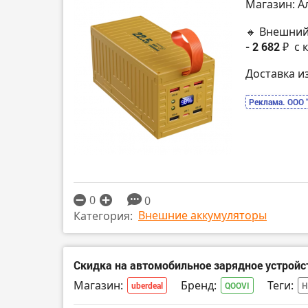
Магазин: А
🔸 Внешний
- 2 682 ₽
с 
Доставка и
Реклама. ООО 
0
0
Внешние аккумуляторы
Категория:
Скидка на автомобильное зарядное устрой
Магазин:
Бренд:
Теги:
uberdeal
QOOVI
Н