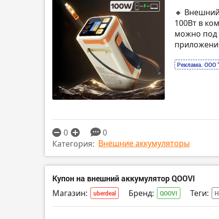
🔸 Внешний
100Вт в ко
можно под 
приложен
Реклама. ООО 
0
0
Внешние аккумуляторы
Категория:
Купон на внешний аккумулятор QOOVI
Магазин:
Бренд:
Теги:
uberdeal
QOOVI
Н