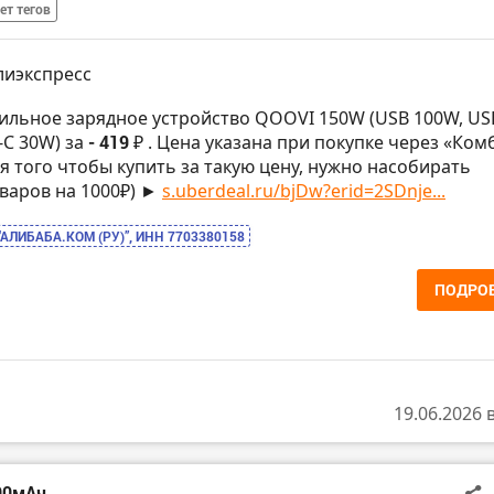
ет тегов
лиэкспресс
ильное зарядное устройство QOOVI 150W (USB 100W, US
-C 30W) за
- 419 ₽
. Цена указана при покупке через «Ком
ля того чтобы купить за такую цену, нужно насобирать
варов на 1000₽) ►
s.uberdeal.ru/bjDw?erid=2SDnje...
“АЛИБАБА.КОМ (РУ)”, ИНН 7703380158
ПОДРО
19.06.2026 
00мАч