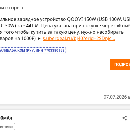
лиэкспресс
ильное зарядное устройство QOOVI 150W (USB 100W, US
-C 30W) за
- 441 ₽
. Цена указана при покупке через «Ком
ля того чтобы купить за такую цену, нужно насобирать
варов на 1000₽) ►
s.uberdeal.ru/bj40?erid=2SDnjc...
“АЛИБАБА.КОМ (РУ)”, ИНН 7703380158
ПОДРО
07.07.2026 
00мАч
ет тегов