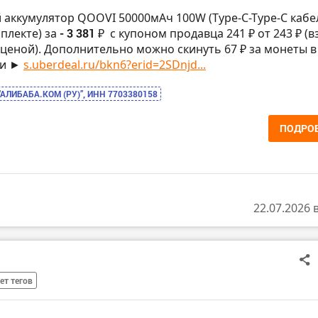
 аккумулятор QOOVI 50000мАч 100W (Type-C-Type-C кабе
мплекте) за
- 3 381 ₽
с купоном продавца 241 ₽ от 243 ₽ (в
ценой). Дополнительно можно скинуть 67 ₽ за монеты в
ии ►
s.uberdeal.ru/bkn6?erid=2SDnjd...
“АЛИБАБА.КОМ (РУ)”, ИНН 7703380158
ПОДРО
22.07.2026 
ет тегов