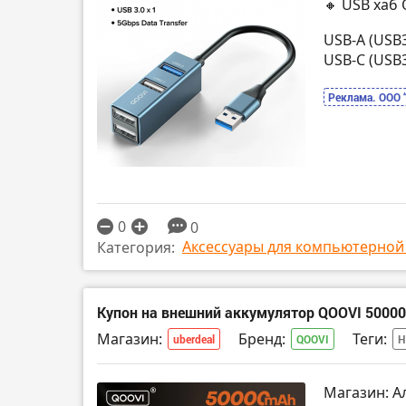
🔸 USB хаб
USB-А (USB3
USB-C (USB3
Реклама. ООО 
0
0
Аксессуары для компьютерной
Категория:
Купон на внешний аккумулятор QOOVI 5000
Магазин:
Бренд:
Теги:
uberdeal
QOOVI
Н
Магазин: А