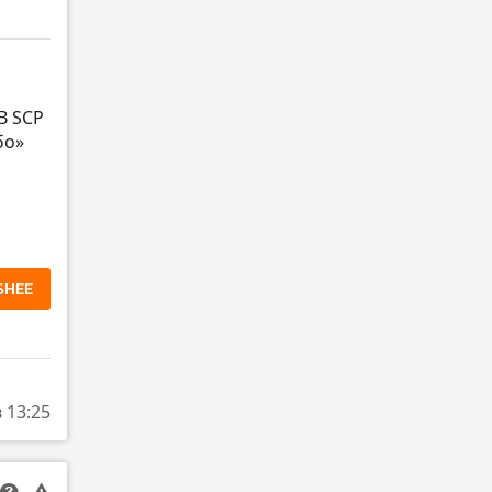
B SCP
бо»
БНЕЕ
в 13:25