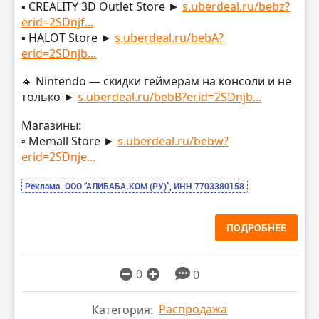
▪️ CREALITY 3D Outlet Store ►
s.uberdeal.ru/bebz?
erid=2SDnjf...
▪️ HALOT Store ►
s.uberdeal.ru/bebA?
erid=2SDnjb...
🔸 Nintendo — скидки геймерам на консоли и не
только ►
s.uberdeal.ru/bebB?erid=2SDnjb...
Магазины:
▫️ Memall Store ►
s.uberdeal.ru/bebw?
erid=2SDnje...
Реклама. ООО “АЛИБАБА.КОМ (РУ)”, ИНН 7703380158
ПОДРОБНЕЕ
0
0
Распродажа
Категория: