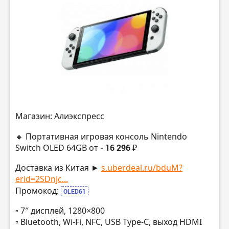
Магазин: Алиэкспресс
🔸 Портативная игровая консоль Nintendo
Switch OLED 64GB от
- 16 296 ₽
Доставка из Китая ►
s.uberdeal.ru/bduM?
erid=2SDnjc...
Промокод:
OLED61
▫️ 7″ дисплей, 1280×800
▫️ Bluetooth, Wi-Fi, NFC, USB Type-C, выход HDMI