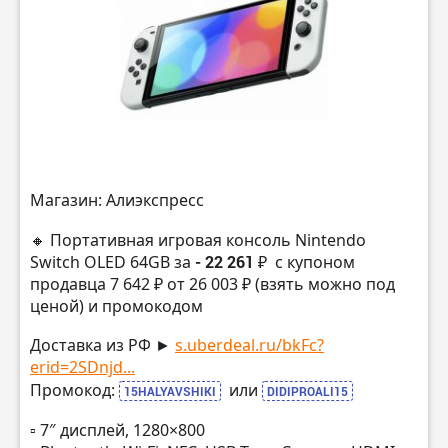
Магазин: Алиэкспресс
🔸 Портативная игровая консоль Nintendo
Switch OLED 64GB за
- 22 261 ₽
с купоном
продавца 7 642 ₽ от 26 003 ₽ (взять можно под
ценой) и промокодом
Доставка из РФ ►
s.uberdeal.ru/bkFc?
erid=2SDnjd...
Промокод:
или
15HALYAVSHIKI
DIDIPROALI15
▫️ 7″ дисплей, 1280×800