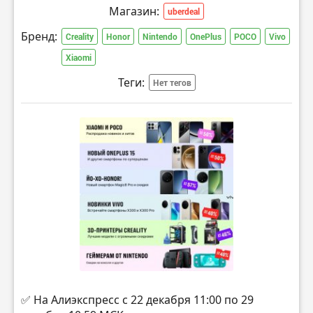
Магазин:
uberdeal
Бренд:
Creality
Honor
Nintendo
OnePlus
POCO
Vivo
Xiaomi
Теги:
Нет тегов
✅ На Алиэкспресс с 22 декабря 11:00 по 29