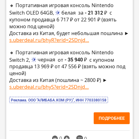
🔸 Портативная игровая консоль Nintendo
Switch OLED 64GB,
белая
за
- 21 312 ₽
с
купоном продавца 6 717 ₽ от 22 901 ₽ (взять
можно под ценой)
Доставка из Китая, будет небольшая пошлина ►
s.uberdeal.ru/bhyR?erid=2SDnjd...
🔸 Портативная игровая консоль Nintendo
Switch 2,
черная
от
- 35 940 ₽
с купоном
продавца 13 969 ₽ от 47 556 ₽ (взять можно под
ценой)
Доставка из Китая (пошлина ~ 2800 ₽) ►
s.uberdeal.ru/bhyS?erid=2SDnjd...
Реклама. ООО “АЛИБАБА.КОМ (РУ)”, ИНН 7703380158
ПОДРОБНЕЕ
0
0