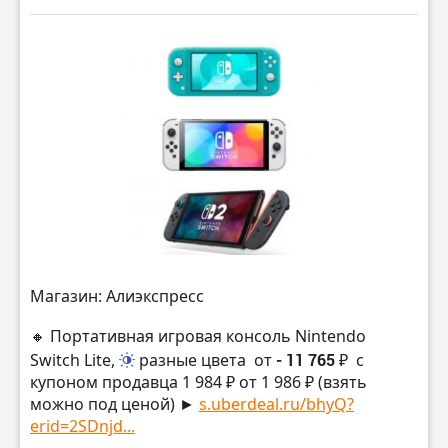
Магазин: Алиэкспресс
🔸 Портативная игровая консоль Nintendo
Switch Lite,
разные цвета
от
- 11 765 ₽
с
купоном продавца 1 984 ₽ от 1 986 ₽ (взять
можно под ценой) ►
s.uberdeal.ru/bhyQ?
erid=2SDnjd...