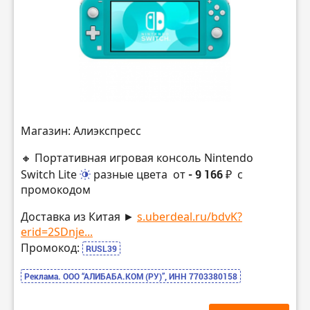
Магазин: Алиэкспресс
🔸 Портативная игровая консоль Nintendo
Switch Lite
разные цвета
от
- 9 166 ₽
с
промокодом
Доставка из Китая ►
s.uberdeal.ru/bdvK?
erid=2SDnje...
Промокод:
RUSL39
Реклама. ООО “АЛИБАБА.КОМ (РУ)”, ИНН 7703380158