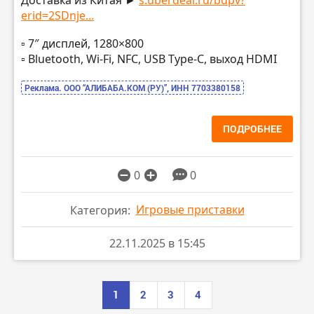
Доставка из Китая ►
s.uberdeal.ru/bdpv?
erid=2SDnje...
▫️ 7″ дисплей, 1280×800
▫️ Bluetooth, Wi-Fi, NFC, USB Type-C, выход HDMI
Реклама. ООО “АЛИБАБА.КОМ (РУ)”, ИНН 7703380158
ПОДРОБНЕЕ
0
0
Игровые приставки
Категория:
22.11.2025 в 15:45
1
2
3
4