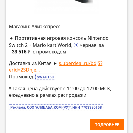
Магазин: Алиэкспресс
🔸 Портативная игровая консоль Nintendo
Switch 2 + Mario kart World,
черная
за
- 33 516 ₽
с промокодом
Доставка из Китая ►
s.uberdeal.ru/bdJS?
erid=2SDnje...
Промокод:
SWAH150
‼️ Такая цена действует с 11:00 до 12:00 МСК,
ежедневно в рамках распродажи
Реклама. ООО “АЛИБАБА.КОМ (РУ)”, ИНН 7703380158
ПОДРОБНЕЕ