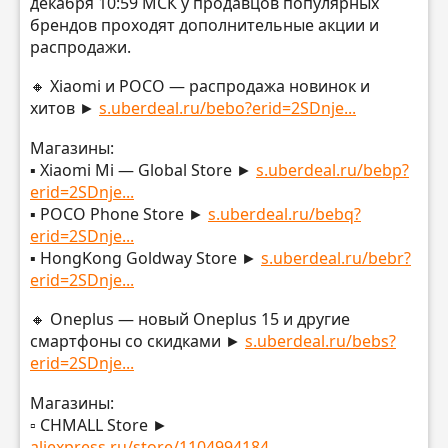
декабря 10:59 МСК у продавцов популярных
брендов проходят дополнительные акции и
распродажи.
🔸 Xiaomi и POCO — распродажа новинок и
хитов ►
s.uberdeal.ru/bebo?erid=2SDnje...
Магазины:
▪️ Xiaomi Mi — Global Store ►
s.uberdeal.ru/bebp?
erid=2SDnje...
▪️ POCO Phone Store ►
s.uberdeal.ru/bebq?
erid=2SDnje...
▪️ HongKong Goldway Store ►
s.uberdeal.ru/bebr?
erid=2SDnje...
🔸 Oneplus — новый Oneplus 15 и другие
смартфоны со скидками ►
s.uberdeal.ru/bebs?
erid=2SDnje...
Магазины:
▫️ CHMALL Store ►
aliexpress.ru/store/1104994184...