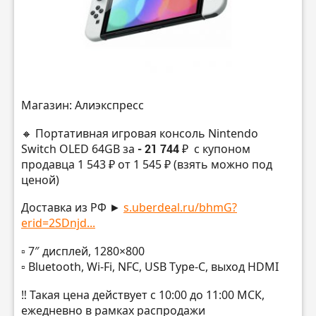
Магазин: Алиэкспресс
🔸 Портативная игровая консоль Nintendo
Switch OLED 64GB за
- 21 744 ₽
с купоном
продавца 1 543 ₽ от 1 545 ₽ (взять можно под
ценой)
Доставка из РФ ►
s.uberdeal.ru/bhmG?
erid=2SDnjd...
▫️ 7″ дисплей, 1280×800
▫️ Bluetooth, Wi-Fi, NFC, USB Type-C, выход HDMI
‼️ Такая цена действует с 10:00 до 11:00 МСК,
ежедневно в рамках распродажи