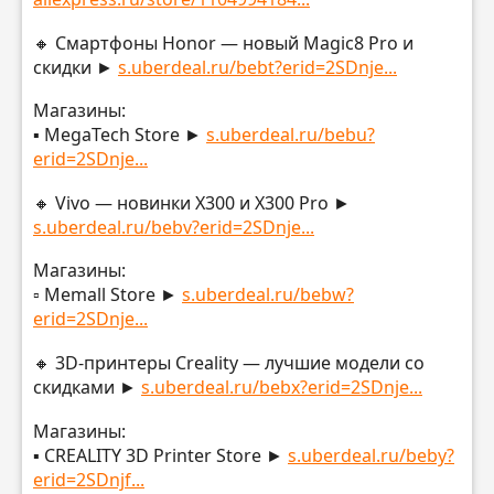
🔸 Смартфоны Honor — новый Magic8 Pro и
скидки ►
s.uberdeal.ru/bebt?erid=2SDnje...
Магазины:
▪️ MegaTech Store ►
s.uberdeal.ru/bebu?
erid=2SDnje...
🔸 Vivo — новинки X300 и X300 Pro ►
s.uberdeal.ru/bebv?erid=2SDnje...
Магазины:
▫️ Memall Store ►
s.uberdeal.ru/bebw?
erid=2SDnje...
🔸 3D-принтеры Creality — лучшие модели со
скидками ►
s.uberdeal.ru/bebx?erid=2SDnje...
Магазины:
▪️ CREALITY 3D Printer Store ►
s.uberdeal.ru/beby?
erid=2SDnjf...