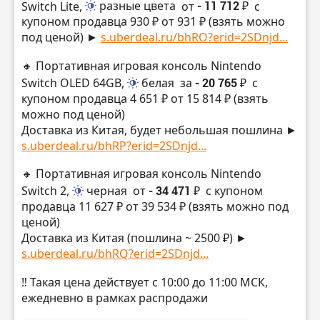
Switch Lite,
разные цвета
от
- 11 712 ₽
с
купоном продавца 930 ₽ от 931 ₽ (взять можно
под ценой) ►
s.uberdeal.ru/bhRO?erid=2SDnjd...
🔸 Портативная игровая консоль Nintendo
Switch OLED 64GB,
белая
за
- 20 765 ₽
с
купоном продавца 4 651 ₽ от 15 814 ₽ (взять
можно под ценой)
Доставка из Китая, будет небольшая пошлина ►
s.uberdeal.ru/bhRP?erid=2SDnjd...
🔸 Портативная игровая консоль Nintendo
Switch 2,
черная
от
- 34 471 ₽
с купоном
продавца 11 627 ₽ от 39 534 ₽ (взять можно под
ценой)
Доставка из Китая (пошлина ~ 2500 ₽) ►
s.uberdeal.ru/bhRQ?erid=2SDnjd...
‼️ Такая цена действует с 10:00 до 11:00 МСК,
ежедневно в рамках распродажи