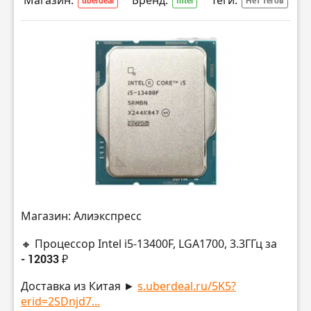
Магазин:
Бренд:
Теги:
uberdeal
Intel
Нет тегов
Магазин: Алиэкспресс
🔸 Процессор Intel i5-13400F, LGA1700, 3.3ГГц за
- 12033 ₽
Доставка из Китая ►
s.uberdeal.ru/5K5?
erid=2SDnjd7...