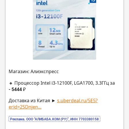
Магазин: Алиэкспресс
🔸 Процессор Intel i3-12100F, LGA1700, 3.3ГГц за
- 5444 ₽
Доставка из Китая ►
s.uberdeal.ru/5E5?
erid=2SDnjen...
Реклама. ООО “АЛИБАБА.КОМ (РУ)”, ИНН 7703380158