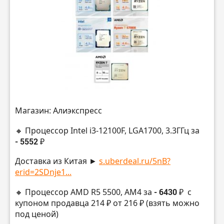
Магазин: Алиэкспресс
🔸 Процессор Intel i3-12100F, LGA1700, 3.3ГГц за
- 5552 ₽
Доставка из Китая ►
s.uberdeal.ru/5nB?
erid=2SDnje1...
🔸 Процессор AMD R5 5500, AM4 за
- 6430 ₽
с
купоном продавца 214 ₽ от 216 ₽ (взять можно
под ценой)