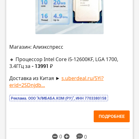
Магазин: Алиэкспресс
🔸 Процессор Intel Core i5-12600KF, LGA 1700,
3.4ГГц за
- 13991 ₽
Доставка из Китая ►
s.uberdeal.ru/5Yi?
erid=2SDnjdb...
Реклама. ООО “АЛИБАБА.КОМ (РУ)”, ИНН 7703380158
ПОДРОБНЕЕ
0
0