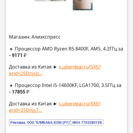
Магазин: Алиэкспресс
🔸 Процессор AMD Ryzen R5 8400F, AM5, 4.2ГГц за
- 9171 ₽
Доставка из Китая ►
s.uberdeal.ru/5X5?
erid=2SDnjcp...
🔸 Процессор Intel i5-14600KF, LGA1700, 3.5ГГц за
- 17855 ₽
Доставка из Китая ►
s.uberdeal.ru/5X6?
erid=2SDnjc7...
Реклама. ООО “АЛИБАБА.КОМ (РУ)”, ИНН 7703380158