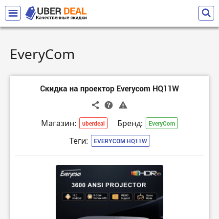
EveryCom
Скидка на проектор Everycom HQ11W
Магазин:
Бренд:
uberdeal
EveryCom
Теги:
EVERYCOM HQ11W