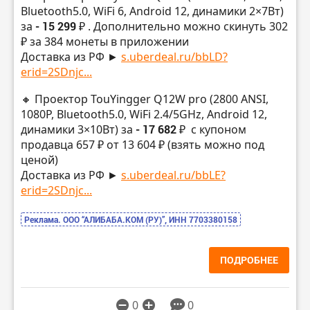
Bluetooth5.0, WiFi 6, Android 12, динамики 2×7Вт)
за
- 15 299 ₽
. Дополнительно можно скинуть 302
₽ за 384 монеты в приложении
Доставка из РФ ►
s.uberdeal.ru/bbLD?
erid=2SDnjc...
🔸 Проектор TouYingger Q12W pro (2800 ANSI,
1080P, Bluetooth5.0, WiFi 2.4/5GHz, Android 12,
динамики 3×10Вт) за
- 17 682 ₽
с купоном
продавца 657 ₽ от 13 604 ₽ (взять можно под
ценой)
Доставка из РФ ►
s.uberdeal.ru/bbLE?
erid=2SDnjc...
Реклама. ООО “АЛИБАБА.КОМ (РУ)”, ИНН 7703380158
ПОДРОБНЕЕ
0
0