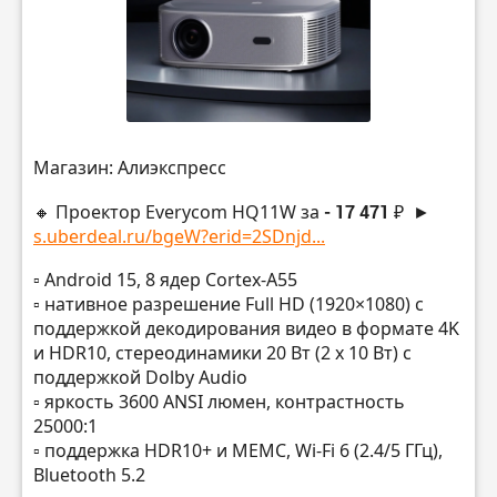
Магазин: Алиэкспресс
🔸 Проектор Everycom HQ11W за
- 17 471 ₽
►
s.uberdeal.ru/bgeW?erid=2SDnjd...
▫️ Android 15, 8 ядер Cortex-A55
▫️ нативное разрешение Full HD (1920×1080) с
поддержкой декодирования видео в формате 4K
и HDR10, стереодинамики 20 Вт (2 x 10 Вт) с
поддержкой Dolby Audio
▫️ яркость 3600 ANSI люмен, контрастность
25000:1
▫️ поддержка HDR10+ и MEMC, Wi-Fi 6 (2.4/5 ГГц),
Bluetooth 5.2