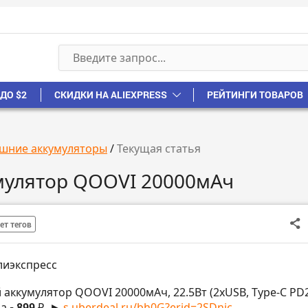
ДО $2
СКИДКИ НА ALIEXPRESS
РЕЙТИНГИ ТОВАРОВ
шние аккумуляторы
/
Текущая статья
мулятор QOOVI 20000мАч
ет тегов
лиэкспресс
 аккумулятор QOOVI 20000мАч, 22.5Вт (2xUSB, Type-C PD
за
- 899 ₽
►
s.uberdeal.ru/bh0G?erid=2SDnjc...