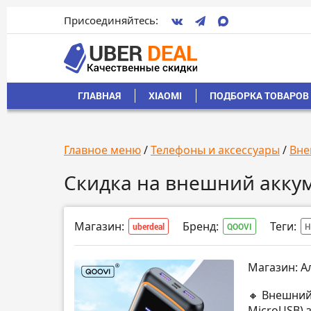
Присоединяйтесь:
ГЛАВНАЯ
XIAOMI
ПОДБОРКА ТОВАРОВ 
Главное меню
/
Телефоны и аксессуары
/
Вне
Скидка на внешний акку
Магазин:
Бренд:
Теги:
uberdeal
QOOVI
Н
Магазин: А
🔸 Внешний
MicroUSB) 