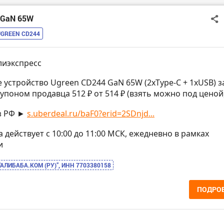
4 GaN 65W
UGREEN CD244
лиэкспресс
е устройство Ugreen CD244 GaN 65W (2xType-C + 1xUSB) з
купоном продавца 512 ₽ от 514 ₽ (взять можно под ценой
з РФ ►
s.uberdeal.ru/baF0?erid=2SDnjd...
на действует с 10:00 до 11:00 МСК, ежедневно в рамках
и
“АЛИБАБА.КОМ (РУ)”, ИНН 7703380158
ПОДРО