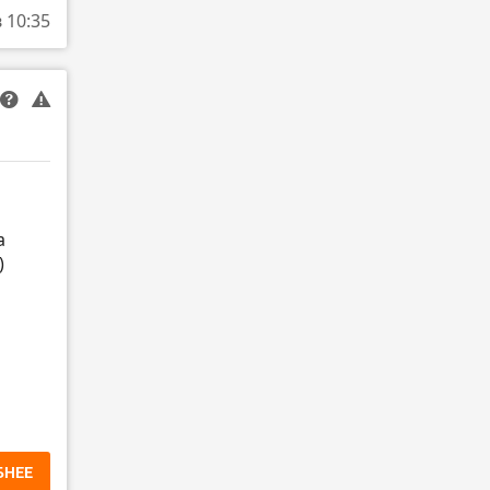
в 10:35
а
)
БНЕЕ