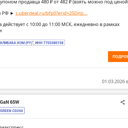
купоном продавца 480 ₽ от 482 ₽ (взять можно под ценой
з РФ ►
s.uberdeal.ru/bfp0?erid=2SDnjc...
на действует с 10:00 до 11:00 МСК, ежедневно в рамках
и
“АЛИБАБА.КОМ (РУ)”, ИНН 7703380158
ПОДРО
01.03.2026 
4 GaN 65W
UGREEN CD244
лиэкспресс