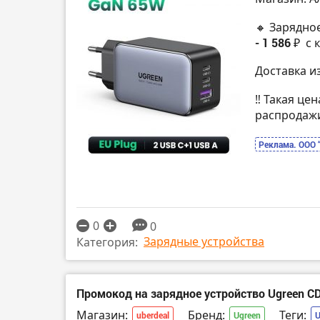
🔸 Зарядно
- 1 586 ₽
с 
Доставка и
‼️ Такая це
распродаж
Реклама. ООО 
0
0
Зарядные устройства
Категория:
Промокод на зарядное устройство Ugreen C
Магазин:
Бренд:
Теги:
uberdeal
Ugreen