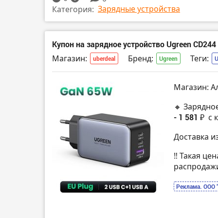
Зарядные устройства
Категория:
Купон на зарядное устройство Ugreen CD24
Магазин:
Бренд:
Теги:
uberdeal
Ugreen
Магазин: А
🔸 Зарядно
- 1 581 ₽
с 
Доставка и
‼️ Такая це
распродаж
Реклама. ООО 