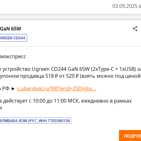
03.09.2025 
4 GaN 65W
UGREEN CD244
лиэкспресс
е устройство Ugreen CD244 GaN 65W (2xType-C + 1xUSB) з
купоном продавца 518 ₽ от 520 ₽ (взять можно под ценой
з РФ ►
s.uberdeal.ru/9Xf?erid=2SDnjbs...
на действует с 10:00 до 11:00 МСК, ежедневно в рамках
и
“АЛИБАБА.КОМ (РУ)”, ИНН 7703380158
ПОДРО