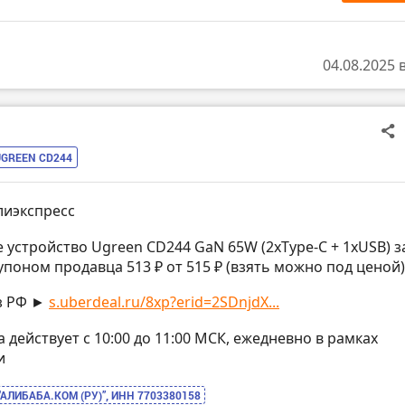
04.08.2025 
UGREEN CD244
лиэкспресс
е устройство Ugreen CD244 GaN 65W (2xType-C + 1xUSB) з
упоном продавца 513 ₽ от 515 ₽ (взять можно под ценой)
з РФ ►
s.uberdeal.ru/8xp?erid=2SDnjdX...
на действует с 10:00 до 11:00 МСК, ежедневно в рамках
и
“АЛИБАБА.КОМ (РУ)”, ИНН 7703380158