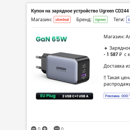
Купон на зарядное устройство Ugreen CD24
Магазин:
Бренд:
Теги:
uberdeal
Ugreen
Магазин: А
🔸 Зарядно
- 1 587 ₽
с 
Доставка и
‼️ Такая це
распродаж
Реклама. ООО 
0
0