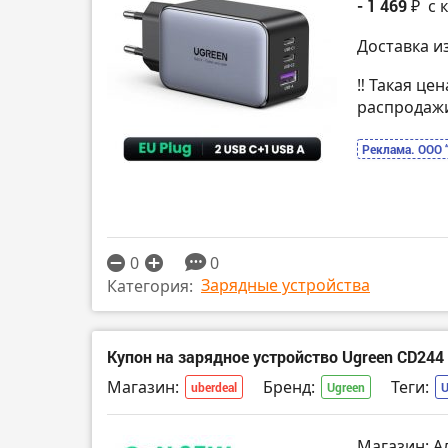
- 1 469 ₽
с 
Доставка и
‼️ Такая це
распродаж
Реклама. ООО 
0
0
Зарядные устройства
Категория:
Купон на зарядное устройство Ugreen CD24
Магазин:
Бренд:
Теги:
uberdeal
Ugreen
Магазин: А