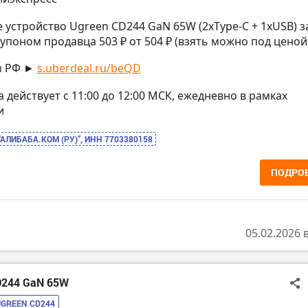
е устройство Ugreen CD244 GaN 65W (2xType-C + 1xUSB) з
купоном продавца 503 ₽ от 504 ₽ (взять можно под ценой
з РФ ►
s.uberdeal.ru/beQD
на действует с 11:00 до 12:00 МСК, ежедневно в рамках
и
“АЛИБАБА.КОМ (РУ)”, ИНН 7703380158
ПОДРО
05.02.2026 
D244 GaN 65W
UGREEN CD244