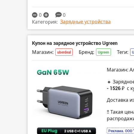
0
0
Зарядные устройства
Категория:
Купон на зарядное устройство Ugreen
Магазин:
Бренд:
Теги:
uberdeal
Ugreen
Магазин: А
🔸 Зарядно
- 1526 ₽
с к
Доставка и
‼️ Такая це
распродаж
Реклама. ООО 