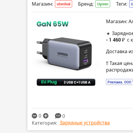
Магазин:
Бренд:
Теги:
uberdeal
Ugreen
Магазин: А
🔸 Зарядно
- 1 460 ₽
с 
Доставка и
‼️ Такая це
распродаж
Реклама. ООО 
0
0
Зарядные устройства
Категория: