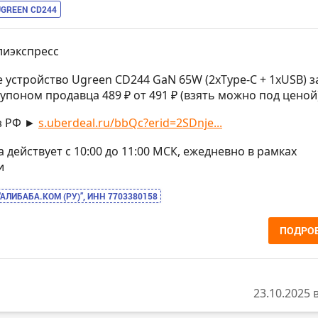
UGREEN CD244
лиэкспресс
е устройство Ugreen CD244 GaN 65W (2xType-C + 1xUSB) з
купоном продавца 489 ₽ от 491 ₽ (взять можно под ценой
з РФ ►
s.uberdeal.ru/bbQc?erid=2SDnje...
на действует с 10:00 до 11:00 МСК, ежедневно в рамках
и
“АЛИБАБА.КОМ (РУ)”, ИНН 7703380158
ПОДРО
23.10.2025 