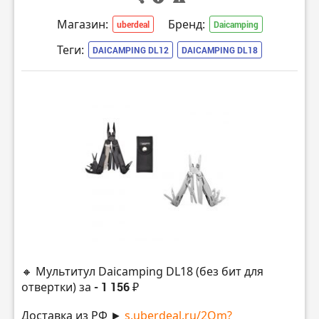
Магазин:
Бренд:
uberdeal
Daicamping
Теги:
DAICAMPING DL12
DAICAMPING DL18
🔸 Мультитул Daicamping DL18 (без бит для
отвертки) за
- 1 156 ₽
Доставка из РФ ►
s.uberdeal.ru/2Om?