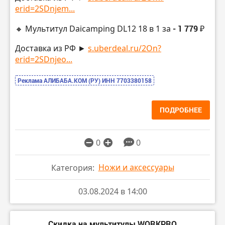
erid=2SDnjem...
🔸 Мультитул Daicamping DL12 18 в 1 за
- 1 779 ₽
Доставка из РФ ►
s.uberdeal.ru/2On?
erid=2SDnjeo...
Реклама АЛИБАБА.КОМ (РУ) ИНН 7703380158
ПОДРОБНЕЕ
0
0
Ножи и аксессуары
Категория:
03.08.2024 в 14:00
Скидка на мультитулы WORKPRO