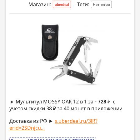
Магазин:
Теги:
uberdeal
Нет тегов
🔸 Мультитул MOSSY OAK 12 в 1 за
- 728 ₽
с
учетом скидки 38 ₽ за 40 монет в приложении
Доставка из РФ ►
s.uberdeal.ru/3lR?
erid=2SDnjcu...