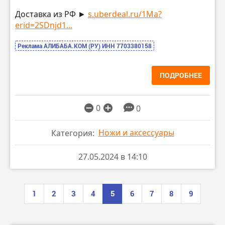
Доставка из РФ ►
s.uberdeal.ru/1Ma?
erid=2SDnjd1...
Реклама АЛИБАБА.КОМ (РУ) ИНН 7703380158
ПОДРОБНЕЕ
0
0
Ножи и аксессуары
Категория:
27.05.2024 в 14:10
1
2
3
4
5
6
7
8
9