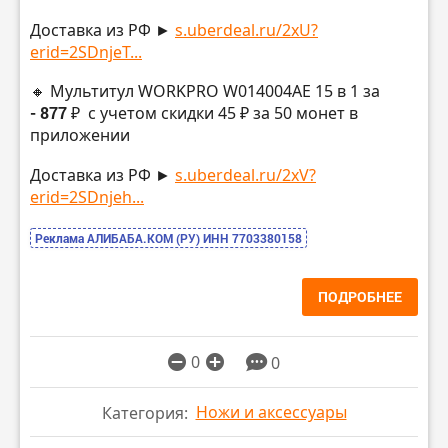
Доставка из РФ ►
s.uberdeal.ru/2xU?
erid=2SDnjeT...
🔸 Мультитул WORKPRO W014004AE 15 в 1 за
- 877 ₽
с учетом скидки 45 ₽ за 50 монет в
приложении
Доставка из РФ ►
s.uberdeal.ru/2xV?
erid=2SDnjeh...
Реклама АЛИБАБА.КОМ (РУ) ИНН 7703380158
ПОДРОБНЕЕ
0
0
Ножи и аксессуары
Категория: