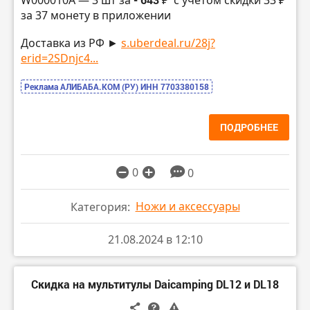
W000010A — 3 шт за
с учетом скидки 33 ₽
за 37 монету в приложении
Доставка из РФ ►
s.uberdeal.ru/28j?
erid=2SDnjc4...
Реклама АЛИБАБА.КОМ (РУ) ИНН 7703380158
ПОДРОБНЕЕ
0
0
Ножи и аксессуары
Категория:
21.08.2024 в 12:10
Скидка на мультитулы Daicamping DL12 и DL18