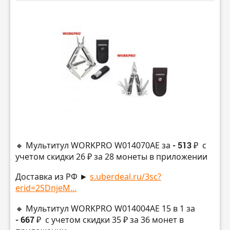
🔸 Мультитул WORKPRO W014070AE за
- 513 ₽
с
учетом скидки 26 ₽ за 28 монеты в приложении
Доставка из РФ ►
s.uberdeal.ru/3sc?
erid=2SDnjeM...
🔸 Мультитул WORKPRO W014004AE 15 в 1 за
- 667 ₽
с учетом скидки 35 ₽ за 36 монет в