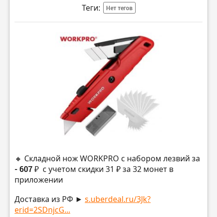
Теги:
Нет тегов
🔸 Складной нож WORKPRO с набором лезвий за
- 607 ₽
с учетом скидки 31 ₽ за 32 монет в
приложении
Доставка из РФ ►
s.uberdeal.ru/3Jk?
erid=2SDnjcG...