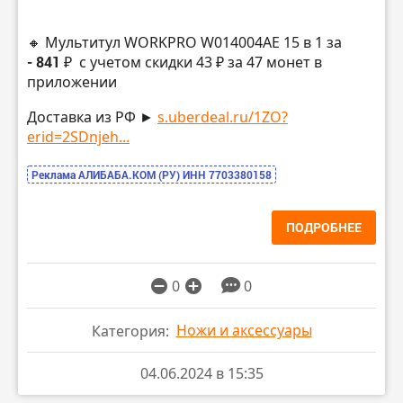
🔸 Мультитул WORKPRO W014004AE 15 в 1 за
- 841 ₽
с учетом скидки 43 ₽ за 47 монет в
приложении
Доставка из РФ ►
s.uberdeal.ru/1ZO?
erid=2SDnjeh...
Реклама АЛИБАБА.КОМ (РУ) ИНН 7703380158
ПОДРОБНЕЕ
0
0
Ножи и аксессуары
Категория:
04.06.2024 в 15:35