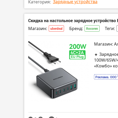
Зарядные устройства
Категория:
Скидка на настольное зарядное устройство 
Магазин:
Бренд:
Теги:
uberdeal
Rocoren
Магазин: А
🔸 Зарядно
100W/65W/
«Комбо» к
Реклама. ООО 