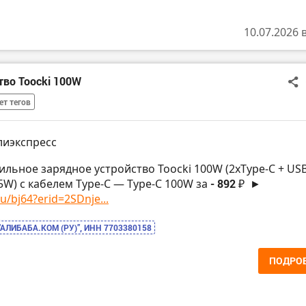
10.07.2026 
тво Toocki 100W
ет тегов
лиэкспресс
ильное зарядное устройство Toocki 100W (2xType-C + USB
W) с кабелем Type-C — Type-C 100W за
- 892 ₽
►
u/bj64?erid=2SDnje...
“АЛИБАБА.КОМ (РУ)”, ИНН 7703380158
ПОДРО