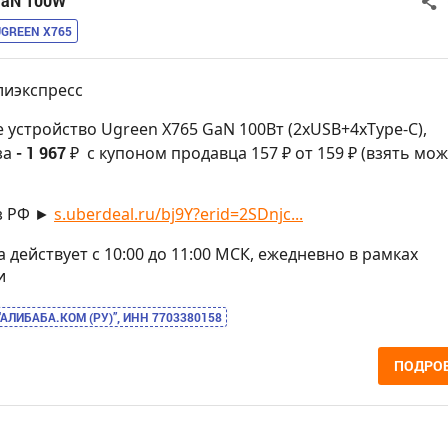
GaN 100W
UGREEN X765
лиэкспресс
е устройство Ugreen X765 GaN 100Вт (2xUSB+4xType-C),
за
- 1 967 ₽
с купоном продавца 157 ₽ от 159 ₽ (взять мо
з РФ ►
s.uberdeal.ru/bj9Y?erid=2SDnjc...
на действует с 10:00 до 11:00 МСК, ежедневно в рамках
и
“АЛИБАБА.КОМ (РУ)”, ИНН 7703380158
ПОДРО