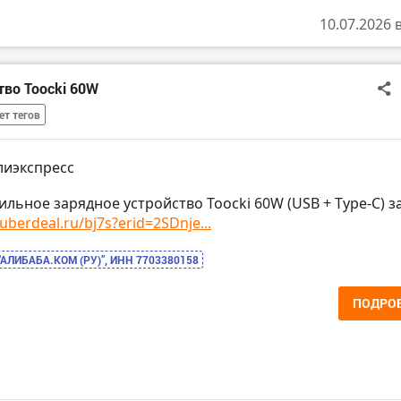
10.07.2026 
тво Toocki 60W
ет тегов
лиэкспресс
ильное зарядное устройство Toocki 60W (USB + Type-C) з
.uberdeal.ru/bj7s?erid=2SDnje...
“АЛИБАБА.КОМ (РУ)”, ИНН 7703380158
ПОДРО