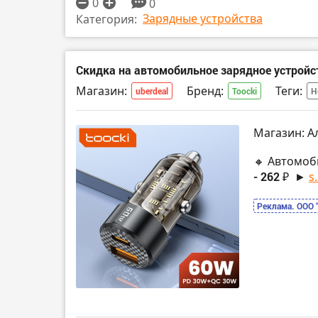
0
0
Зарядные устройства
Категория:
Скидка на автомобильное зарядное устройс
Магазин:
Бренд:
Теги:
uberdeal
Toocki
Н
Магазин: А
🔸 Автомоб
- 262 ₽
►
s
Реклама. ООО 