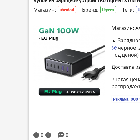
Купон на зарядное устройство Ugreen X765 
Магазин:
Бренд:
Теги:
uberdeal
Ugreen
Магазин: А
🔸 Зарядно
черное
под ценой)
Доставка и
‼️ Такая це
распродаж
Реклама. ООО 
0
0