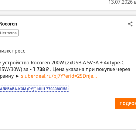
13.07.2026 
Rocoren
Нет тегов
лиэкспресс
е устройство Rocoren 200W (2хUSB-А 5V3A + 4xType-C
45W/30W) за
- 1 738 ₽
. Цена указана при покупке через
орзину ►
s.uberdeal.ru/bj7Y?erid=2SDnje...
“АЛИБАБА.КОМ (РУ)”, ИНН 7703380158
ПОДРО