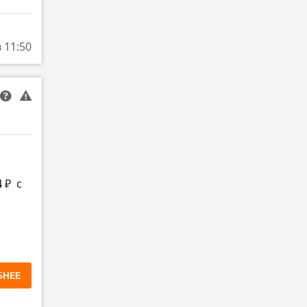
в 11:50
4 ₽
с
БНЕЕ