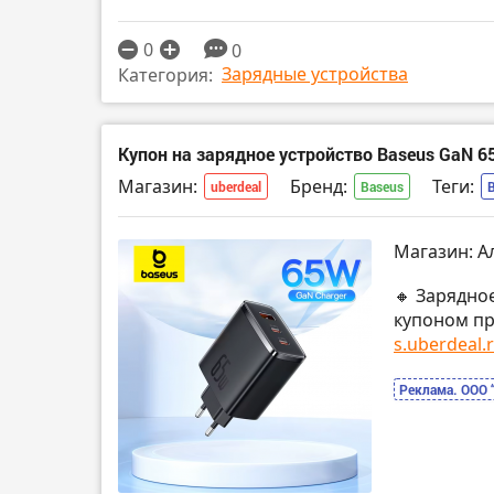
0
0
Зарядные устройства
Категория:
Купон на зарядное устройство Baseus GaN 
Магазин:
Бренд:
Теги:
uberdeal
Baseus
Магазин: А
🔸 Зарядно
купоном пр
s.uberdeal.
Реклама. ООО 