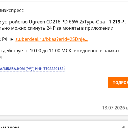
лиэкспресс
е устройство Ugreen CD216 PD 66W 2xType-C за
- 1 219 ₽
.
ьно можно скинуть 24 ₽ за монеты в приложении
з РФ ►
s.uberdeal.ru/bkaa?erid=2SDnje...
на действует с 10:00 до 11:00 МСК, ежедневно в рамках
и
“АЛИБАБА.КОМ (РУ)”, ИНН 7703380158
ПОДРО
13.07.2026 