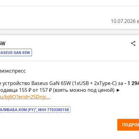
10.07.2026 
65W
BASEUS GAN 65W
лиэкспресс
е устройство Baseus GaN 65W (1xUSB + 2xType-C) за
- 1 29
одавца 155 ₽ от 157 ₽ (взять можно под ценой) ►
ru/bj6O?erid=2SDnjc...
“АЛИБАБА.КОМ (РУ)”, ИНН 7703380158
ПОДРО