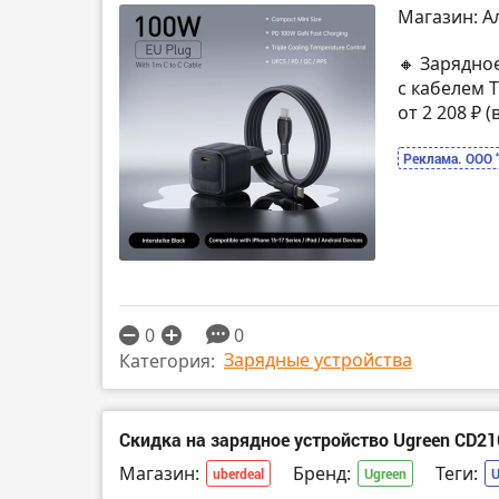
Магазин: А
🔸 Зарядное
с кабелем 
от 2 208 ₽
Реклама. ООО 
0
0
Зарядные устройства
Категория:
Скидка на зарядное устройство Ugreen CD2
Магазин:
Бренд:
Теги:
uberdeal
Ugreen