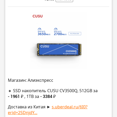
Магазин: Алиэкспресс
🔸 SSD накопитель CUSU CV3500Q, 512GB за
- 1961 ₽
, 1TB за
- 3384 ₽
Доставка из Китая ►
s.uberdeal.ru/6I0?
erid=2SDnjdY...