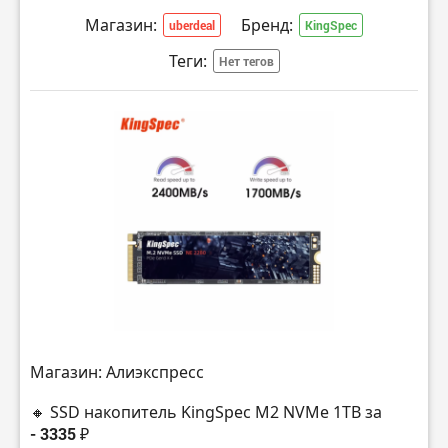
Магазин:
Бренд:
uberdeal
KingSpec
Теги:
Нет тегов
Магазин: Алиэкспресс
🔸 SSD накопитель KingSpec M2 NVMe 1TB за
- 3335 ₽