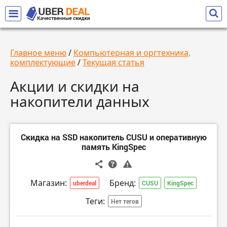
Главное меню
/
Компьютерная и оргтехника,
комплектующие
/
Текущая статья
Акции и скидки на
накопители данных
Скидка на SSD накопитель CUSU и оперативную
память KingSpec
Магазин:
Бренд:
uberdeal
CUSU
KingSpec
Теги:
Нет тегов