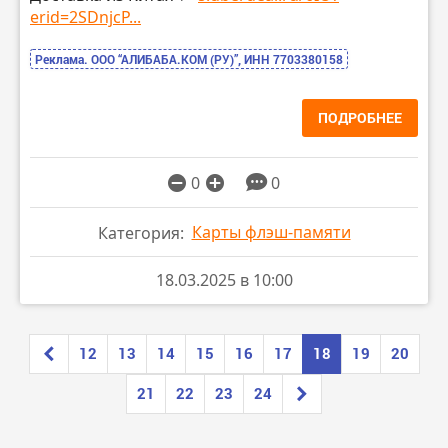
erid=2SDnjcP...
Реклама. ООО “АЛИБАБА.КОМ (РУ)”, ИНН 7703380158
ПОДРОБНЕЕ
0
0
Карты флэш-памяти
Категория:
18.03.2025 в 10:00
12
13
14
15
16
17
18
19
20
21
22
23
24