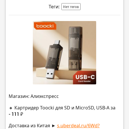
Теги:
Нет тегов
Магазин: Алиэкспресс
🔸 Картридер Toocki для SD и MicroSD, USB-А за
- 111 ₽
Доставка из Китая ►
s.uberdeal.ru/6Wd?