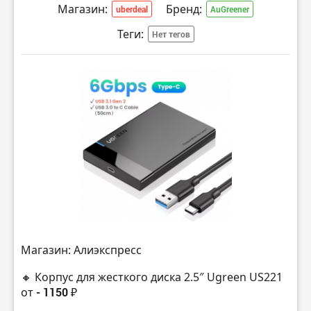
Магазин:
Бренд:
uberdeal
AuGreener
Теги:
Нет тегов
Магазин: Алиэкспресс
🔸 Корпус для жесткого диска 2.5″ Ugreen US221
от
- 1150 ₽