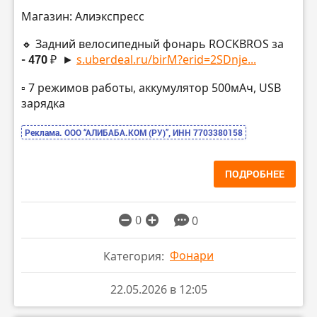
Магазин: Алиэкспресс
🔸 Задний велосипедный фонарь ROCKBROS за
- 470 ₽
►
s.uberdeal.ru/birM?erid=2SDnje...
▫️ 7 режимов работы, аккумулятор 500мАч, USB
зарядка
Реклама. ООО “АЛИБАБА.КОМ (РУ)”, ИНН 7703380158
ПОДРОБНЕЕ
0
0
Фонари
Категория:
22.05.2026 в 12:05