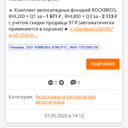
🔸 Комплект велосипедных фонарей ROCKBROS,
RHL200 + Q1 за
- 1 671 ₽
, RHL800 + Q3 за
- 2 113 ₽
с учетом скидки продавца 97 ₽ (автоматически
применяется в корзине) ►
s.uberdeal.ru/bhXs?
erid=2SDnjc...
Реклама. ООО “АЛИБАБА.КОМ (РУ)”, ИНН 7703380158
ПОДРОБНЕЕ
0
0
Аксессуары и запчасти для
Категория:
велосипедов
07.05.2026 в 14:10