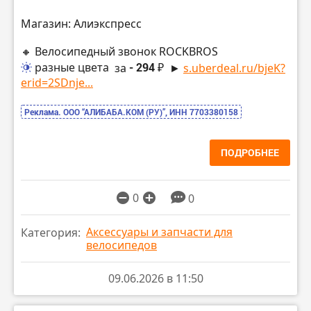
Магазин: Алиэкспресс
🔸 Велосипедный звонок ROCKBROS
разные цвета
за
- 294 ₽
►
s.uberdeal.ru/bjeK?
erid=2SDnje...
Реклама. ООО “АЛИБАБА.КОМ (РУ)”, ИНН 7703380158
ПОДРОБНЕЕ
0
0
Аксессуары и запчасти для
Категория:
велосипедов
09.06.2026 в 11:50