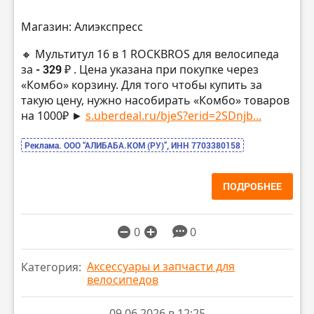
Магазин: Алиэкспресс
🔸 Мультитул 16 в 1 ROCKBROS для велосипеда
за
- 329 ₽
. Цена указана при покупке через
«Комбо» корзину. Для того чтобы купить за
такую цену, нужно насобирать «Комбо» товаров
на 1000₽ ►
s.uberdeal.ru/bjeS?erid=2SDnjb...
Реклама. ООО “АЛИБАБА.КОМ (РУ)”, ИНН 7703380158
ПОДРОБНЕЕ
0
0
Аксессуары и запчасти для
Категория:
велосипедов
09.06.2026 в 12:25