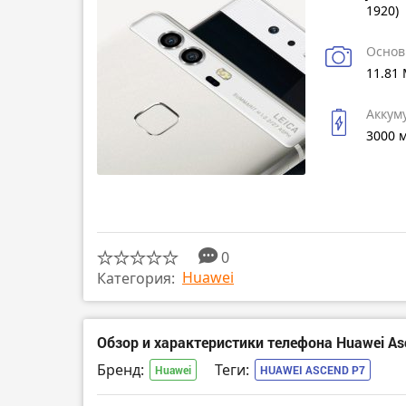
1920)
Основ
11.81
Аккум
3000 
0
Huawei
Категория:
Обзор и характеристики телефона Huawei As
Бренд:
Теги:
Huawei
HUAWEI ASCEND P7