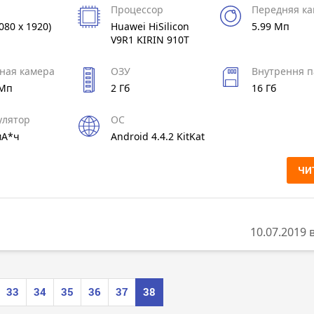
Процессор
Передняя к
080 x 1920)
Huawei HiSilicon
5.99 Мп
V9R1 KIRIN 910T
ная камера
ОЗУ
Внутрення п
 Мп
2 Гб
16 Гб
улятор
ОС
мА*ч
Android 4.4.2 KitKat
ЧИ
10.07.2019 
33
34
35
36
37
38