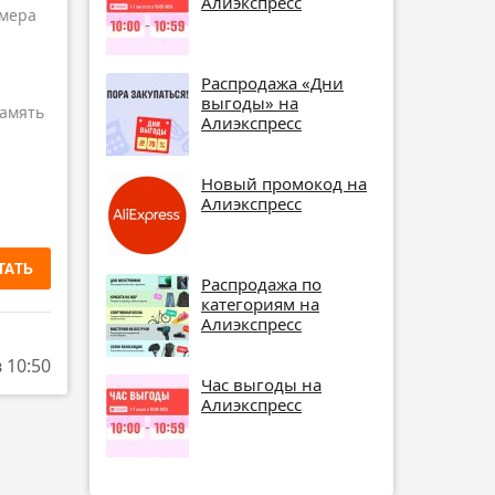
Алиэкспресс
амера
Распродажа «Дни
выгоды» на
амять
Алиэкспресс
Новый промокод на
Алиэкспресс
ТАТЬ
Распродажа по
категориям на
Алиэкспресс
в 10:50
Час выгоды на
Алиэкспресс