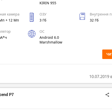
KIRIN 955
ная камера
ОЗУ
Внутрення п
 Мп + 12 Мп
3 Гб
32 Гб
улятор
ОС
мА*ч
Android 6.0
Marshmallow
ЧИ
10.07.2019 
cend P7