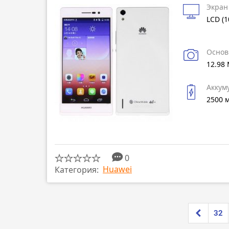
Экран
LCD (1
Основ
12.98
Аккум
2500 
0
Huawei
Категория:
32