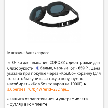
Магазин: Алиэкспресс
🔸 Очки для плавания COPOZZ с диоптриями для
близорукости,
белые, черные
от
- 659 ₽
. Цена
указана при покупке через «Комбо» корзину (для
того чтобы купить за такую цену, нужно
насобирать «Комбо» товаров на 1000₽) ►
s.uberdeal.ru/bj4W?erid=2SDnje...
▫️ защита от запотевания и ультрафиолета
▫️ футляр в комплекте