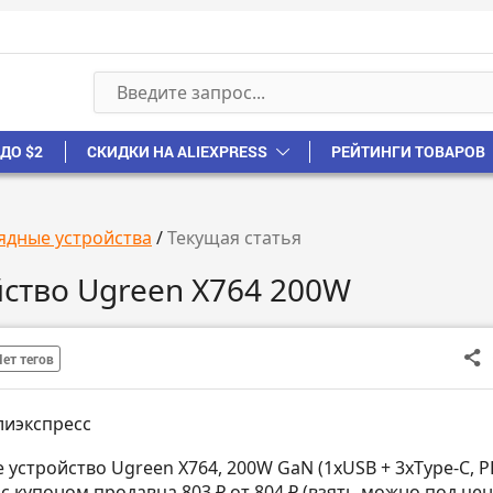
ДО $2
СКИДКИ НА ALIEXPRESS
РЕЙТИНГИ ТОВАРОВ
ядные устройства
/
Текущая статья
йство Ugreen X764 200W
Нет тегов
лиэкспресс
 устройство Ugreen X764, 200W GaN (1хUSB + 3xType-C, P
с купоном продавца 803 ₽ от 804 ₽ (взять можно под цен