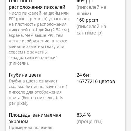
Плотность
409 ppi
расположения пикселей
(пикселей на
Число пикселей на дюйм или
дюйм)
PPI (pixels per inch) указывает
160 ppcm
на плотность расположения
(пикселей на
пикселей на 1 дюйм (2.54 см.)
сантиметр)
экрана. Чем выше PPI, тем
четче изображение, а также
меньше заметны глазу или
совсем не заметны
"квадратики и точечки"
(пиксели).
Глубина цвета
24 бит
Глубина цвета означает
16777216 цветов
сколько бит используется в 1
пикселе для отображения
цвета (бит на пиксель, bits
per pixel).
Площадь, занимаемая
83.4 %
экраном
(проценты)
Примерная полезная