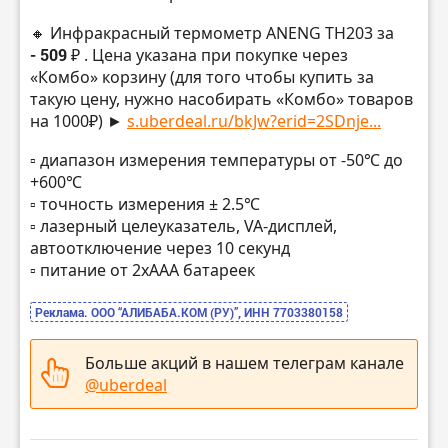
🔸 Инфракрасный термометр ANENG TH203 за
- 509 ₽
. Цена указана при покупке через
«Комбо» корзину (для того чтобы купить за
такую цену, нужно насобирать «Комбо» товаров
на 1000₽) ►
s.uberdeal.ru/bkJw?erid=2SDnje...
▫️ диапазон измерения температуры от -50℃ до
+600℃
▫️ точность измерения ± 2.5℃
▫️ лазерный целеуказатель, VA-дисплей,
автоотключение через 10 секунд
▫️ питание от 2хААА батареек
Реклама. ООО “АЛИБАБА.КОМ (РУ)”, ИНН 7703380158
Больше акций в нашем телеграм канале
@uberdeal