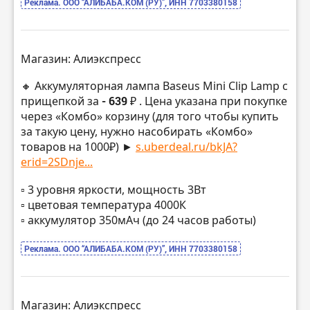
Реклама. ООО “АЛИБАБА.КОМ (РУ)”, ИНН 7703380158
Магазин: Алиэкспресс
🔸 Аккумуляторная лампа Baseus Mini Clip Lamp с
прищепкой за
- 639 ₽
. Цена указана при покупке
через «Комбо» корзину (для того чтобы купить
за такую цену, нужно насобирать «Комбо»
товаров на 1000₽) ►
s.uberdeal.ru/bkJA?
erid=2SDnje...
▫️ 3 уровня яркости, мощность 3Вт
▫️ цветовая температура 4000К
▫️ аккумулятор 350мАч (до 24 часов работы)
Реклама. ООО “АЛИБАБА.КОМ (РУ)”, ИНН 7703380158
Магазин: Алиэкспресс