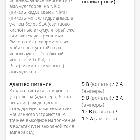
использовались многие типы
полимерный)
аккумуляторов, но NiCd
(никель-кадмиевые), NiMH
(никель-металлгидридные), а
уж тем более SLA (свинцово-
кислотные аккумуляторы) уже
считаются устаревшими.
Вместо них в современных
мобильных устройствах
используют Li-Ion (литий-
ионные) и Li-Pol, Li-
Poly (литий-полимерные)
аккумуляторы.
Адаптер питания
5 В
(вольты)
/ 2 А
Характеристики зарядного
(амперы)
устройства (адаптера, блока
9 В
(вольты)
/ 2 А
питания) входящего в
(амперы)
стандартную комплектацию
12 В
(вольты)
/
мобильного устройства. А
1.5 А
(амперы)
точнее выходное напряжение
в вольтах (V) и выходной ток в
амперах (A).