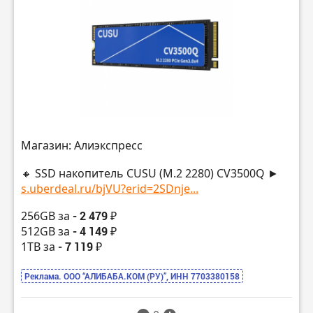
Магазин: Алиэкспресс
🔸 SSD накопитель CUSU (M.2 2280) CV3500Q ►
s.uberdeal.ru/bjVU?erid=2SDnje...
256GB за
- 2 479 ₽
512GB за
- 4 149 ₽
1TB за
- 7 119 ₽
Реклама. ООО “АЛИБАБА.КОМ (РУ)”, ИНН 7703380158