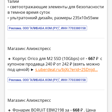
талии
▫️ светоотражающие элементы для безопасности
в темное время суток
▫️ ультратонкий дизайн, размеры 235х10х55мм
Реклама. ООО “АЛИБАБА.КОМ (РУ)”, ИНН 7703380158
Магазин: Алиэкспресс
🔸 Корпус Orico для M2 SSD (10Gbps) от
- 667 ₽
с
купоном продавца 240 ₽ от 242 ₽ (взять можно
под ценой) ►
s.uberdeal.ru/bjXc?erid=2SDnjd...
Реклама. ООО “АЛИБАБА.КОМ (РУ)”, ИНН 7703380158
Магазин: Алиэкспресс
🔸 Фонарик BORUiT EBW2198 за
- 668 ₽
. Цена