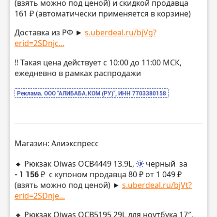
(взять можно под ценой) и скидкой продавца
161 ₽ (автоматически применяется в корзине)
Доставка из РФ ►
s.uberdeal.ru/bjVg?
erid=2SDnjc...
‼️ Такая цена действует с 10:00 до 11:00 МСК,
ежедневно в рамках распродажи
Реклама. ООО “АЛИБАБА.КОМ (РУ)”, ИНН 7703380158
Магазин: Алиэкспресс
🔸 Рюкзак Oiwas OCB4449 13.9L,
черный
за
- 1 156 ₽
с купоном продавца 80 ₽ от 1 049 ₽
(взять можно под ценой) ►
s.uberdeal.ru/bjVt?
erid=2SDnje...
🔸 Рюкзак Oiwas OCB5195 29L для ноутбука 17″,