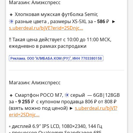
Магазин: Алиэкспресс
🔸 Хлопковая мужская футболка Semir,
разные цвета
, размеры XS-5XL за
- 586 ₽
►
s.uberdeal.ru/bjVE?erid=2SDnjc...
‼️ Такая цена действует с 10:00 до 11:00 МСК,
ежедневно в рамках распродажи
Реклама. ООО “АЛИБАБА.КОМ (РУ)”, ИНН 7703380158
Магазин: Алиэкспресс
🔸 Смартфон POCO M7,
серый
— 6GB|128GB
за
- 9 255 ₽
с купоном продавца 806 ₽ от 808 ₽
(взять можно под ценой) ►
s.uberdeal.ru/bjVI?
erid=2SDnjc...
▫️ дисплей 6.9″ IPS LCD, 1080×2340, 144 Гц
▫️ процессор Qualcomm Snapdragon 685