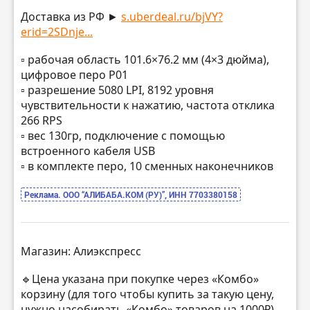
Доставка из РФ ►
s.uberdeal.ru/bjVY?
erid=2SDnje...
▫️ рабочая область 101.6×76.2 мм (4×3 дюйма),
цифровое перо P01
▫️ разрешение 5080 LPI, 8192 уровня
чувствительности к нажатию, частота отклика
266 RPS
▫️ вес 130гр, подключение с помощью
встроенного кабеля USB
▫️ в комплекте перо, 10 сменных наконечников
Реклама. ООО “АЛИБАБА.КОМ (РУ)”, ИНН 7703380158
Магазин: Алиэкспресс
🔹Цена указана при покупке через «Комбо»
корзину (для того чтобы купить за такую цену,
нужно насобирать «Комбо» товаров на 1000₽)