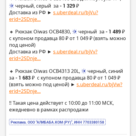
черный, серый
за
- 1 329 ₽
Доставка из РФ ►
s.uberdeal.ru/bjVu?
erid=2SDnje...
🔸 Рюкзак Oiwas OCB4830,
черный
за
- 1 489 ₽
с купоном продавца 80 ₽ от 1 049 ₽ (взять можно
под ценой)
Доставка из РФ ►
s.uberdeal.ru/bjVv?
erid=2SDnje...
🔸 Рюкзак Oiwas OCB4313 20L,
черный, синий
за
- 1 683 ₽
с купоном продавца 80 ₽ от 1 049 ₽
(взять можно под ценой) ►
s.uberdeal.ru/bjVw?
erid=2SDnje...
‼️ Такая цена действует с 10:00 до 11:00 МСК,
ежедневно в рамках распродажи
Реклама. ООО “АЛИБАБА.КОМ (РУ)”, ИНН 7703380158