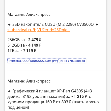
Магазин: Алиэкспресс
🔸 SSD накопитель CUSU (M.2 2280) CV3500Q ►
s.uberdeal.ru/bjVU?erid=2SDnje...
256GB за
- 2 479 ₽
512GB за
- 4 149 ₽
1TB за
- 7 119 ₽
Реклама. ООО “АЛИБАБА.КОМ (РУ)”, ИНН 7703380158
Магазин: Алиэкспресс
🔸 Графический планшет XP-Pen G430S (4×3
дюйма, 8192 уровня нажатия) за
- 1 215 ₽
с
купоном продавца 160 ₽ от 803 ₽ (взять можно
под ценой)