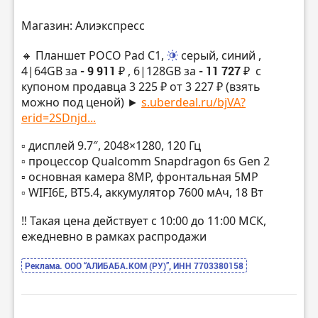
Магазин: Алиэкспресс
🔸 Планшет POCO Pad C1,
серый, синий
,
4|64GB за
- 9 911 ₽
, 6|128GB за
- 11 727 ₽
с
купоном продавца 3 225 ₽ от 3 227 ₽ (взять
можно под ценой) ►
s.uberdeal.ru/bjVA?
erid=2SDnjd...
▫️ дисплей 9.7″, 2048×1280, 120 Гц
▫️ процессор Qualcomm Snapdragon 6s Gen 2
▫️ основная камера 8MP, фронтальная 5MP
▫️ WIFI6E, BT5.4, аккумулятор 7600 мАч, 18 Вт
‼️ Такая цена действует с 10:00 до 11:00 МСК,
ежедневно в рамках распродажи
Реклама. ООО “АЛИБАБА.КОМ (РУ)”, ИНН 7703380158