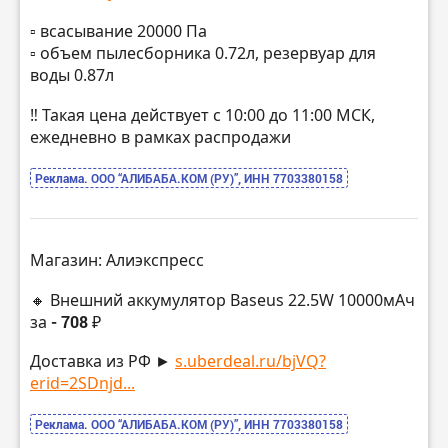
▫️ всасывание 20000 Па
▫️ объем пылесборника 0.72л, резервуар для
воды 0.87л
‼️ Такая цена действует с 10:00 до 11:00 МСК,
ежедневно в рамках распродажи
Реклама. ООО “АЛИБАБА.КОМ (РУ)”, ИНН 7703380158
Магазин: Алиэкспресс
🔸 Внешний аккумулятор Baseus 22.5W 10000мАч
за
- 708 ₽
Доставка из РФ ►
s.uberdeal.ru/bjVQ?
erid=2SDnjd...
Реклама. ООО “АЛИБАБА.КОМ (РУ)”, ИНН 7703380158