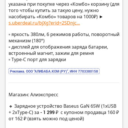
указана при покупке через «Комбо» корзину (для
того чтобы купить за такую цену, нужно
насобирать «Комбо» товаров на 1000₽) ►
s.uberdeal.ru/bjXg?erid=2SDnjc...
▫️ яркость 380лм, 6 режимов работы, поворотный
механизм (180°)
▫️ дисплей для отображения заряда батареи,
встроенный магнит, зажим для ремня
▫️ Type-C порт для зарядки
Реклама. ООО “АЛИБАБА.КОМ (РУ)”, ИНН 7703380158
Магазин: Алиэкспресс
🔸 Зарядное устройство Baseus GaN 65W (1xUSB
+ 2xType-C) за
- 1 299 ₽
с купоном продавца 160 ₽
от 162 ₽ (взять можно под ценой)