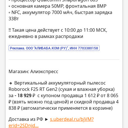
▫️ основная камера 50МР, фронтальная 8МР
▫️ NFC, аккумулятор 7000 мАч, быстрая зарядка
33Вт
‼️ Такая цена действует с 10:00 до 11:00 МСК,
ежедневно в рамках распродажи
Реклама. ООО “АЛИБАБА.КОМ (РУ)”, ИНН 7703380158
Магазин: Алиэкспресс
🔸 Вертикальный аккумуляторный пылесос
Roborock F25 RT Gen2 (сухая и влажная уборка)
за
- 18 929 ₽
с купоном продавца 1 612 ₽ от 8 065
₽ (взять можно под ценой) и скидкой продавца 4
838 ₽ (автоматически применяется в корзине)
Доставка из РФ ►
s.uberdeal.ru/bjVM?
erid=2SDnjd...