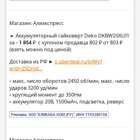
Магазин: Алиэкспресс
🔸 Аккумуляторный гайковерт Deko DKBW20XL01
за
- 1 854 ₽
с купоном продавца 802 ₽ от 803 ₽
(взять можно под ценой)
Доставка из РФ ►
s.uberdeal.ru/bjWy?
erid=2SDnjd...
▫️ макс. число оборотов 2450 об/мин, макс. число
ударов 3200 уд/мин
▫️ крутящий момент до 350Нм
▫️ аккумулятор 20В, 1500мАч, подсветка, реверс
Реклама. ООО “АЛИБАБА.КОМ (РУ)”, ИНН 7703380158