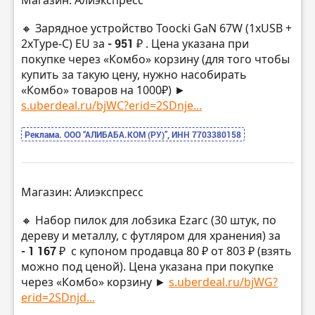
Магазин: Алиэкспресс
🔸 Зарядное устройство Toocki GaN 67W (1xUSB +
2xType-C) EU за
- 951 ₽
. Цена указана при
покупке через «Комбо» корзину (для того чтобы
купить за такую цену, нужно насобирать
«Комбо» товаров на 1000₽) ►
s.uberdeal.ru/bjWC?erid=2SDnje...
Реклама. ООО “АЛИБАБА.КОМ (РУ)”, ИНН 7703380158
Магазин: Алиэкспресс
🔸 Набор пилок для лобзика Ezarc (30 штук, по
дереву и металлу, с футляром для хранения) за
- 1 167 ₽
с купоном продавца 80 ₽ от 803 ₽ (взять
можно под ценой). Цена указана при покупке
через «Комбо» корзину ►
s.uberdeal.ru/bjWG?
erid=2SDnjd...