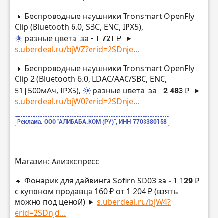
🔸 Беспроводные наушники Tronsmart OpenFly
Clip (Bluetooth 6.0, SBC, ENC, IPX5),
разные цвета
за
- 1 721 ₽
►
s.uberdeal.ru/bjWZ?erid=2SDnje...
🔸 Беспроводные наушники Tronsmart OpenFly
Clip 2 (Bluetooth 6.0, LDAC/AAC/SBC, ENC,
51|500мАч, IPX5),
разные цвета
за
- 2 483 ₽
►
s.uberdeal.ru/bjW0?erid=2SDnje...
Реклама. ООО “АЛИБАБА.КОМ (РУ)”, ИНН 7703380158
Магазин: Алиэкспресс
🔸 Фонарик для дайвинга Sofirn SD03 за
- 1 129 ₽
с купоном продавца 160 ₽ от 1 204 ₽ (взять
можно под ценой) ►
s.uberdeal.ru/bjW4?
erid=2SDnjd...