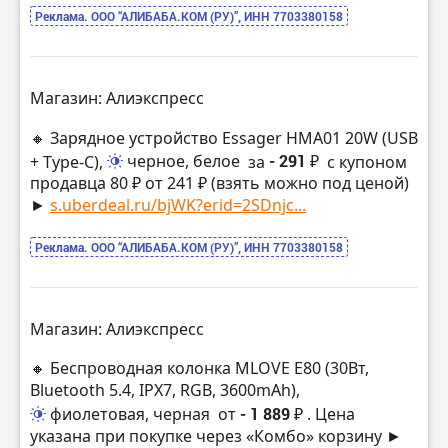
Реклама. ООО “АЛИБАБА.КОМ (РУ)”, ИНН 7703380158
Магазин: Алиэкспресс
🔸 Зарядное устройство Essager HMA01 20W (USB
+ Type-C),
черное, белое
за
- 291 ₽
с купоном
продавца 80 ₽ от 241 ₽ (взять можно под ценой)
►
s.uberdeal.ru/bjWK?erid=2SDnjc...
Реклама. ООО “АЛИБАБА.КОМ (РУ)”, ИНН 7703380158
Магазин: Алиэкспресс
🔸 Беспроводная колонка MLOVE E80 (30Вт,
Bluetooth 5.4, IPX7, RGB, 3600mAh),
фиолетовая, черная
от
- 1 889 ₽
. Цена
указана при покупке через «Комбо» корзину ►