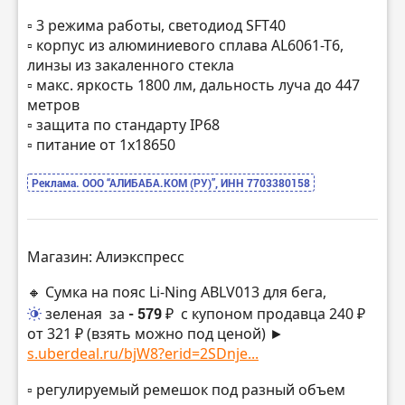
▫️ 3 режима работы, светодиод SFT40
▫️ корпус из алюминиевого сплава AL6061-T6,
линзы из закаленного стекла
▫️ макс. яркость 1800 лм, дальность луча до 447
метров
▫️ защита по стандарту IP68
▫️ питание от 1х18650
Реклама. ООО “АЛИБАБА.КОМ (РУ)”, ИНН 7703380158
Магазин: Алиэкспресс
🔸 Сумка на пояс Li-Ning ABLV013 для бега,
зеленая
за
- 579 ₽
с купоном продавца 240 ₽
от 321 ₽ (взять можно под ценой) ►
s.uberdeal.ru/bjW8?erid=2SDnje...
▫️ регулируемый ремешок под разный объем