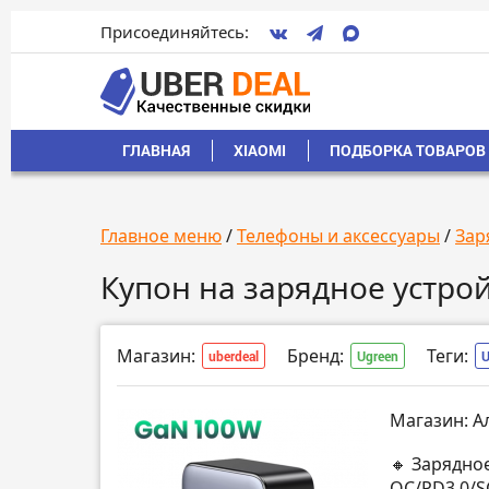
Присоединяйтесь:
ГЛАВНАЯ
XIAOMI
ПОДБОРКА ТОВАРОВ 
Главное меню
/
Телефоны и аксессуары
/
Зар
Купон на зарядное устро
Магазин:
Бренд:
Теги:
uberdeal
Ugreen
Магазин: А
🔸 Зарядно
QC/PD3.0/S