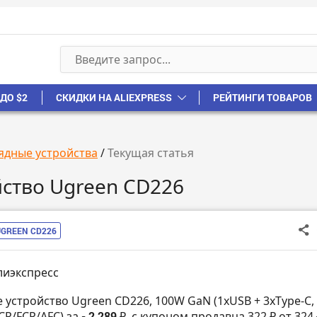
ДО $2
СКИДКИ НА ALIEXPRESS
РЕЙТИНГИ ТОВАРОВ
ядные устройства
/
Текущая статья
йство Ugreen CD226
UGREEN CD226
лиэкспресс
е устройство Ugreen CD226, 100W GaN (1хUSB + 3xType-C,
CP/FCP/AFC) за
- 2 289 ₽
с купоном продавца 322 ₽ от 324 