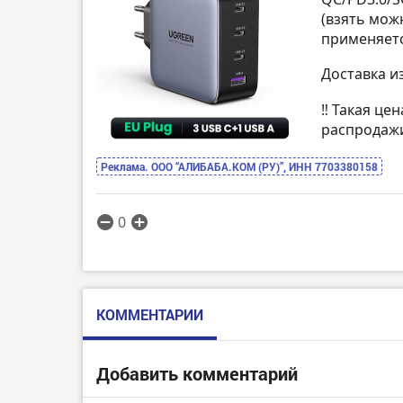
(взять мож
применяетс
Доставка и
‼️ Такая це
распродаж
Реклама. ООО “АЛИБАБА.КОМ (РУ)”, ИНН 7703380158
0
КОММЕНТАРИИ
Добавить комментарий