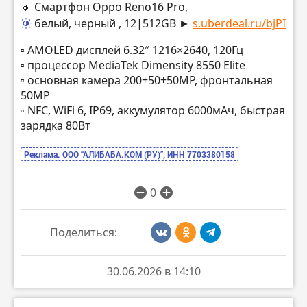
🔸 Смартфон Oppo Reno16 Pro,
белый, черный
, 12|512GB ►
s.uberdeal.ru/bjPI
▫️ AMOLED дисплей 6.32″ 1216×2640, 120Гц
▫️ процессор MediaTek Dimensity 8550 Elite
▫️ основная камера 200+50+50MP, фронтальная
50MP
▫️ NFC, WiFi 6, IP69, аккумулятор 6000мАч, быстрая
зарядка 80Вт
Реклама. ООО “АЛИБАБА.КОМ (РУ)”, ИНН 7703380158
0
Поделиться:
30.06.2026 в 14:10