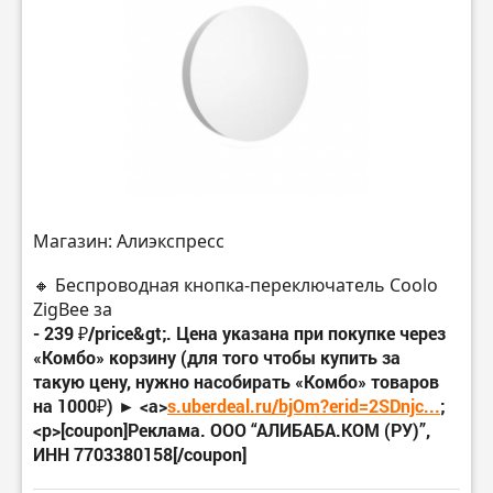
Магазин: Алиэкспресс
🔸 Беспроводная кнопка-переключатель Coolo
ZigBee за
- 239 ₽/price&gt;. Цена указана при покупке через
«Комбо» корзину (для того чтобы купить за
такую цену, нужно насобирать «Комбо» товаров
на 1000₽) ► <a>
s.uberdeal.ru/bjOm?erid=2SDnjc...
;
<p>[coupon]Реклама. ООО “АЛИБАБА.КОМ (РУ)”,
ИНН 7703380158[/coupon]