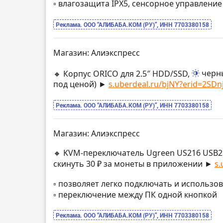
▫️ влагозащита IPX5, сенсорное управлени
Реклама. ООО “АЛИБАБА.КОМ (РУ)”, ИНН 7703380158
Магазин: Алиэкспресс
🔸 Корпус ORICO для 2.5″ HDD/SSD,
черн
под ценой) ►
s.uberdeal.ru/bjNY?erid=2SDnj
Реклама. ООО “АЛИБАБА.КОМ (РУ)”, ИНН 7703380158
Магазин: Алиэкспресс
🔸 KVM-переключатель Ugreen US216 USB2
скинуть 30 ₽ за монеты в приложении ►
s.
▫️ позволяет легко подключать и использо
▫️ переключение между ПК одной кнопкой
Реклама. ООО “АЛИБАБА.КОМ (РУ)”, ИНН 7703380158