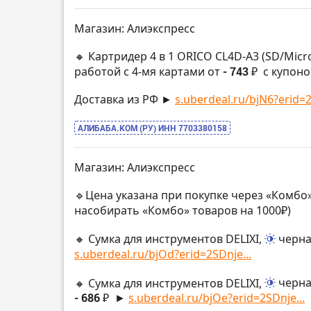
Магазин: Алиэкспресс
🔸 Картридер 4 в 1 ORICO CL4D-A3 (SD/Micr
работой с 4-мя картами от
- 743 ₽
с купоно
Доставка из РФ ►
s.uberdeal.ru/bjN6?erid=2
АЛИБАБА.КОМ (РУ) ИНН 7703380158
Магазин: Алиэкспресс
🔹Цена указана при покупке через «Комбо»
насобирать «Комбо» товаров на 1000₽)
🔸 Сумка для инструментов DELIXI,
черн
s.uberdeal.ru/bjOd?erid=2SDnje...
🔸 Сумка для инструментов DELIXI,
черн
- 686 ₽
►
s.uberdeal.ru/bjOe?erid=2SDnje...