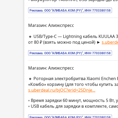
Реклама. ООО “АЛИБАБА.КОМ (РУ)”, ИНН 7703380158
Магазин: Алиэкспресс
🔸 USB/Type-C — Lightning кабель KUULAA 3
от 80 ₽ (взять можно под ценой) ►
s.uberde
Реклама. ООО “АЛИБАБА.КОМ (РУ)”, ИНН 7703380158
Магазин: Алиэкспресс
🔸 Роторная электробритва Xiaomi Enchen 
«Комбо» корзину (для того чтобы купить з
s.uberdeal.ru/bjOC?erid=2SDnje...
▫️ Время зарядки 60 минут, мощность 5 Вт,
▫️ USB кабель для зарядки в комплекте, с
Реклама. ООО “АЛИБАБА.КОМ (РУ)”, ИНН 7703380158