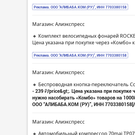
Реклама. ООО “АЛИБАБА.КОМ (РУ)”, ИНН 7703380158
Магазин: Алиэкспресс
🔸 Комплект велосипедных фонарей ROCKB
Цена указана при покупке через «Комбо»
Реклама. ООО “АЛИБАБА.КОМ (РУ)”, ИНН 7703380158
Магазин: Алиэкспресс
🔸 Беспроводная кнопка-переключатель Co
- 239 ₽/price&gt;. Цена указана при покупке
нужно насобирать «Комбо» товаров на 1000
ООО “АЛИБАБА.КОМ (РУ)”, ИНН 7703380158[/
Магазин: Алиэкспресс
🔸 Автомобильный компрессор 70mai TP07