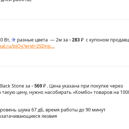
0 Вт,
разные цвета
— 2м за
- 283 ₽
с купоном продавц
al.ru/bjOy?erid=2SDnjc...
Black Stone за
- 569 ₽
. Цена указана при покупке через
а такую цену, нужно насобирать «Комбо» товаров на 100
 уровень шума 67 дБ, время работы до 90 минут
амозатачивающиеся лезвия