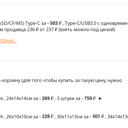
oSD/CF/MS) Type-C за
- 503 ₽
, Type-C/USB3.0 с одновреме
м продавца 236 ₽ от 237 ₽ (взять можно под ценой)
SDnjd...
 корзину (для того чтобы купить за такую цену, нужно
ая
, 24х14х14см за
- 269 ₽
, 3 штуки за
- 759 ₽
►
ая
, 26х10х10см за
- 228 ₽
, 30х11х13см за
- 501 ₽
, 34х14х13