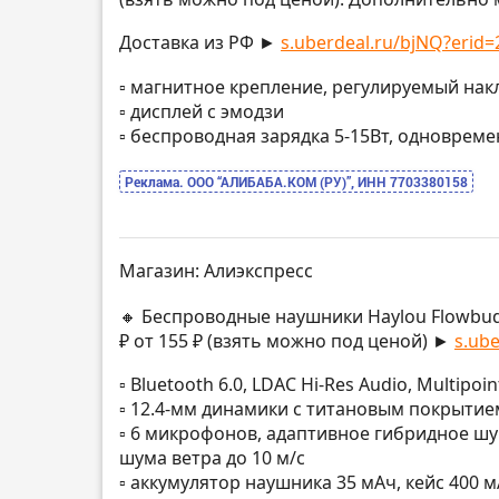
Доставка из РФ ►
s.uberdeal.ru/bjNQ?erid=2
▫️ магнитное крепление, регулируемый нак
▫️ дисплей с эмодзи
▫️ беспроводная зарядка 5-15Вт, одновремен
Реклама. ООО “АЛИБАБА.КОМ (РУ)”, ИНН 7703380158
Магазин: Алиэкспресс
🔸 Беспроводные наушники Haylou Flowbu
₽ от 155 ₽ (взять можно под ценой) ►
s.ube
▫️ Bluetooth 6.0, LDAC Hi-Res Audio, Multip
▫️ 12.4-мм динамики с титановым покрытие
▫️ 6 микрофонов, адаптивное гибридное ш
шума ветра до 10 м/с
▫️ аккумулятор наушника 35 мАч, кейс 400 м