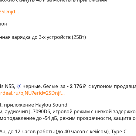
SDnjd...
лон
ная зарядка до 3-х устройств (25Вт)
ds N55,
черные, белые
за
- 2 176 ₽
с купоном продавца
rdeal.ru/bjNU?erid=2SDnjf...
oint, приложение Haylou Sound
м, аудиочип JL7090D6, игровой режим с низкой задержк
умоподавление до -54 дБ, режим прозрачности, защита о
Ач, до 12 часов работы (до 40 часов с кейсом), Type-C