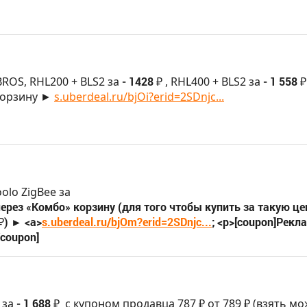
ROS, RHL200 + BLS2 за
- 1428 ₽
, RHL400 + BLS2 за
- 1 558 ₽
 корзину ►
s.uberdeal.ru/bjOi?erid=2SDnjc...
olo ZigBee за
 через «Комбо» корзину (для того чтобы купить за такую це
₽) ► <a>
s.uberdeal.ru/bjOm?erid=2SDnjc...
; <p>[coupon]Рекл
coupon]
 за
- 1 688 ₽
с купоном продавца 787 ₽ от 789 ₽ (взять м