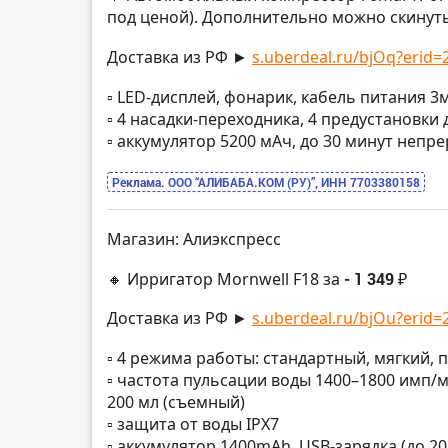
под ценой). Дополнительно можно скинуть
Доставка из РФ ►
s.uberdeal.ru/bjOq?erid=2
▫️ LED-дисплей, фонарик, кабель питания 3
▫️ 4 насадки-переходника, 4 предустановки
▫️ аккумулятор 5200 мАч, до 30 минут неп
Реклама. ООО “АЛИБАБА.КОМ (РУ)”, ИНН 7703380158
Магазин: Алиэкспресс
🔸 Ирригатор Mornwell F18 за
- 1 349 ₽
Доставка из РФ ►
s.uberdeal.ru/bjOu?erid=2
▫️ 4 режима работы: стандартный, мягкий,
▫️ частота пульсации воды 1400–1800 имп/
200 мл (съемный)
▫️ защита от воды IPX7
▫️ аккумулятор 1400mAh, USB-зарядка (до 2