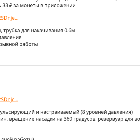
 33 ₽ за монеты в приложении
SDnje...
м, трубка для накачивания 0.6м
 давления
рерывной работы
SDnjc...
 пульсирующий и настраиваемый (8 уровней давления)
мин, вращение насадки на 360 градусов, резервуар для в
0 дней работы)