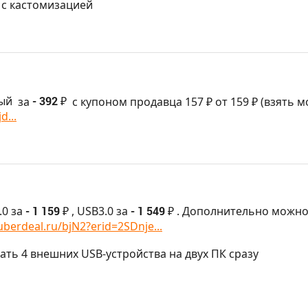
е с кастомизацией
ый
за
- 392 ₽
с купоном продавца 157 ₽ от 159 ₽ (взять 
d...
.0 за
- 1 159 ₽
, USB3.0 за
- 1 549 ₽
. Дополнительно можн
uberdeal.ru/bjN2?erid=2SDnje...
вать 4 внешних USB-устройства на двух ПК сразу