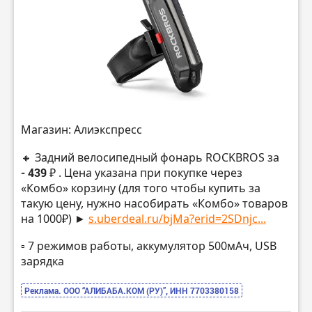
Магазин: Алиэкспресс
🔸 Задний велосипедный фонарь ROCKBROS за
- 439 ₽
. Цена указана при покупке через
«Комбо» корзину (для того чтобы купить за
такую цену, нужно насобирать «Комбо» товаров
на 1000₽) ►
s.uberdeal.ru/bjMa?erid=2SDnjc...
▫️ 7 режимов работы, аккумулятор 500мАч, USB
зарядка
Реклама. ООО “АЛИБАБА.КОМ (РУ)”, ИНН 7703380158