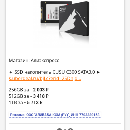
Магазин: Алиэкспресс
🔸 SSD накопитель CUSU C300 SATA3.0 ►
s.uberdeal.ru/bjLc?erid=2SDnjd...
256GB за
- 2 003 ₽
512GB за
- 3 418 ₽
1TB за
- 5 713 ₽
Реклама. ООО “АЛИБАБА.КОМ (РУ)”, ИНН 7703380158