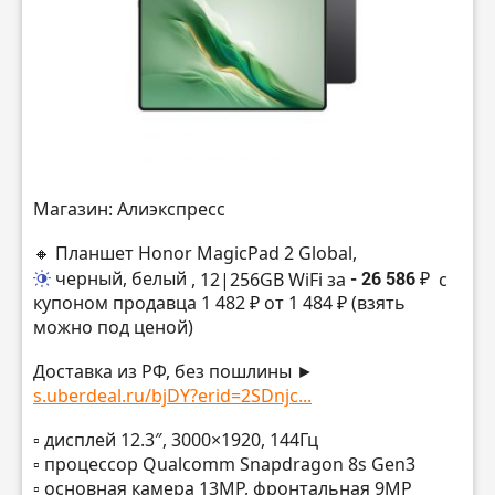
Магазин: Алиэкспресс
🔸 Планшет Honor MagicPad 2 Global,
черный, белый
, 12|256GB WiFi за
- 26 586 ₽
с
купоном продавца 1 482 ₽ от 1 484 ₽ (взять
можно под ценой)
Доставка из РФ, без пошлины ►
s.uberdeal.ru/bjDY?erid=2SDnjc...
▫️ дисплей 12.3″, 3000×1920, 144Гц
▫️ процессор Qualcomm Snapdragon 8s Gen3
▫️ основная камера 13MP, фронтальная 9MP