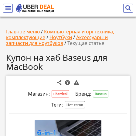
Главное меню
/
Компьютерная и оргтехника,
комплектующие
/
Ноутбуки
/
Аксессуары и
запчасти для ноутбуков
/
Текущая статья
Купон на хаб Baseus для
MacBook
Магазин:
Бренд:
uberdeal
Baseus
Теги:
Нет тегов