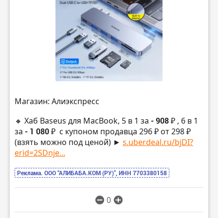
Магазин: Алиэкспресс
🔸 Хаб Baseus для MacBook, 5 в 1 за
- 908 ₽
, 6 в 1
за
- 1 080 ₽
с купоном продавца 296 ₽ от 298 ₽
(взять можно под ценой) ►
s.uberdeal.ru/bjDI?
erid=2SDnje...
Реклама. ООО “АЛИБАБА.КОМ (РУ)”, ИНН 7703380158
0