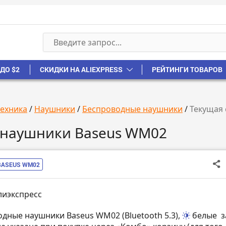
ДО $2
СКИДКИ НА ALIEXPRESS
РЕЙТИНГИ ТОВАРОВ
техника
/
Наушники
/
Беспроводные наушники
/
Текущая 
 наушники Baseus WM02
BASEUS WM02
лиэкспресс
одные наушники Baseus WM02 (Bluetooth 5.3),
белые
з