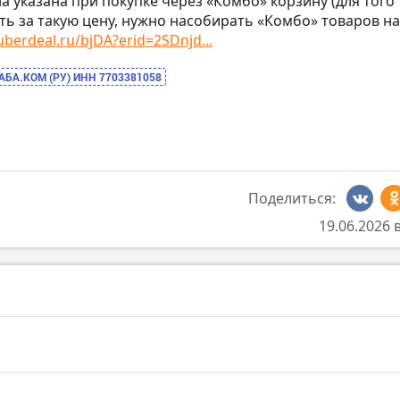
на указана при покупке через «Комбо» корзину (для того
ть за такую цену, нужно насобирать «Комбо» товаров на
uberdeal.ru/bjDA?erid=2SDnjd...
АБА.КОМ (РУ) ИНН 7703381058
Поделиться:
19.06.2026 