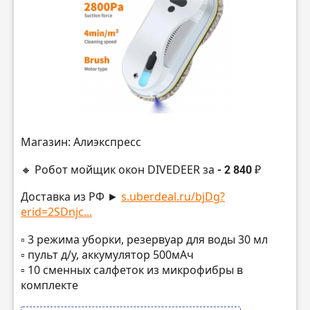
Магазин: Алиэкспресс
🔸 Робот мойщик окон DIVEDEER за
- 2 840 ₽
Доставка из РФ ►
s.uberdeal.ru/bjDg?
erid=2SDnjc...
▫️ 3 режима уборки, резервуар для воды 30 мл
▫️ пульт д/у, аккумулятор 500мАч
▫️ 10 сменных салфеток из микрофибры в
комплекте