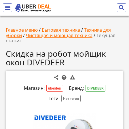
Главное меню
/
Бытовая техника
/
Техника для
уборки
/
Чистящая и моющая техника
/
Текущая
статья
Скидка на робот мойщик
окон DIVEDEER
Магазин:
Бренд:
uberdeal
DIVEDEER
Теги:
Нет тегов