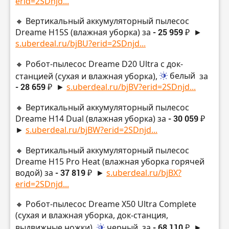
erid=2SDnjd...
🔸 Вертикальный аккумуляторный пылесос
Dreame H15S (влажная уборка) за
- 25 959 ₽
►
s.uberdeal.ru/bjBU?erid=2SDnjd...
🔸 Робот-пылесос Dreame D20 Ultra с док-
станцией (сухая и влажная уборка),
белый
за
- 28 659 ₽
►
s.uberdeal.ru/bjBV?erid=2SDnjd...
🔸 Вертикальный аккумуляторный пылесос
Dreame H14 Dual (влажная уборка) за
- 30 059 ₽
►
s.uberdeal.ru/bjBW?erid=2SDnjd...
🔸 Вертикальный аккумуляторный пылесос
Dreame H15 Pro Heat (влажная уборка горячей
водой) за
- 37 819 ₽
►
s.uberdeal.ru/bjBX?
erid=2SDnjd...
🔸 Робот-пылесос Dreame X50 Ultra Complete
(сухая и влажная уборка, док-станция,
выдвижные ножки),
черный
за
- 68 110 ₽
►