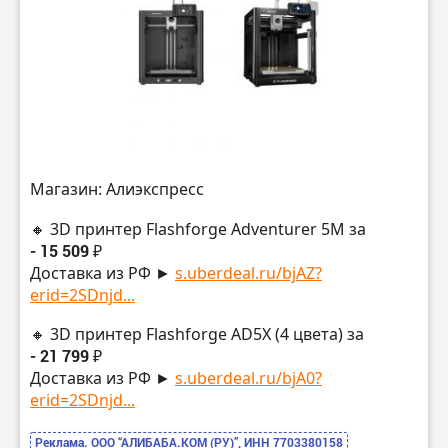
Магазин: Алиэкспресс
🔸 3D принтер Flashforge Adventurer 5M за
- 15 509 ₽
Доставка из РФ ►
s.uberdeal.ru/bjAZ?
erid=2SDnjd...
🔸 3D принтер Flashforge AD5X (4 цвета) за
- 21 799 ₽
Доставка из РФ ►
s.uberdeal.ru/bjA0?
erid=2SDnjd...
Реклама. ООО “АЛИБАБА.КОМ (РУ)”, ИНН 7703380158