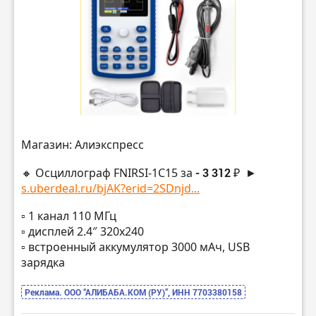
Магазин: Алиэкспресс
🔸 Осциллограф FNIRSI-1C15 за
- 3 312 ₽
►
s.uberdeal.ru/bjAK?erid=2SDnjd...
▫️ 1 канал 110 МГц
▫️ дисплей 2.4″ 320х240
▫️ встроенный аккумулятор 3000 мАч, USB
зарядка
Реклама. ООО “АЛИБАБА.КОМ (РУ)”, ИНН 7703380158