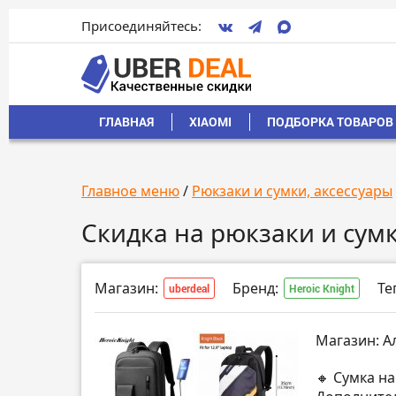
Присоединяйтесь:
ГЛАВНАЯ
XIAOMI
ПОДБОРКА ТОВАРОВ 
Главное меню
/
Рюкзаки и сумки, аксессуары
Скидка на рюкзаки и сумк
Магазин:
Бренд:
Те
uberdeal
Heroic Knight
Магазин: А
🔸 Сумка на