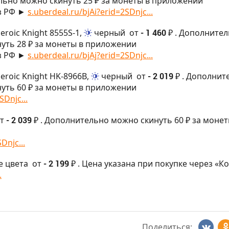
ьно можно скинуть 25 ₽ за монеты в приложении
з РФ ►
s.uberdeal.ru/bjAi?erid=2SDnjc...
eroic Knight 8555S-1,
черный
от
- 1 460 ₽
. Дополните
уть 28 ₽ за монеты в приложении
з РФ ►
s.uberdeal.ru/bjAj?erid=2SDnjc...
eroic Knight HK-8966B,
черный
от
- 2 019 ₽
. Дополнит
уть 60 ₽ за монеты в приложении
SDnjc...
т
- 2 039 ₽
. Дополнительно можно скинуть 60 ₽ за монет
Dnjc...
е цвета
от
- 2 199 ₽
. Цена указана при покупке через «К
.
Поделиться: