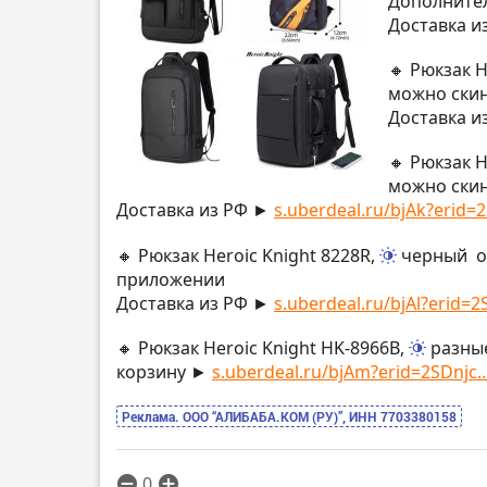
Дополнител
Доставка и
🔸 Рюкзак H
можно скин
Доставка и
🔸 Рюкзак H
можно скин
Доставка из РФ ►
s.uberdeal.ru/bjAk?erid=2
🔸 Рюкзак Heroic Knight 8228R,
черный
о
приложении
Доставка из РФ ►
s.uberdeal.ru/bjAl?erid=2S
🔸 Рюкзак Heroic Knight HK-8966B,
разны
корзину ►
s.uberdeal.ru/bjAm?erid=2SDnjc..
Реклама. ООО “АЛИБАБА.КОМ (РУ)”, ИНН 7703380158
0