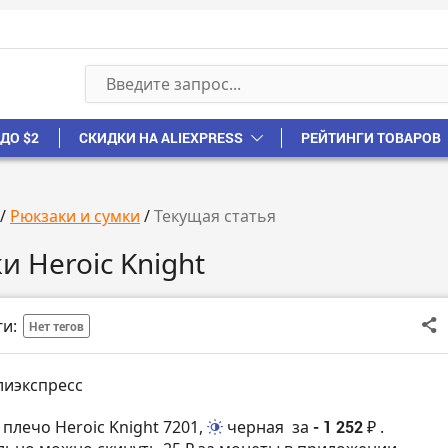
ДО $2
СКИДКИ НА ALIEXPRESS
РЕЙТИНГИ ТОВАРОВ
/
Рюкзаки и сумки
/
Текущая статья
и Heroic Knight
ги:
Нет тегов
лиэкспресс
 плечо Heroic Knight 7201,
черная
за
- 1 252 ₽
.