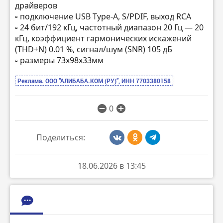
драйверов
▫️ подключение USB Type-A, S/PDIF, выход RCA
▫️ 24 бит/192 кГц, частотный диапазон 20 Гц — 20
кГц, коэффициент гармонических искажений
(THD+N) 0.01 %, сигнал/шум (SNR) 105 дБ
▫️ размеры 73х98х33мм
Реклама. ООО “АЛИБАБА.КОМ (РУ)”, ИНН 7703380158
0
Поделиться:
18.06.2026 в 13:45