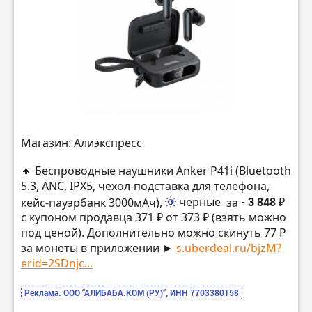
Магазин: Алиэкспресс
🔸 Беспроводные наушники Anker P41i (Bluetooth
5.3, ANC, IPX5, чехол-подставка для телефона,
кейс-пауэрбанк 3000мАч),
черные
за
- 3 848 ₽
с купоном продавца 371 ₽ от 373 ₽ (взять можно
под ценой). Дополнительно можно скинуть 77 ₽
за монеты в приложении ►
s.uberdeal.ru/bjzM?
erid=2SDnjc...
Реклама. ООО “АЛИБАБА.КОМ (РУ)”, ИНН 7703380158