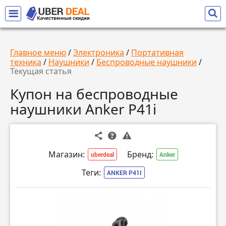
Главное меню
/
Электроника
/
Портативная
техника
/
Наушники
/
Беспроводные наушники
/
Текущая статья
Купон на беспроводные
наушники Anker P41i
Магазин:
Бренд:
uberdeal
Anker
Теги:
ANKER P41I