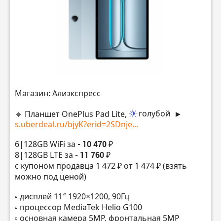
Магазин: Алиэкспресс
🔸 Планшет OnePlus Pad Lite,
голубой
►
s.uberdeal.ru/bjyK?erid=2SDnje...
6|128GB WiFi за
- 10 470 ₽
8|128GB LTE за
- 11 760 ₽
с купоном продавца 1 472 ₽ от 1 474 ₽ (взять
можно под ценой)
▫️ дисплей 11″ 1920×1200, 90Гц
▫️ процессор MediaTek Helio G100
▫️ основная камера 5MP, фронтальная 5MP